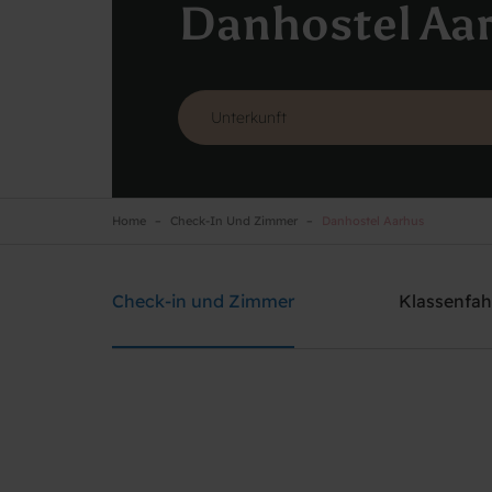
Danhostel Aa
Home
Check-In Und Zimmer
Danhostel Aarhus
Danhostel Aarhus
Brauchen Sie Hilfe? rufen Sie:
+45 8621 2120
Check-in und Zimmer
Klassenfah