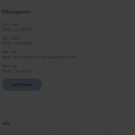
Öffnungszeiten
Son - Sam
07/01
-
16/12
(
Tid
)
Son - Sam
07/01
-
16/12
(
Tid
)
Søn - Lør
15/01
-
15/12
(
8.00 til 12.00 og 16.00 til 20.00
)
Søn - Lør
24/01
-
14/12
(
Tid
)
Siehe Preise
Info