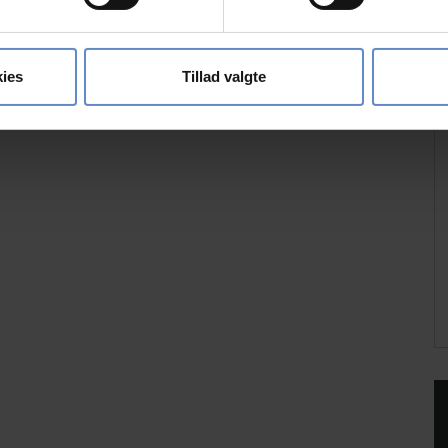
ebsitet.
se vores indhold og annoncer, til at vise dig funktioner til sociale
oplysninger om din brug af vores hjemmeside med vores partnere i
ies
Tillad valgte
ysepartnere. Vores partnere kan kombinere disse data med andr
et fra din brug af deres tjenester.