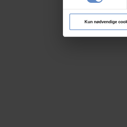
Dine valg anvendes på hele w
Vi bruger cookies til at tilpas
vores trafik. Vi deler også 
Kun nødvendige cook
annonceringspartnere og anal
dem, eller som de har indsaml