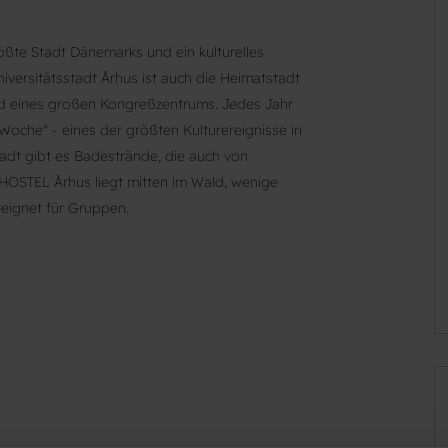
rößte Stadt Dänemarks und ein kulturelles
versitätsstadt Århus ist auch die Heimatstadt
nd eines großen Kongreßzentrums. Jedes Jahr
Woche" - eines der größten Kulturereignisse in
tadt gibt es Badestrände, die auch von
OSTEL Århus liegt mitten im Wald, wenige
eeignet für Gruppen.