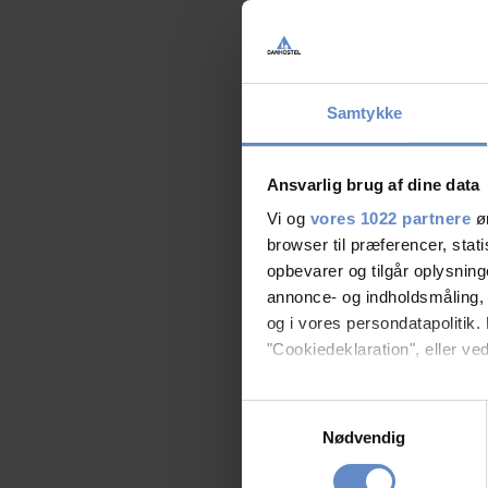
Samtykke
Ansvarlig brug af dine data
Vi og
vores 1022 partnere
øn
browser til præferencer, stat
opbevarer og tilgår oplysning
annonce- og indholdsmåling,
og i vores persondatapolitik. 
"Cookiedeklaration", eller ved
Hvis du tillader det, vil vi og
Samtykkevalg
Indsamle præcise oply
Nødvendig
Identificere din enhed