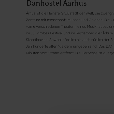
Danhostel Aarhus
Århus ist die kleinste Großstadt der Welt, die zweitg
Zentrum mit massenhaft Museen und Galerien. Die Uni
von 6 verschiedenen Theatern, eines Musikhauses u
im Juli großes Festival und im September die "Århus-
Skandinavien. Sowohl nördlich als auch südlich der S
Jahrhunderte alten Wäldern umgeben sind. Das DANH
Minuten vom Strand entfernt. Die Herberge ist gut g