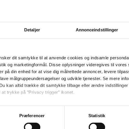
Detaljer
Annonceindstillinger
sker dit samtykke til at anvende cookies og indsamle personda
istik og marketingformål. Disse oplysninger videregives til vore
er på din enhed for at vise dig målrettede annoncer, levere tilpas
 lave målgruppeundersøgelser og udvikle tjenester. Se mere inf
Du kan altid trække dit samtykke tilbage eller ændre indstillinger
 at trykke på "Privacy trigger" ikonet.
så gerne:
sninger om din placering, der kan være nøjagtig inden for få me
Præferencer
Statistik
 baseret på en scanning af dens unikke karakteristika (fingerprin