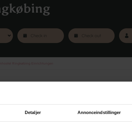
ngkøbing
hostel Ringkøbing Einrichtungen
Gruppen
Kurse
Traningslager
Detaljer
Annonceindstillinger
n