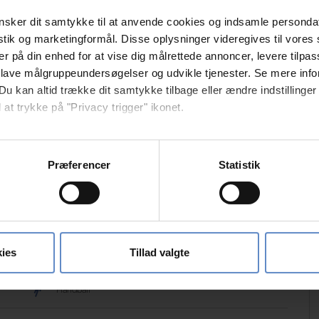
sker dit samtykke til at anvende cookies og indsamle personda
istik og marketingformål. Disse oplysninger videregives til vore
er på din enhed for at vise dig målrettede annoncer, levere tilpas
 lave målgruppeundersøgelser og udvikle tjenester. Se mere inf
Kleiderwäsche
Du kan altid trække dit samtykke tilbage eller ændre indstillinger
 at trykke på "Privacy trigger" ikonet.
så gerne:
sninger om din placering, der kan være nøjagtig inden for få me
Præferencer
Statistik
Tischtennis
 baseret på en scanning af dens unikke karakteristika (fingerprin
ebsitet.
Minigolf
se vores indhold og annoncer, til at vise dig funktioner til sociale
oplysninger om din brug af vores hjemmeside med vores partnere i
ies
Tillad valgte
ysepartnere. Vores partnere kan kombinere disse data med andr
et fra din brug af deres tjenester.
Handball