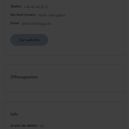
Telefon
+45 40 40 18 11
Der Host (innen)
Mette Udengaard
Email
danhostel@pgu.dk
Zur website
Öffnungszeiten
Info
Anzahl der Betten
52