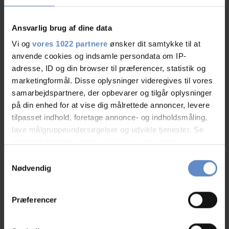
Lautsprecheranlage
Ansvarlig brug af dine data
Projektor
Vi og
vores 1022 partnere
ønsker dit samtykke til at
anvende cookies og indsamle persondata om IP-
Großbildschirm/Großleinwand (Kino)
adresse, ID og din browser til præferencer, statistik og
marketingformål. Disse oplysninger videregives til vores
samarbejdspartnere, der opbevarer og tilgår oplysninger
Zimmerausstattung
på din enhed for at vise dig målrettede annoncer, levere
tilpasset indhold, foretage annonce- og indholdsmåling,
Balkon/terrasse
lave målgruppeundersøgelser og udvikle tjenester. Se
mere information under
indstillinger
og i vores
Barneseng tilgængelig
persondatapolitik. Du kan altid trække dit samtykke
Samtykkevalg
tilbage eller ændre indstillinger fra vores
Nødvendig
"Cookiedeklaration", eller ved at trykke på "Privacy
Boksmadrasser
trigger" ikonet.
Præferencer
Separater Eingang
Hvis du tillader det, vil vi også gerne: