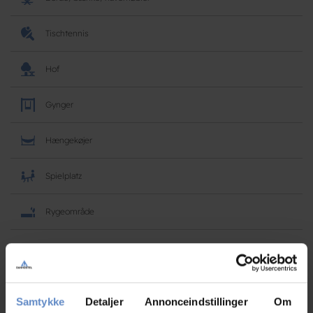
Tischtennis
Hof
Gynger
Hængekøjer
Spielplatz
Rygeområde
Konferenz
Anzahl Lokale
Samtykke
Detaljer
Annonceindstillinger
Om