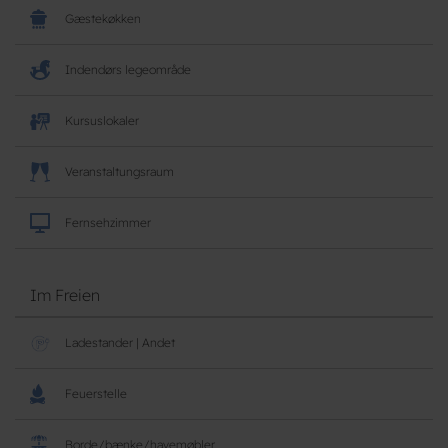
Gæstekøkken
Indendørs legeområde
Kursuslokaler
Veranstaltungsraum
Fernsehzimmer
Im Freien
Ladestander | Andet
Feuerstelle
Borde/bænke/havemøbler