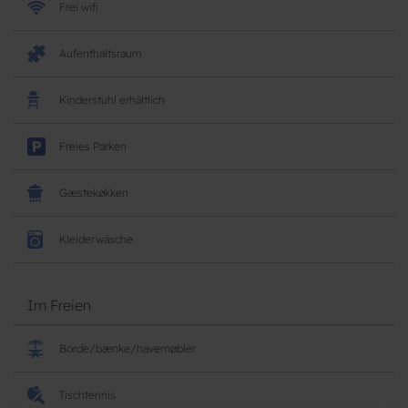
Frei wifi
Aufenthaltsraum
Kinderstuhl erhältlich
Freies Parken
Gæstekøkken
Kleiderwäsche
Im Freien
Borde/bænke/havemøbler
Tischtennis