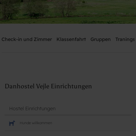
Danhostel Vejle
Check-in und Zimmer
Klassenfahrt
Gruppen
Tranings
Brauchen Sie Hilfe? rufen Sie:
+45 7582 5188
Suche
Danhostel Vejle Einrichtungen
Hostel Einrichtungen
Hunde willkommen