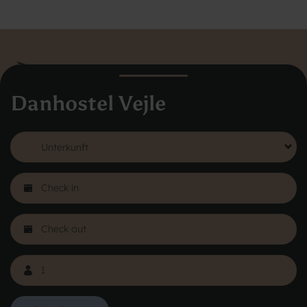
Danhostel Vejle
Danhostel Dänemark
Vodroffsvej 32
1900 Frederiksberg
CVR nr: 62568011
Über Danhostel
Herbergen im Ausland
Haftungsausschluss
Die Organization
Galerie
Datenschutzbestimmungen