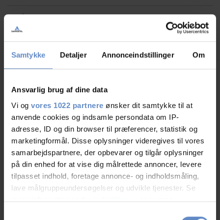
Spielplatz
Zimmerausstattung
Samtykke
Detaljer
Annonceindstillinger
Om
Separater Eingang
Ansvarlig brug af dine data
Eget bad/toilet
Vi og
vores 1022 partnere
ønsker dit samtykke til at
anvende cookies og indsamle persondata om IP-
TV im Zimmer
adresse, ID og din browser til præferencer, statistik og
marketingformål. Disse oplysninger videregives til vores
samarbejdspartnere, der opbevarer og tilgår oplysninger
Umgebung
på din enhed for at vise dig målrettede annoncer, levere
tilpasset indhold, foretage annonce- og indholdsmåling,
Amusement Park / Zoo
lave målgruppeundersøgelser og udvikle tjenester. Se
mere information under
indstillinger
og i vores
persondatapolitik. Du kan altid trække dit samtykke
Historiske bygninger og slotte
Samtykkevalg