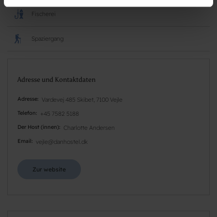
Fischerei
Spaziergang
Adresse und Kontaktdaten
Adresse
Vardevej 485 Skibet, 7100 Vejle
Telefon
+45 7582 5188
Der Host (innen)
Charlotte Andersen
Email
vejle@danhostel.dk
Zur website