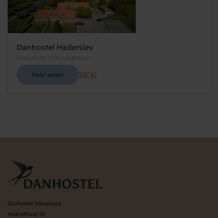
Danhostel Haderslev
Erlevvej 34, 6100 Haderslev
FRA 200,00 DKK
Mehr sehen
Danhostel Dänemark
Vodroffsvej 32