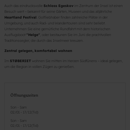
Auch das eindrucksvolle
Schloss Egeskov
im Zentrum der Insel ist einen
Besuch wert – bekannt für seine Gärten, Museen und das alljährliche
Heartland Festival
. Golfliebhaber finden zahlreiche Plätze in der
Umgebung, und auch Rad- und Wandertouren sind sehr beliebt.
Unternehmen Sie eine gemütliche Rundfahrt mit dem historischen
Ausflugsboot
"Helge"
, oder bestaunen Sie im Juni die prachtvollen
Traditionssegler, die durch das Inselmeer kreuzen.
Zentral gelegen, komfortabel wohnen
Im
STØBERIET
wohnen Sie mitten im Herzen Südfünens – ideal gelegen,
um die Region in vollen Zügen zu genießen.
Öffnungszeiten
Son - Sam
02/01
-
17/12
(
Tid
)
Son - Sam
02/01
-
17/12
(
Tid
)