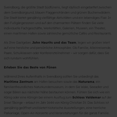
Svendborg, die größte Stadt Südfünens, liegt idyllisch eingebettet zwischen
dem Svendborgsund, blauen Flaggenstränden und grünen Buchenwäldern.
Die Stadt bietet ganzjährig vielfältige Aktivitäten und ein lebendiges Flair. In
den Fußgängerzonen und auf den charmanten Plätzen finden Sie viele
individuelle Fachgeschäfte, Werkstätten, Galerien, Museen, ein Theater,
einen maritimen Hafen sowie zahlreiche gemütliche Cafés und Restaurants.
Als Ihre Gastgeber,
John Haurits und das Team
, legen wir großen Wert
auf eine herzliche und persönliche Atmosphäre. Ob Familie, Alleinreisende,
Paare, Schulklassen oder Konferenzteilnehmer – wir sorgen dafür, dass Sie
sich rundum wohlfühlen.
Erleben Sie das Beste von Fünen
Während Ihres Aufenthalts in Svendborg sollten Sie unbedingt das
Maritime Zentrum
am Hafen besuchen sowie das
Naturama
, ein
familienfreundliches Naturkundemuseum, in dem Sie Wale, Seeadler und
sogar Bären aus nächster Nähe bestaunen können. Fühlen Sie sich wie ein
König oder eine Königin bei einem Ausflug zum
Schloss Valdemar
auf der
Insel Tåsinge – erbaut im Jahr 1644 von König Christian IV. Das Schloss ist
ganzjährig geöffnet und bietet historische Ausstellungen, eine herrliche
Parkanlage, Open-Air-Konzerte und Veranstaltungen für die ganze Familie.