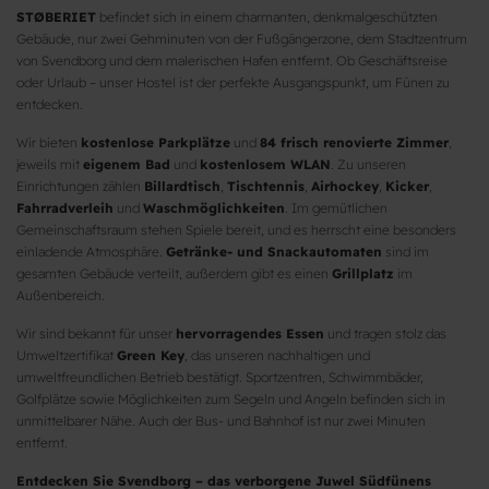
STØBERIET
befindet sich in einem charmanten, denkmalgeschützten
Gebäude, nur zwei Gehminuten von der Fußgängerzone, dem Stadtzentrum
von Svendborg und dem malerischen Hafen entfernt. Ob Geschäftsreise
oder Urlaub – unser Hostel ist der perfekte Ausgangspunkt, um Fünen zu
entdecken.
Wir bieten
kostenlose Parkplätze
und
84 frisch renovierte Zimmer
,
jeweils mit
eigenem Bad
und
kostenlosem WLAN
. Zu unseren
Einrichtungen zählen
Billardtisch
,
Tischtennis
,
Airhockey
,
Kicker
,
Fahrradverleih
und
Waschmöglichkeiten
. Im gemütlichen
Gemeinschaftsraum stehen Spiele bereit, und es herrscht eine besonders
einladende Atmosphäre.
Getränke- und Snackautomaten
sind im
gesamten Gebäude verteilt, außerdem gibt es einen
Grillplatz
im
Außenbereich.
Wir sind bekannt für unser
hervorragendes Essen
und tragen stolz das
Umweltzertifikat
Green Key
, das unseren nachhaltigen und
umweltfreundlichen Betrieb bestätigt. Sportzentren, Schwimmbäder,
Golfplätze sowie Möglichkeiten zum Segeln und Angeln befinden sich in
unmittelbarer Nähe. Auch der Bus- und Bahnhof ist nur zwei Minuten
entfernt.
Entdecken Sie Svendborg – das verborgene Juwel Südfünens