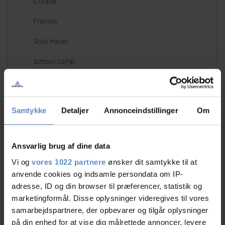
Couple
Friends
Solo travel
School camp
Groups
Sports groups
Samtykke
Detaljer
Annonceindstillinger
Om
Business/work
Ansvarlig brug af dine data
Vi og
vores 1022 partnere
ønsker dit samtykke til at
anvende cookies og indsamle persondata om IP-
adresse, ID og din browser til præferencer, statistik og
N/A
marketingformål. Disse oplysninger videregives til vores
Groups, DK
samarbejdspartnere, der opbevarer og tilgår oplysninger
på din enhed for at vise dig målrettede annoncer, levere