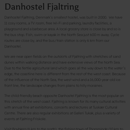
Danhostel Fjaltring
Danhostel Fjaltring, Denmark’s smallest hostel, was built in 2000. We have
11 cosy rooms, a TV room, free Wi-Fi and parking, laundry facilities, a
playground and a barbecue area. A local grocery store is close by and so is
the bus stop. Fish, swim or kayak in the North Sea just 600 m away. Cycle
routes are close by, and the bus/train station is only 6 km from our
Danhostel.
We are near open fields on the outskirts of Fjaltring with stretches of sand
dunes within walking distance and have extensive views of the North Sea.
Due to the fertile agricultural land which goes all the way down to the water’s
edge, the coastline here is different from the rest of the west coast. Because
of the influence of the North Sea, the west wind and a 16,000-year-old ice
front line, the landscape changes from plains to hilly moraines.
The child-friendly beach opposite Danhostel Fjaltring is the most popular on
this stretch of the west coast. Fjaltring is known for its many cultural activities
with annual fine art exhibitions, concerts and lectures at Tuskær Cultural
Centre. There are also regular exhibitions at Galleri Tukak, plus a variety of
events at Fjaltring Friskole.
Visit Bovbjerg (6 km to the north), the fishing town of Thorsminde (10 km to