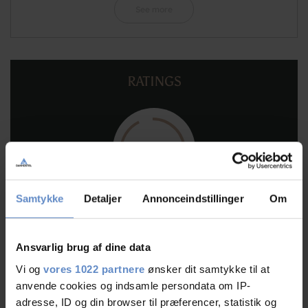
See more
RATINGS
9,27
9,27 out of 10
Samtykke
Detaljer
Annonceindstillinger
Om
Based on 95 reviews
Ansvarlig brug af dine data
See more
Vi og
vores 1022 partnere
ønsker dit samtykke til at
anvende cookies og indsamle persondata om IP-
adresse, ID og din browser til præferencer, statistik og