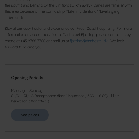
the south) and Lemvig by the Limfjord (17 km away). Danes are familiar with
this area because of the comic strip, “Life in Lidenlund” (Livets gang i
Lidenlund).
Stay at our cosy hostel and experience our West Coast hospitality. For more
information on accommodation at Danhostel Fjaltring, please contact us by
phone at +45 9788 7700 or email us at
fjaltring@danhostel.dk
. We look
forward to seeing you.
Opening Periods
Mandag til Søndag
01/01
-
31/12
(
Receptionen åben i højsæson(1600 - 18.00) - i ikke
højsæson efter aftale.
)
See prices