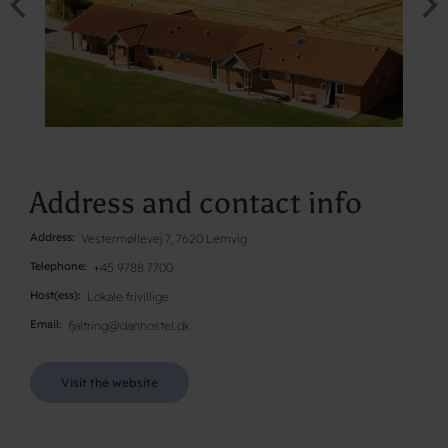
Address and contact info
Address
Vestermøllevej 7, 7620 Lemvig
Telephone
+45 9788 7700
Host(ess)
Lokale frivillige
Email
fjaltring@danhostel.dk
Visit the website