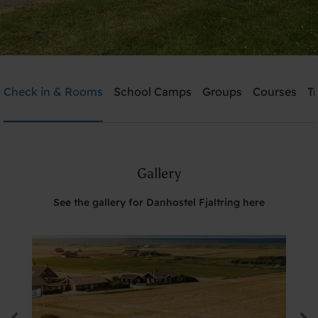
Danhostel Fjaltring
Check in & Rooms
School Camps
Groups
Courses
T
Need help? Ring:
+45 9788 7700
Gallery
Search
See the gallery for Danhostel Fjaltring here