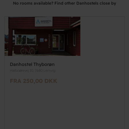
No rooms available? Find other Danhostels close by
Danhostel Thyborøn
Harboørevej 10, 7680 Lemvig
FRA 250,00 DKK