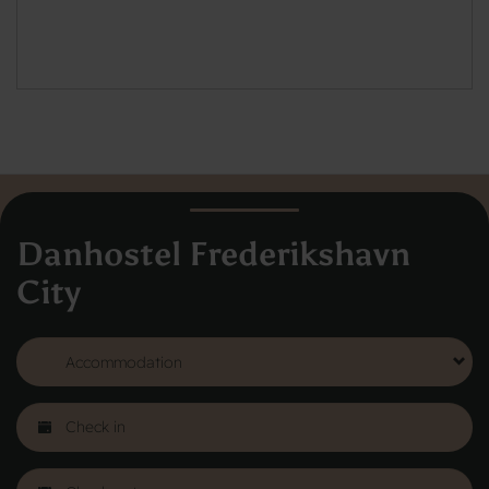
Danhostel Frederikshavn
City
Danhostel Hovedkontor
Vodroffsvej 32
1900 Frederiksberg
CVR nr: 62568011
About Danhostel
Youth hostels abroad