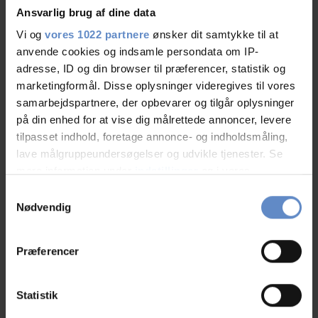
Ansvarlig brug af dine data
Sport
Vi og
vores 1022 partnere
ønsker dit samtykke til at
anvende cookies og indsamle persondata om IP-
Bicycle Rental
adresse, ID og din browser til præferencer, statistik og
marketingformål. Disse oplysninger videregives til vores
samarbejdspartnere, der opbevarer og tilgår oplysninger
Hostel Facilities
på din enhed for at vise dig målrettede annoncer, levere
tilpasset indhold, foretage annonce- og indholdsmåling,
TV-lounge
lave målgruppeundersøgelser og udvikle tjenester. Se
mere information under
indstillinger
og i vores
persondatapolitik. Du kan altid trække dit samtykke
Samtykkevalg
Address and contact info
tilbage eller ændre indstillinger fra vores
Nødvendig
"Cookiedeklaration", eller ved at trykke på "Privacy
Address
Læsøgade 18, 9900 Frederikshavn
trigger" ikonet.
Telephone
+45 9842 1475
Præferencer
Host(ess)
Leif Larsen
Hvis du tillader det, vil vi også gerne:
Email
frederikshavn@danhostel.dk
Indsamle præcise oplysninger om din placering,
Statistik
der kan være nøjagtig inden for få meter