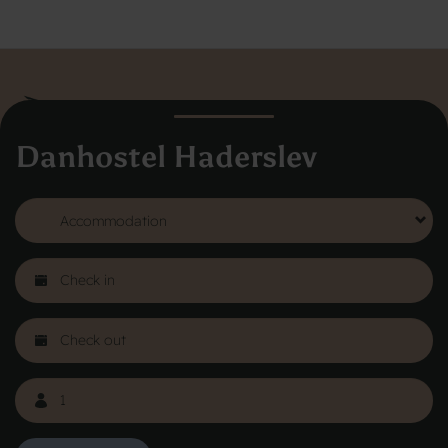
Danhostel Haderslev
Danhostel Hovedkontor
Vodroffsvej 32
1900 Frederiksberg
CVR nr: 62568011
About Danhostel
Youth hostels abroad
Worth knowing - Hosteling
FAQ
Online Gallery
Danhostels in Jutland