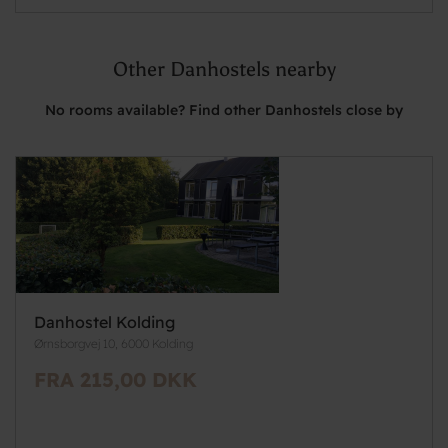
Other Danhostels nearby
No rooms available? Find other Danhostels close by
Danhostel Kolding
Ørnsborgvej 10, 6000 Kolding
FRA 215,00 DKK