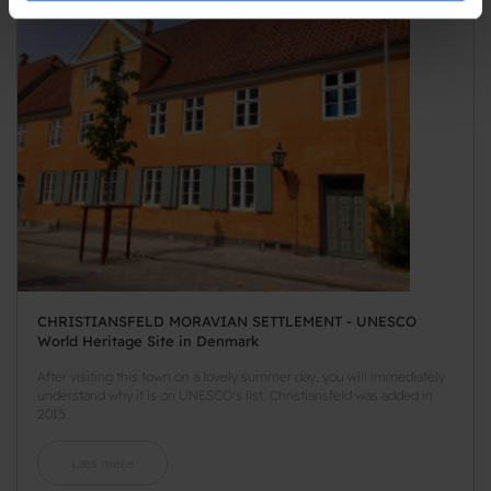
de har indsamlet fra din brug af deres tjenester.
CHRISTIANSFELD MORAVIAN SETTLEMENT - UNESCO
World Heritage Site in Denmark
After visiting this town on a lovely summer day, you will immediately
understand why it is on UNESCO's list. Christiansfeld was added in
2015.
Læs mere