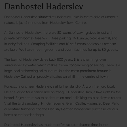
Danhostel Haderslev
Danhostel Haderslev, situated at Haderslev Lake in the middle of unspoilt
nature, is just 5 minutes from Haderslev Town Centre.
At Danhostel Haderslev, there are 30 rooms of varying sizes (most with
private bathrooms), free Wi-Fi, free parking, TV lounge, bicycle rental, and
laundry facilities. Camping facilities and 10 self-contained cabins are also
available. We have meeting rooms and event facilities for up to 80 guests.
The town of Haderslev dates back 800 years. It is a charming town
surrounded by water, which makes it ideal for canoeing or sailing. There is a
large local archaeological museum, but the most prominent feature is
Haderslev Cathedra,l proudly situated on a hill in the centre of town.
For excursions near Haderslev, sail to the island of Årø on the fjord boat,
Helene, or go for a canoe ride on tranquil Haderslev Dam, a lake right by the
hostel. Enjoy nature walks and tours on marked hiking trails and cycle routes.
Visit the bird sanctuary, Hindemaderne, Gram Castle, Haderslev Deer Park,
or venture further out to the Danish/German border and purchase various
items at the border shops.
Danhostel Haderslev has much to offer, so spend some time in the