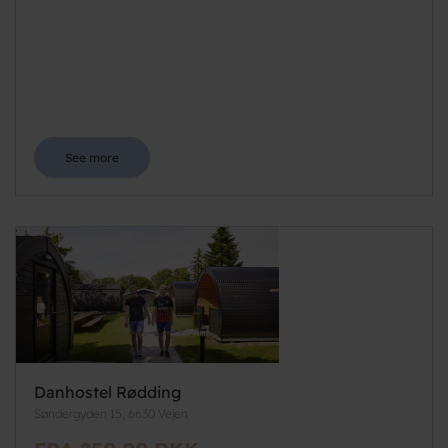
See more
Danhostel Rødding
Søndergyden 15, 6630 Vejen