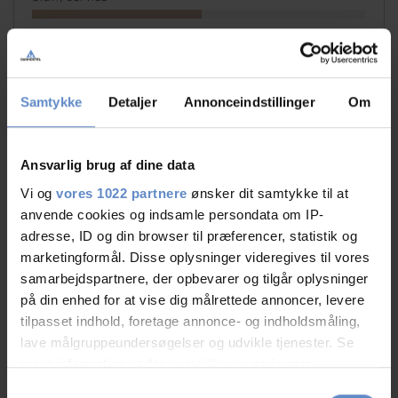
Facilities
8,75 out of 10
Catering
9,52 out of 10
Samtykke
Detaljer
Annonceindstillinger
Om
Cleanliness
9,08 out of 10
Ansvarlig brug af dine data
Location
9,46 out of 10
Vi og
vores 1022 partnere
ønsker dit samtykke til at
anvende cookies og indsamle persondata om IP-
Value for money
8,47 out of 10
adresse, ID og din browser til præferencer, statistik og
marketingformål. Disse oplysninger videregives til vores
samarbejdspartnere, der opbevarer og tilgår oplysninger
på din enhed for at vise dig målrettede annoncer, levere
tilpasset indhold, foretage annonce- og indholdsmåling,
lave målgruppeundersøgelser og udvikle tjenester. Se
mere information under
indstillinger
og i vores
persondatapolitik. Du kan altid trække dit samtykke
Samtykkevalg