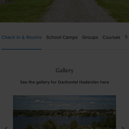
Danhostel Haderslev
Check in & Rooms
School Camps
Groups
Courses
T
Need help? Ring:
+45 7452 1347
Gallery
Search
See the gallery for Danhostel Haderslev here