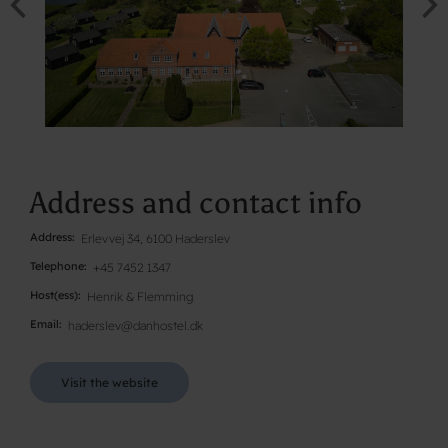
Address and contact info
Address
Erlevvej 34, 6100 Haderslev
Telephone
+45 7452 1347
Host(ess)
Henrik & Flemming
Email
haderslev@danhostel.dk
Visit the website