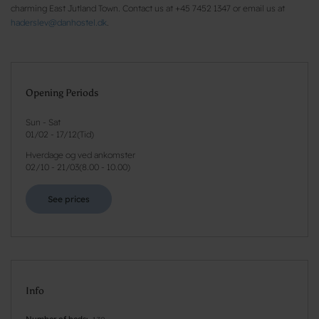
charming East Jutland Town. Contact us at +45 7452 1347 or email us at
haderslev@danhostel.dk
.
Opening Periods
Sun - Sat
01/02
-
17/12
(
Tid
)
Hverdage og ved ankomster
02/10
-
21/03
(
8.00 - 10.00
)
See prices
Info
Number of beds