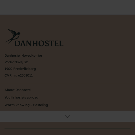
Danhostel Hovedkontor
Vodroffsvej 32
1900 Frederiksberg
CVR nr: 62568011
About Danhostel
Youth hostels abroad
Worth knowing - Hosteling
FAQ
Online Gallery
Danhostels in Jutland