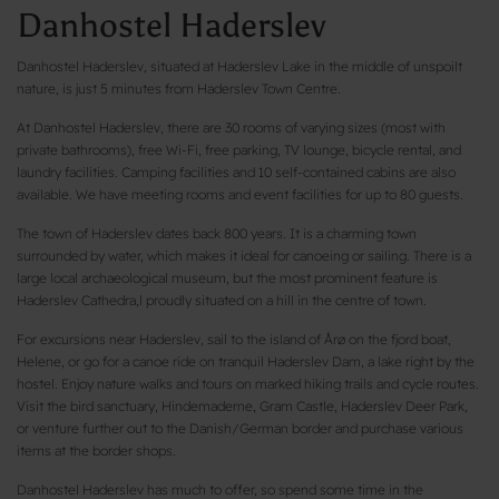
Danhostel Haderslev
Danhostel Haderslev, situated at Haderslev Lake in the middle of unspoilt
nature, is just 5 minutes from Haderslev Town Centre.
At Danhostel Haderslev, there are 30 rooms of varying sizes (most with
private bathrooms), free Wi-Fi, free parking, TV lounge, bicycle rental, and
laundry facilities. Camping facilities and 10 self-contained cabins are also
available. We have meeting rooms and event facilities for up to 80 guests.
The town of Haderslev dates back 800 years. It is a charming town
surrounded by water, which makes it ideal for canoeing or sailing. There is a
large local archaeological museum, but the most prominent feature is
Haderslev Cathedra,l proudly situated on a hill in the centre of town.
For excursions near Haderslev, sail to the island of Årø on the fjord boat,
Helene, or go for a canoe ride on tranquil Haderslev Dam, a lake right by the
hostel. Enjoy nature walks and tours on marked hiking trails and cycle routes.
Visit the bird sanctuary, Hindemaderne, Gram Castle, Haderslev Deer Park,
or venture further out to the Danish/German border and purchase various
items at the border shops.
Danhostel Haderslev has much to offer, so spend some time in the