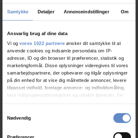
Samtykke
Detaljer
Annonceindstillinger
Om
Ansvarlig brug af dine data
Vi og
vores 1022 partnere
ønsker dit samtykke til at
See more
anvende cookies og indsamle persondata om IP-
adresse, ID og din browser til præferencer, statistik og
marketingformål. Disse oplysninger videregives til vores
samarbejdspartnere, der opbevarer og tilgår oplysninger
på din enhed for at vise dig målrettede annoncer, levere
tilpasset indhold, foretage annonce- og indholdsmåling,
lave målgruppeundersøgelser og udvikle tjenester. Se
mere information under
indstillinger
og i vores
persondatapolitik. Du kan altid trække dit samtykke
Samtykkevalg
tilbage eller ændre indstillinger fra vores
Nødvendig
Danhostel Rødding
"Cookiedeklaration", eller ved at trykke på "Privacy
Søndergyden 15, 6630 Vejen
trigger" ikonet.
Præferencer