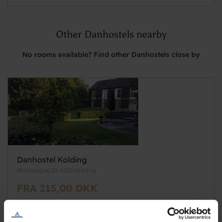
Other Danhostels nearby
No rooms available? Find other Danhostels close by
Danhostel Kolding
Ørnsborgvej 10, 6000 Kolding
FRA 215,00 DKK