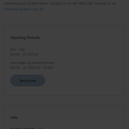
charming East Jutland Town. Contact us at +45 7452 1347 or email us at
haderslev@danhostel.dk
.
Opening Periods
Sun - Sat
01/02
-
17/12
(
Tid
)
Hverdage og ved ankomster
02/10
-
21/03
(
8.00 - 10.00
)
See prices
Info
Number of beds