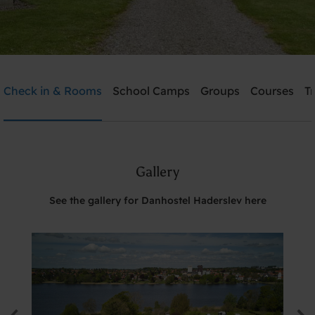
Danhostel Haderslev
Check in & Rooms
School Camps
Groups
Courses
T
Need help? Ring:
+45 7452 1347
Gallery
Search
See the gallery for Danhostel Haderslev here