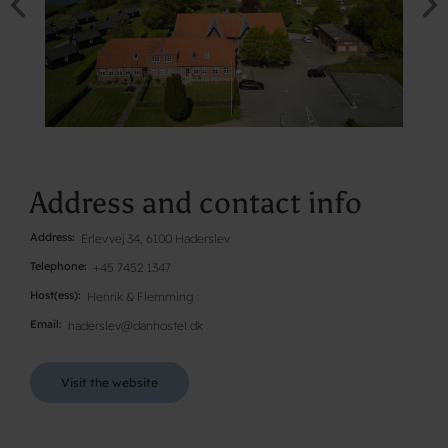
Address and contact info
Address
Erlevvej 34, 6100 Haderslev
Telephone
+45 7452 1347
Host(ess)
Henrik & Flemming
Email
haderslev@danhostel.dk
Visit the website