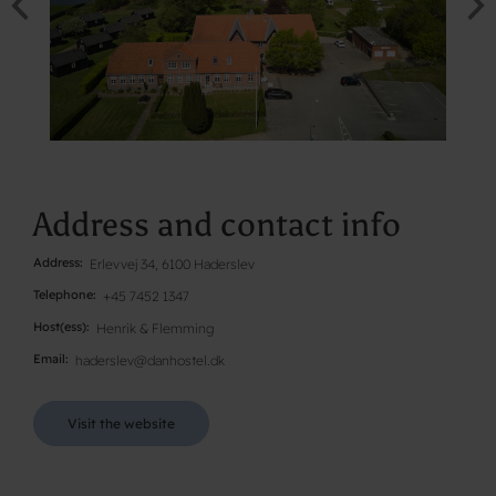
Address and contact info
Address
Erlevvej 34, 6100 Haderslev
Telephone
+45 7452 1347
Host(ess)
Henrik & Flemming
Email
haderslev@danhostel.dk
Visit the website