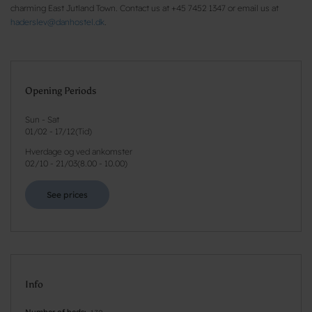
charming East Jutland Town. Contact us at +45 7452 1347 or email us at
haderslev@danhostel.dk
.
Opening Periods
Sun - Sat
01/02
-
17/12
(
Tid
)
Hverdage og ved ankomster
02/10
-
21/03
(
8.00 - 10.00
)
See prices
Info
Number of beds