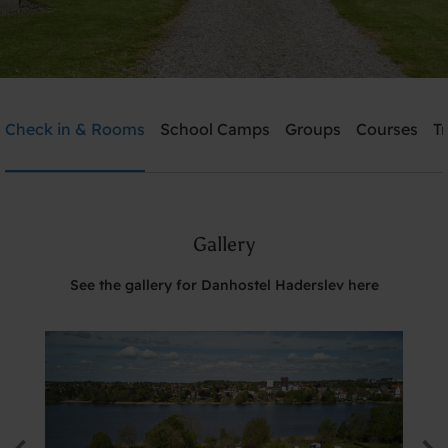
Danhostel Haderslev
Check in & Rooms
School Camps
Groups
Courses
T
Need help? Ring:
+45 7452 1347
Gallery
Search
See the gallery for Danhostel Haderslev here