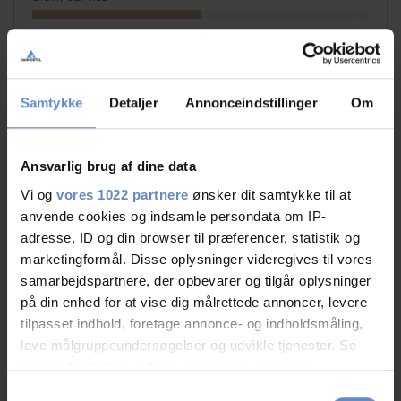
Facilities
8,76 out of 10
Catering
9,52 out of 10
Samtykke
Detaljer
Annonceindstillinger
Om
Cleanliness
9,06 out of 10
Ansvarlig brug af dine data
Location
9,46 out of 10
Vi og
vores 1022 partnere
ønsker dit samtykke til at
anvende cookies og indsamle persondata om IP-
Value for money
8,48 out of 10
adresse, ID og din browser til præferencer, statistik og
marketingformål. Disse oplysninger videregives til vores
samarbejdspartnere, der opbevarer og tilgår oplysninger
på din enhed for at vise dig målrettede annoncer, levere
tilpasset indhold, foretage annonce- og indholdsmåling,
lave målgruppeundersøgelser og udvikle tjenester. Se
mere information under
indstillinger
og i vores
persondatapolitik. Du kan altid trække dit samtykke
Samtykkevalg