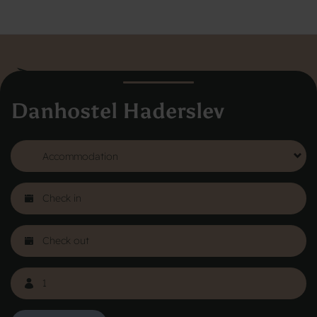
Danhostel Haderslev
Danhostel Hovedkontor
Vodroffsvej 32
1900 Frederiksberg
CVR nr: 62568011
About Danhostel
Youth hostels abroad
Worth knowing - Hosteling
FAQ
Online Gallery
Danhostels in Jutland