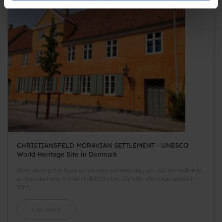
de har indsamlet fra din brug af deres tjenester.
CHRISTIANSFELD MORAVIAN SETTLEMENT - UNESCO
World Heritage Site in Denmark
After visiting this town on a lovely summer day, you will immediately
understand why it is on UNESCO's list. Christiansfeld was added in
2015.
Læs mere