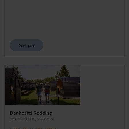
See more
Danhostel Rødding
Søndergyden 15, 6630 Vejen