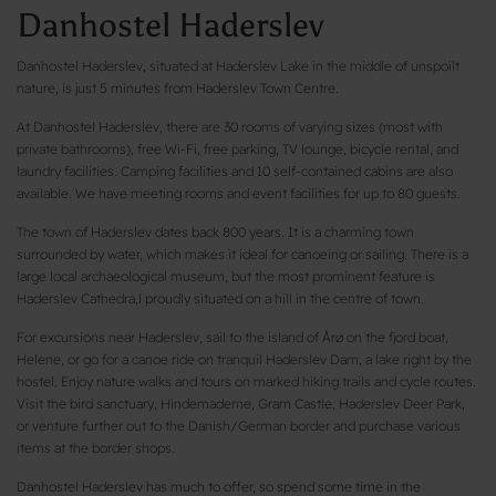
Danhostel Haderslev
Danhostel Haderslev, situated at Haderslev Lake in the middle of unspoilt
nature, is just 5 minutes from Haderslev Town Centre.
At Danhostel Haderslev, there are 30 rooms of varying sizes (most with
private bathrooms), free Wi-Fi, free parking, TV lounge, bicycle rental, and
laundry facilities. Camping facilities and 10 self-contained cabins are also
available. We have meeting rooms and event facilities for up to 80 guests.
The town of Haderslev dates back 800 years. It is a charming town
surrounded by water, which makes it ideal for canoeing or sailing. There is a
large local archaeological museum, but the most prominent feature is
Haderslev Cathedra,l proudly situated on a hill in the centre of town.
For excursions near Haderslev, sail to the island of Årø on the fjord boat,
Helene, or go for a canoe ride on tranquil Haderslev Dam, a lake right by the
hostel. Enjoy nature walks and tours on marked hiking trails and cycle routes.
Visit the bird sanctuary, Hindemaderne, Gram Castle, Haderslev Deer Park,
or venture further out to the Danish/German border and purchase various
items at the border shops.
Danhostel Haderslev has much to offer, so spend some time in the