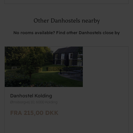
Other Danhostels nearby
No rooms available? Find other Danhostels close by
Danhostel Kolding
Ørnsborgvej 10, 6000 Kolding
FRA 215,00 DKK