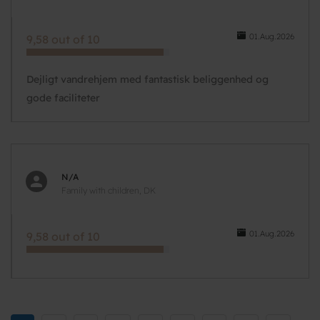
01.Aug.2026
9,58 out of 10
Dejligt vandrehjem med fantastisk beliggenhed og
gode faciliteter
N/A
Family with children, DK
01.Aug.2026
9,58 out of 10
Pagination