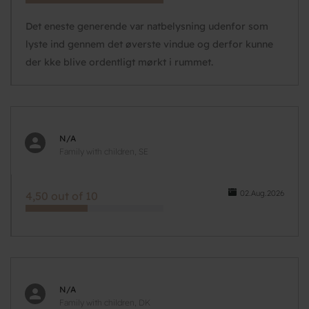
Det eneste generende var natbelysning udenfor som
lyste ind gennem det øverste vindue og derfor kunne
der kke blive ordentligt mørkt i rummet.
N/A
Family with children, SE
02.Aug.2026
4,50 out of 10
N/A
Family with children, DK