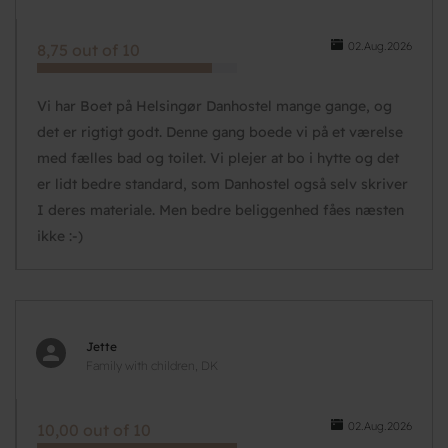
02.Aug.2026
8,75 out of 10
Vi har Boet på Helsingør Danhostel mange gange, og
det er rigtigt godt. Denne gang boede vi på et værelse
med fælles bad og toilet. Vi plejer at bo i hytte og det
er lidt bedre standard, som Danhostel også selv skriver
I deres materiale. Men bedre beliggenhed fåes næsten
ikke :-)
Jette
Family with children, DK
02.Aug.2026
10,00 out of 10