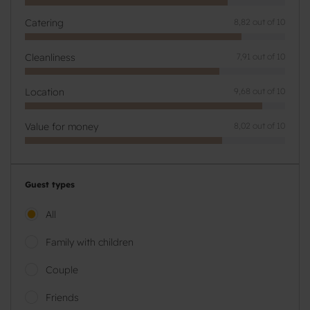
Catering
8,82 out of 10
Cleanliness
7,91 out of 10
Location
9,68 out of 10
Value for money
8,02 out of 10
Guest types
All
Family with children
Couple
Friends