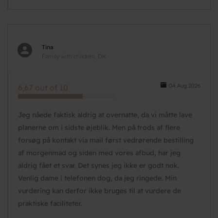
Tina
Family with children, DK
04.Aug.2026
6,67 out of 10
Jeg nåede faktisk aldrig at overnatte, da vi måtte lave
planerne om i sidste øjeblik. Men på trods af flere
forsøg på kontakt via mail først vedrørende bestilling
af morgenmad og siden med vores afbud, har jeg
aldrig fået et svar. Det synes jeg ikke er godt nok.
Venlig dame i telefonen dog, da jeg ringede. Min
vurdering kan derfor ikke bruges til at vurdere de
praktiske faciliteter.