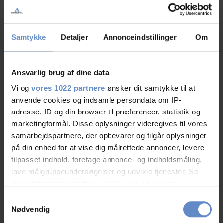
Free wifi
Free parking
Samtykke
Detaljer
Annonceindstillinger
Om
TV-lounge
Ansvarlig brug af dine data
Vi og
vores 1022 partnere
ønsker dit samtykke til at
Surroundings
anvende cookies og indsamle persondata om IP-
adresse, ID og din browser til præferencer, statistik og
Beach suitable for children
marketingformål. Disse oplysninger videregives til vores
samarbejdspartnere, der opbevarer og tilgår oplysninger
på din enhed for at vise dig målrettede annoncer, levere
Outdoor
tilpasset indhold, foretage annonce- og indholdsmåling,
lave målgruppeundersøgelser og udvikle tjenester. Se
Playground
mere information under
indstillinger
og i vores
persondatapolitik. Du kan altid trække dit samtykke
Samtykkevalg
tilbage eller ændre indstillinger fra vores
Nødvendig
Sport
"Cookiedeklaration", eller ved at trykke på "Privacy