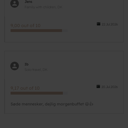
Jens
Family with children, DK
22.Jul.2026
9,00 out of 10
Ib
Solo travel, DK
20.Jul.2026
9,17 out of 10
Søde mennesker, dejlig morgenbuffet 😃👍
Pagination