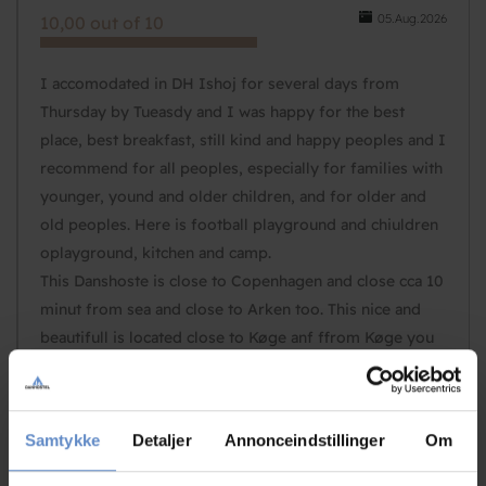
05.Aug.2026
10,00 out of 10
I accomodated in DH Ishoj for several days from
Thursday by Tueasdy and I was happy for the best
place, best breakfast, still kind and happy peoples and I
recommend for all peoples, especially for families with
younger, yound and older children, and for older and
old peoples. Here is football playground and chiuldren
oplayground, kitchen and camp.
This Danshoste is close to Copenhagen and close cca 10
minut from sea and close to Arken too. This nice and
beautifull is located close to Køge anf ffrom Køge you
can visit othe nice place in Denmark, such as Stevnś
Klind close to Rødvig, Faxe kalkbrud in Faxe, here is
nice KALK museum, futhermore from Køge you can
Samtykke
Detaljer
Annonceindstillinger
Om
visit Roskilde too., Roskilde cathedrall and Viking
Museum in Roskilde I recommend danshostel Ishoj as