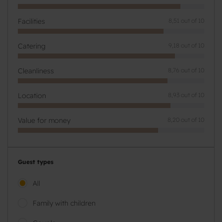
Facilities
8,51 out of 10
Catering
9,18 out of 10
Cleanliness
8,76 out of 10
Location
8,93 out of 10
Value for money
8,20 out of 10
Guest types
All
Family with children