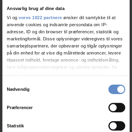
key experience for this your summer. Our family visting
Ansvarlig brug af dine data
several year and we are still enjoyed.
Vi og
vores 1022 partnere
ønsker dit samtykke til at
Tomáš Kočí, Prague
anvende cookies og indsamle persondata om IP-
adresse, ID og din browser til præferencer, statistik og
marketingformål. Disse oplysninger videregives til vores
samarbejdspartnere, der opbevarer og tilgår oplysninger
på din enhed for at vise dig målrettede annoncer, levere
Morten
Family with children, DK
tilpasset indhold, foretage annonce- og indholdsmåling,
lave målgruppeundersøgelser og udvikle tjenester. Se
mere information under
indstillinger
og i vores
03.Aug.2026
8,50 out of 10
persondatapolitik. Du kan altid trække dit samtykke
Samtykkevalg
tilbage eller ændre indstillinger fra vores
Nødvendig
Kan absolut ikke klage til prisen. Brusehovedet kunne
"Cookiedeklaration", eller ved at trykke på "Privacy
godt bruge en afkalkning og der var lidt støvet på
trigger" ikonet.
Præferencer
hylderne, men derudover var det rigtig fint og rent.
Hvis du tillader det, vil vi også gerne:
Indsamle præcise oplysninger om din placering,
Statistik
der kan være nøjagtig inden for få meter