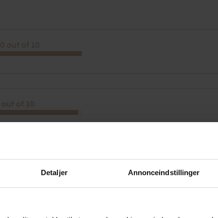
0 out of 10
 out of 10
 out of 10
Detaljer
Annonceindstillinger
ærre måtte vi forlade hytten efter 1 døgn (selvom vi skulle være de
 få op, så der var meget varmt.
e havde det åbent ? Fjernsynet virkede ikke ( og der var jo fodbold