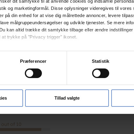
sker dit samtykke til at anvende cookies og indsamle personda
en i hytten, vi måtte tage hjem.
istik og marketingformål. Disse oplysninger videregives til vore
været der før, uden problemer..
er på din enhed for at vise dig målrettede annoncer, levere tilpas
 lave målgruppeundersøgelser og udvikle tjenester. Se mere inf
Du kan altid trække dit samtykke tilbage eller ændre indstillinger
 at trykke på "Privacy trigger" ikonet.
 out of 10
så gerne:
sninger om din placering, der kan være nøjagtig inden for få me
Præferencer
Statistik
 baseret på en scanning af dens unikke karakteristika (fingerprin
ebsitet.
 out of 10
se vores indhold og annoncer, til at vise dig funktioner til sociale
en går trægt i nøglecylinder - savner olie
oplysninger om din brug af vores hjemmeside med vores partnere i
ies
Tillad valgte
ysepartnere. Vores partnere kan kombinere disse data med andr
et fra din brug af deres tjenester.
 out of 10