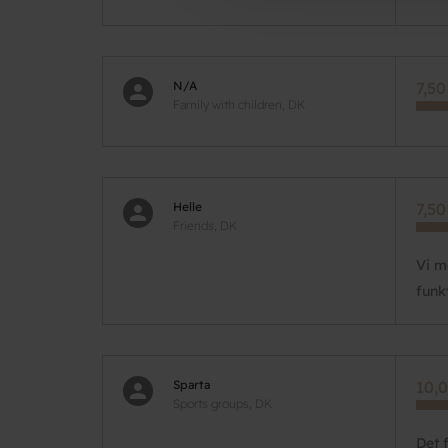
N/A
7,50
Family with children, DK
Helle
7,50
Friends, DK
Vi m
funk
Sparta
10,0
Sports groups, DK
Det 