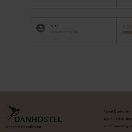
STU
9,58
School camp, DK
Pagination
About Danhostel
Youth hostels abr
Worth knowing - 
Danhostel Hovedkontor