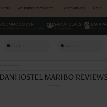
Offers
Get inspired for your stay
Worth Knowing
News
ACCOMMODATION
GROUP DEALS
BACKPA
re you will find a list of all our hostels
Group section
Backpacker s
Maribo Reviews
DANHOSTEL MARIBO REVIEW