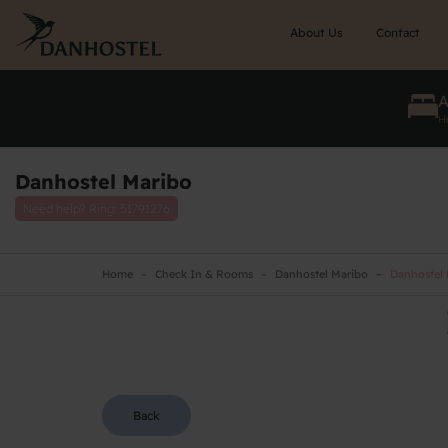
Skip
to
About Us
Contact
main
content
He
Danhostel Maribo
Need help? Ring:
51791276
Home
Check In & Rooms
Danhostel Maribo
Danhostel 
Back