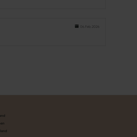
06.Feb.2026
land
nen
aland