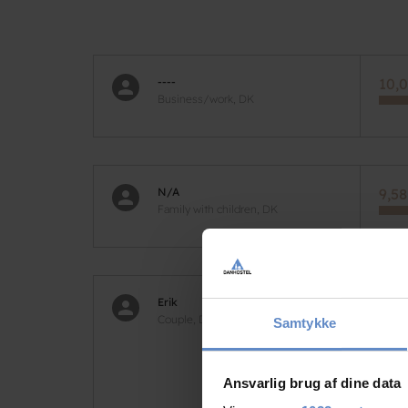
----
10,0
Business/work, DK
N/A
9,58
Family with children, DK
Erik
7,50
Couple, DK
Samtykke
Desv
ikke
Ansvarlig brug af dine data
Andr