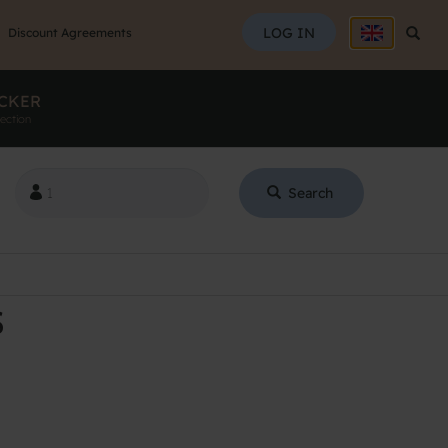
SEAR
LOG IN
Searc
Discount Agreements
CKER
ection
Search
S