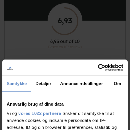
6,93
6,93 out of 10
Based on 107 reviews
See more
Samtykke
Detaljer
Annonceindstillinger
Om
Staff/service
8,06 out of 10
Ansvarlig brug af dine data
Vi og
vores 1022 partnere
ønsker dit samtykke til at
Facilities
6,85 out of 10
anvende cookies og indsamle persondata om IP-
adresse, ID og din browser til præferencer, statistik og
7,69 out of 10