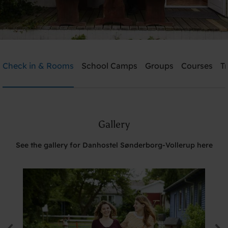
Danhostel Sønderborg-Vollerup
Check in & Rooms
School Camps
Groups
Courses
T
Need help? Ring:
+45 7442 3990
Gallery
Search
See the gallery for Danhostel Sønderborg-Vollerup here