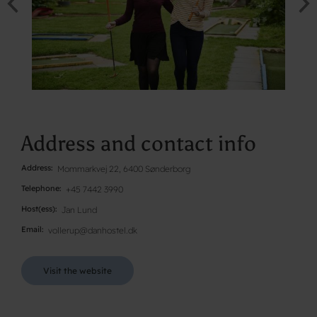
Address and contact info
Address
Mommarkvej 22, 6400 Sønderborg
Telephone
+45 7442 3990
Host(ess)
Jan Lund
Email
vollerup@danhostel.dk
Visit the website