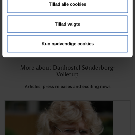
Vi bruger cookies til at tilpasse vores indhold og
Tillad alle cookies
annoncer, til at vise dig funktioner til sociale medier og til
at analysere vores trafik. Vi deler også oplysninger om
din brug af vores hjemmeside med vores partnere inden
Tillad valgte
for sociale medier, annonceringspartnere og
analysepartnere. Vores partnere kan kombinere disse
Kun nødvendige cookies
data med andre oplysninger, du har givet dem, eller som
de har indsamlet fra din brug af deres tjenester.
More about Danhostel Sønderborg-
Vollerup
Articles, press releases and exciting news