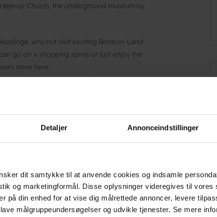
, Højerup Church, the underground museum by
 Heddinge, why not visit exciting Bonbon-Land
 can go on a shopping spree or just enjoy the
learn more here:
nmark/holiday-south-zealand-moen.
single guests, couples, families and groups, so
Detaljer
Annonceindstillinger
sker dit samtykke til at anvende cookies og indsamle personda
istik og marketingformål. Disse oplysninger videregives til vore
er på din enhed for at vise dig målrettede annoncer, levere tilpas
 lave målgruppeundersøgelser og udvikle tjenester. Se mere inf