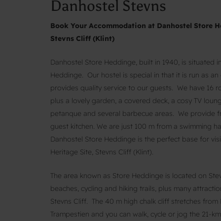
Danhostel Stevns
Book Your Accommodation at Danhostel Store He
Stevns Cliff (Klint)
Danhostel Store Heddinge, built in 1940, is situated i
Heddinge. Our hostel is special in that it is run as 
provides quality service to our guests. We have 16 
plus a lovely garden, a covered deck, a cosy TV lounge,
petanque and several barbecue areas. We provide free 
guest kitchen. We are just 100 m from a swimming hall,
Danhostel Store Heddinge is the perfect base for v
Heritage Site, Stevns Cliff (Klint).
The area known as Store Heddinge is located on Stevns
beaches, cycling and hiking trails, plus many attract
Stevns Cliff. The 40 m high chalk cliff stretches fr
Trampestien and you can walk, cycle or jog the 21-km r