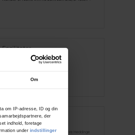
Faciliteter
Dogs allowed
Om
See more
ta om IP-adresse, ID og din
s samarbejdspartnere, der
Address and contact info
set indhold, foretage
ormation under
indstillinger
Address
Ved Munkevænget 1, 4660 Store Heddinge