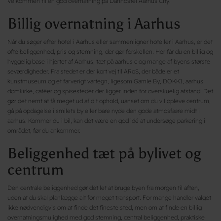
Velkommen til en god overnatning på Danhostel Aarhus City.
Billig overnatning i Aarhus
Når du søger efter hotel i Aarhus eller sammenligner hoteller i Aarhus, er det
ofte beliggenhed, pris og stemning, der gør forskellen. Her får du en billig og
hyggelig base i hjertet af Aarhus, tæt på aarhus c og mange af byens største
seværdigheder. Fra stedet er der kort vej til ARoS, der både er et
kunstmuseum og et farverigt vartegn, ligesom Gamle By, DOKK1, aarhus
domkirke, caféer og spisesteder der ligger inden for overskuelig afstand. Det
gør det nemt at få meget ud af dit ophold, uanset om du vil opleve centrum,
gå på opdagelse i smilets by eller bare nyde den gode atmosfære midt i
aarhus. Kommer du i bil, kan det være en god idé at undersøge parkering i
området, før du ankommer.
Beliggenhed tæt på bylivet og
centrum
Den centrale beliggenhed gør det let at bruge byen fra morgen til aften,
uden at du skal planlægge alt for meget transport. For mange handler valget
ikke nødvendigvis om at finde det fineste sted, men om at finde en billig
overnatningsmulighed med god stemning, central beliggenhed, praktiske