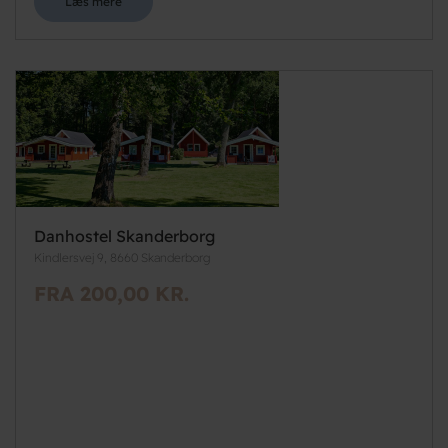
Læs mere
Danhostel Skanderborg
Kindlersvej 9, 8660 Skanderborg
FRA 200,00 KR.