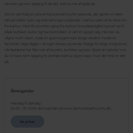
rammer og nem adgang til alt det, Aarhus har at byde på.
Det er samtidig en prisvenlig overnatning for rejsende, der gerne vil være
tæt på caféer, byliv og overnatningsmuligheder i Aarhus uden at bo flere km
fra Aarhus. Med få minutters gang fra Aarhus Hovedbanegård og kort vej til
både butikker, kultur og havneområdet, er det et oplagt valg. Her kan du
vågne midt i byen, nyde en god morgenmad, bruge stedets moderne
faciliteter, tage dagen i dit eget tempo og vende tilbage til rolige omgivelser,
når fødderne har fået nok af brosten, butikker og byliv. Book dit ophold, hvis
du vil have nem adgang til centrale Aarhus og en base, hvor det hele er tæt
på.
Åbningstider
Mandag til Søndag
01/01
-
31/12
(
Se åbningstider på www.danhostelaarhuscity.dk
)
Se priser