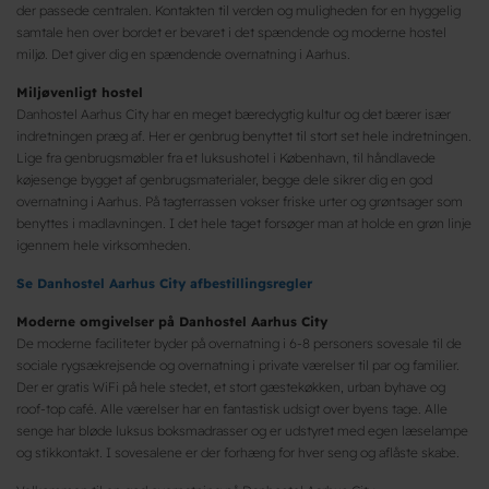
der passede centralen. Kontakten til verden og muligheden for en hyggelig
samtale hen over bordet er bevaret i det spændende og moderne hostel
miljø. Det giver dig en spændende overnatning i Aarhus.
Miljøvenligt hostel
Danhostel Aarhus City har en meget bæredygtig kultur og det bærer især
indretningen præg af. Her er genbrug benyttet til stort set hele indretningen.
Lige fra genbrugsmøbler fra et luksushotel i København, til håndlavede
køjesenge bygget af genbrugsmaterialer, begge dele sikrer dig en god
overnatning i Aarhus. På tagterrassen vokser friske urter og grøntsager som
benyttes i madlavningen. I det hele taget forsøger man at holde en grøn linje
igennem hele virksomheden.
Se
Danhostel Aarhus City afbestillingsregler
Moderne omgivelser på Danhostel Aarhus City
De moderne faciliteter byder på overnatning i 6-8 personers sovesale til de
sociale rygsækrejsende og overnatning i private værelser til par og familier.
Der er gratis WiFi på hele stedet, et stort gæstekøkken, urban byhave og
roof-top café. Alle værelser har en fantastisk udsigt over byens tage. Alle
senge har bløde luksus boksmadrasser og er udstyret med egen læselampe
og stikkontakt. I sovesalene er der forhæng for hver seng og aflåste skabe.