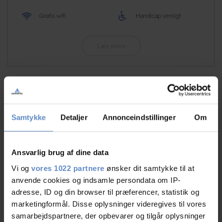
Gratis wifi
Handicap venligt
Læs mere
RATINGS
Samtykke
Detaljer
Annonceindstillinger
Om
8,31
Ansvarlig brug af dine data
Vi og
vores 1022 partnere
ønsker dit samtykke til at
anvende cookies og indsamle persondata om IP-
8,31 ud af 10
adresse, ID og din browser til præferencer, statistik og
Baseret på 96 anmeldelser
marketingformål. Disse oplysninger videregives til vores
samarbejdspartnere, der opbevarer og tilgår oplysninger