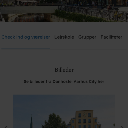
Danhostel Aarhus City
Check ind og værelser
Lejrskole
Grupper
Faciliteter
Brug for hjælp? Ring
+45 8610 1020
Billeder
Søg
Se billeder fra Danhostel Aarhus City her