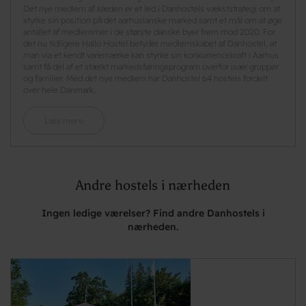
Det nye medlem af kæden er et led i Danhostels vækststrategi om at
styrke sin position på det aarhusianske marked samt et mål om at øge
antallet af medlemmer i de største danske byer frem mod 2020. For
det nu tidligere Hallo Hostel betyder medlemskabet af Danhostel, at
man via et kendt varemærke kan styrke sin konkurrencekraft i Aarhus
samt få del af et stærkt markedsføringsprogram overfor især grupper
og familier. Med det nye medlem har Danhostel 64 hostels fordelt
over hele Danmark.
Læs mere
Andre hostels i nærheden
Ingen ledige værelser? Find andre Danhostels i
nærheden.