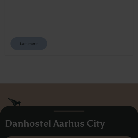
Læs mere
Danhostel Aarhus City
Danhostel Danmarks Vandrerhjem
Hovedkontoret