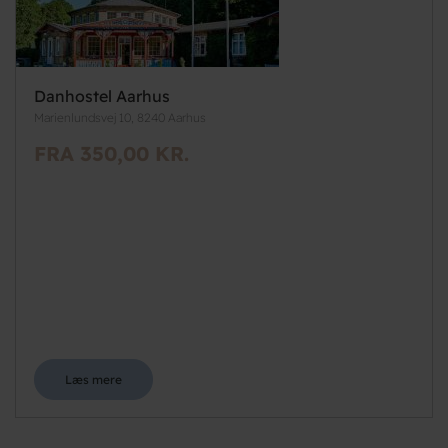
Danhostel Aarhus
Marienlundsvej 10, 8240 Aarhus
FRA 350,00 KR.
Læs mere