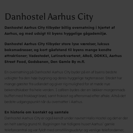
Danhostel Aarhus City
Danhostel Aarhus City tilbyder billig overnatning i hjertet af
Aarhus, og med udsigt til byens hyggelige gågademiljø.
Danhostel Aarhus City tilbyder store lyse værelser, luksus
boksmadrasser, og kort gåafstand til byens mange kendte
attraktioner; Vadestedet, Latinerkvarteret, ARoS, DOKK1, Aarhus
Street Food, Godsbanen, Den Gamle By m.fl.
En overnatning på Danhostel Aarhus City byder på en af byens bedste
udsigter fra den høje bygning og deres hyggelige tagterrasser. Stedet har
mange gæster fra udlandet og giver rig mulighed for at møde nye
bekendtskaber fra hele verden. I caféen bydes der en lækker morgenmads
buffet med friskbagt brød, samt frokost og aftensmad efter aftale. Altså det
bedste udgangspunkt når du overnatter i Aarhus.
En historie om kontakt og samtale
Danhostel Aarhus City er også kendt under navnet Hallo Hostel og det er der
en helt særlig grund til. Bygningen har tidligere huset Aarhus’ gamle
telefoncentral og var fyldt med omstillingsudstyr og venlige telefondamer,