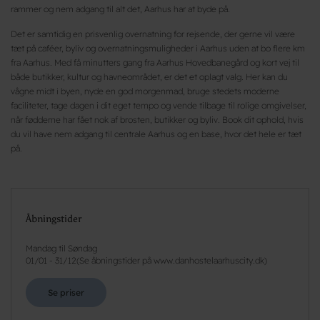
rammer og nem adgang til alt det, Aarhus har at byde på.
Det er samtidig en prisvenlig overnatning for rejsende, der gerne vil være
tæt på caféer, byliv og overnatningsmuligheder i Aarhus uden at bo flere km
fra Aarhus. Med få minutters gang fra Aarhus Hovedbanegård og kort vej til
både butikker, kultur og havneområdet, er det et oplagt valg. Her kan du
vågne midt i byen, nyde en god morgenmad, bruge stedets moderne
faciliteter, tage dagen i dit eget tempo og vende tilbage til rolige omgivelser,
når fødderne har fået nok af brosten, butikker og byliv. Book dit ophold, hvis
du vil have nem adgang til centrale Aarhus og en base, hvor det hele er tæt
på.
Åbningstider
Mandag til Søndag
01/01
-
31/12
(
Se åbningstider på www.danhostelaarhuscity.dk
)
Se priser