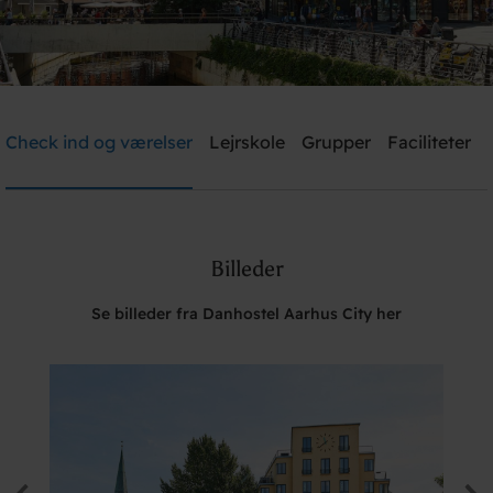
Danhostel Aarhus City
Check ind og værelser
Lejrskole
Grupper
Faciliteter
Brug for hjælp? Ring
+45 8610 1020
Billeder
Søg
Se billeder fra Danhostel Aarhus City her