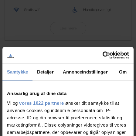
Gratis wifi
Handicap venligt
Læs mere
RATINGS
Samtykke
Detaljer
Annonceindstillinger
Om
8,31
Ansvarlig brug af dine data
Vi og
vores 1022 partnere
ønsker dit samtykke til at
anvende cookies og indsamle persondata om IP-
8,31 ud af 10
adresse, ID og din browser til præferencer, statistik og
Baseret på 96 anmeldelser
marketingformål. Disse oplysninger videregives til vores
samarbejdspartnere, der opbevarer og tilgår oplysninger