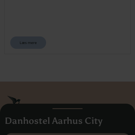
Læs mere
Danhostel Aarhus City
Danhostel Danmarks Vandrerhjem
Hovedkontoret