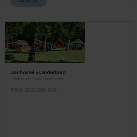
Læs mere
Danhostel Skanderborg
Kindlersvej 9, 8660 Skanderborg
FRA 200,00 KR.