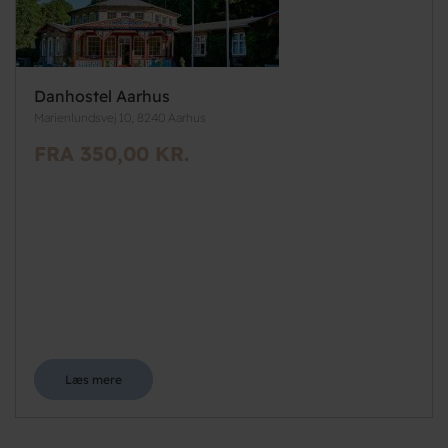
Danhostel Aarhus
Marienlundsvej 10, 8240 Aarhus
FRA 350,00 KR.
Læs mere