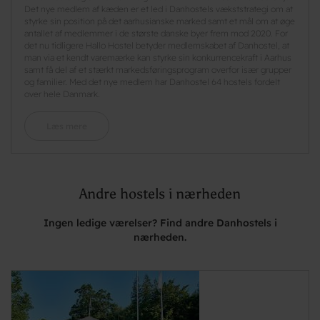
Det nye medlem af kæden er et led i Danhostels vækststrategi om at
styrke sin position på det aarhusianske marked samt et mål om at øge
antallet af medlemmer i de største danske byer frem mod 2020. For
det nu tidligere Hallo Hostel betyder medlemskabet af Danhostel, at
man via et kendt varemærke kan styrke sin konkurrencekraft i Aarhus
samt få del af et stærkt markedsføringsprogram overfor især grupper
og familier. Med det nye medlem har Danhostel 64 hostels fordelt
over hele Danmark.
Læs mere
Andre hostels i nærheden
Ingen ledige værelser? Find andre Danhostels i
nærheden.