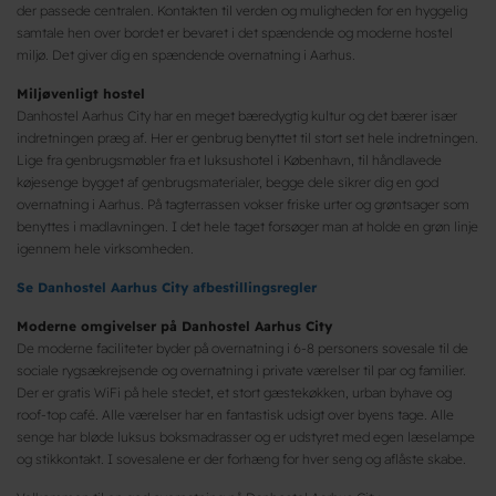
der passede centralen. Kontakten til verden og muligheden for en hyggelig
samtale hen over bordet er bevaret i det spændende og moderne hostel
miljø. Det giver dig en spændende overnatning i Aarhus.
Miljøvenligt hostel
Danhostel Aarhus City har en meget bæredygtig kultur og det bærer især
indretningen præg af. Her er genbrug benyttet til stort set hele indretningen.
Lige fra genbrugsmøbler fra et luksushotel i København, til håndlavede
køjesenge bygget af genbrugsmaterialer, begge dele sikrer dig en god
overnatning i Aarhus. På tagterrassen vokser friske urter og grøntsager som
benyttes i madlavningen. I det hele taget forsøger man at holde en grøn linje
igennem hele virksomheden.
Se
Danhostel Aarhus City afbestillingsregler
Moderne omgivelser på Danhostel Aarhus City
De moderne faciliteter byder på overnatning i 6-8 personers sovesale til de
sociale rygsækrejsende og overnatning i private værelser til par og familier.
Der er gratis WiFi på hele stedet, et stort gæstekøkken, urban byhave og
roof-top café. Alle værelser har en fantastisk udsigt over byens tage. Alle
senge har bløde luksus boksmadrasser og er udstyret med egen læselampe
og stikkontakt. I sovesalene er der forhæng for hver seng og aflåste skabe.