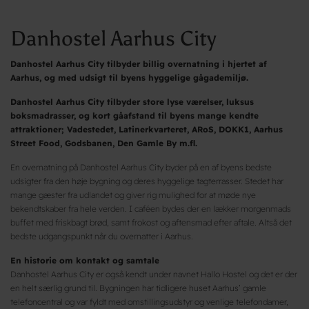
Danhostel Aarhus City
Danhostel Aarhus City tilbyder billig overnatning i hjertet af
Aarhus, og med udsigt til byens hyggelige gågademiljø.
Danhostel Aarhus City tilbyder store lyse værelser, luksus
boksmadrasser, og kort gåafstand til byens mange kendte
attraktioner; Vadestedet, Latinerkvarteret, ARoS, DOKK1, Aarhus
Street Food, Godsbanen, Den Gamle By m.fl.
En overnatning på Danhostel Aarhus City byder på en af byens bedste
udsigter fra den høje bygning og deres hyggelige tagterrasser. Stedet har
mange gæster fra udlandet og giver rig mulighed for at møde nye
bekendtskaber fra hele verden. I caféen bydes der en lækker morgenmads
buffet med friskbagt brød, samt frokost og aftensmad efter aftale. Altså det
bedste udgangspunkt når du overnatter i Aarhus.
En historie om kontakt og samtale
Danhostel Aarhus City er også kendt under navnet Hallo Hostel og det er der
en helt særlig grund til. Bygningen har tidligere huset Aarhus’ gamle
telefoncentral og var fyldt med omstillingsudstyr og venlige telefondamer,