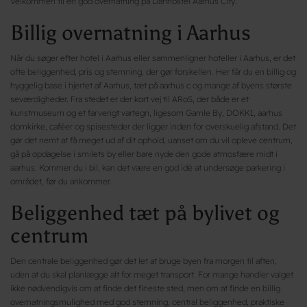
Velkommen til en god overnatning på Danhostel Aarhus City.
Billig overnatning i Aarhus
Når du søger efter hotel i Aarhus eller sammenligner hoteller i Aarhus, er det
ofte beliggenhed, pris og stemning, der gør forskellen. Her får du en billig og
hyggelig base i hjertet af Aarhus, tæt på aarhus c og mange af byens største
seværdigheder. Fra stedet er der kort vej til ARoS, der både er et
kunstmuseum og et farverigt vartegn, ligesom Gamle By, DOKK1, aarhus
domkirke, caféer og spisesteder der ligger inden for overskuelig afstand. Det
gør det nemt at få meget ud af dit ophold, uanset om du vil opleve centrum,
gå på opdagelse i smilets by eller bare nyde den gode atmosfære midt i
aarhus. Kommer du i bil, kan det være en god idé at undersøge parkering i
området, før du ankommer.
Beliggenhed tæt på bylivet og
centrum
Den centrale beliggenhed gør det let at bruge byen fra morgen til aften,
uden at du skal planlægge alt for meget transport. For mange handler valget
ikke nødvendigvis om at finde det fineste sted, men om at finde en billig
overnatningsmulighed med god stemning, central beliggenhed, praktiske