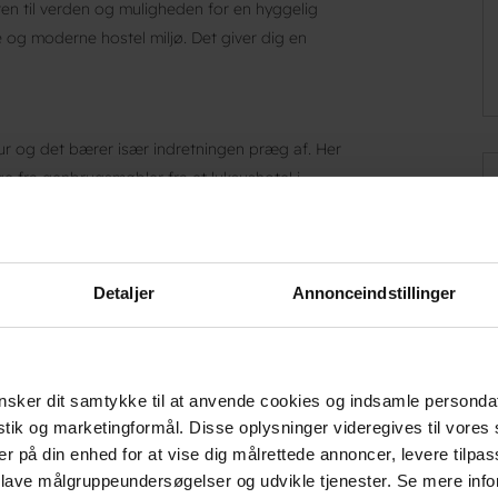
en til verden og muligheden for en hyggelig
og moderne hostel miljø. Det giver dig en
ur og det bærer især indretningen præg af. Her
ige fra genbrugsmøbler fra et luksushotel i
rugsmaterialer, begge dele sikrer dig en god
urter og grøntsager som benyttes i
e en grøn linje igennem hele virksomheden.
Detaljer
Annonceindstillinger
rsoners sovesale til de sociale rygsækrejsende
sker dit samtykke til at anvende cookies og indsamle personda
istik og marketingformål. Disse oplysninger videregives til vore
er er gratis WiFi på hele stedet, et stort
er på din enhed for at vise dig målrettede annoncer, levere tilpas
relser har en fantastisk udsigt over byens
 lave målgruppeundersøgelser og udvikle tjenester. Se mere inf
g er udstyret med egen læselampe og