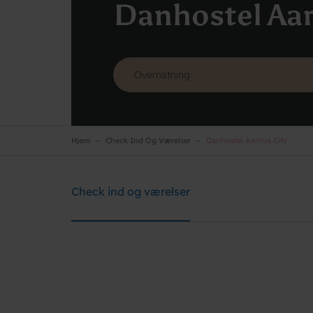
Danhostel Aar
Hjem
Check Ind Og Værelser
Danhostel Aarhus City
Danhostel Aarhus City
Brug for hjælp? Ring
+45 8610 1020
Check ind og værelser