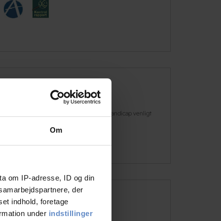
Faciliteter
Gratis wifi
Handicap venligt
Om
Læs mere
ta om IP-adresse, ID og din
s samarbejdspartnere, der
Adresse og kontaktinformation
set indhold, foretage
ormation under
indstillinger