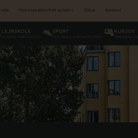
 vide
Find inspiration til dit ophold
Tilbud
Gavekort
LEJRSKOLE
SPORT
KURSUS
Lejrskoler i hele Danmark
Overnatning til dit sportsophold
Mødelokaler o