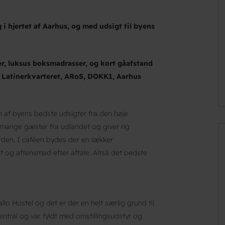
 i hjertet af Aarhus, og med udsigt til byens
er, luksus boksmadrasser, og kort gåafstand
, Latinerkvarteret, ARoS, DOKK1, Aarhus
 af byens bedste udsigter fra den høje
 mange gæster fra udlandet og giver rig
rden. I caféen bydes der en lækker
 og aftensmad efter aftale. Altså det bedste
o Hostel og det er der en helt særlig grund til.
entral og var fyldt med omstillingsudstyr og