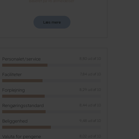
Baseret på 96 anmeldelser
Læs mere
Personalet/service
8,80 ud af 10
Faciliteter
7,84 ud af 10
Forplejning
8,29 ud af 10
Rengøringsstandard
8,44 ud af 10
Beliggenhed
9,48 ud af 10
Valuta for pengene
8,02 ud af 10