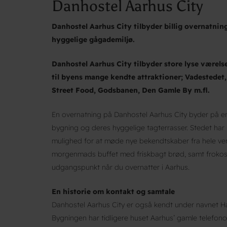
Danhostel Aarhus City
Danhostel Aarhus City tilbyder billig overnatning
hyggelige gågademiljø.
Danhostel Aarhus City tilbyder store lyse værels
til byens mange kendte attraktioner; Vadestedet
Street Food, Godsbanen, Den Gamle By m.fl.
En overnatning på Danhostel Aarhus City byder på en
bygning og deres hyggelige tagterrasser. Stedet har
mulighed for at møde nye bekendtskaber fra hele ve
morgenmads buffet med friskbagt brød, samt frokost
udgangspunkt når du overnatter i Aarhus.
En historie om kontakt og samtale
Danhostel Aarhus City er også kendt under navnet Hall
Bygningen har tidligere huset Aarhus’ gamle telefonc