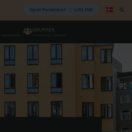
SØG
Opret Fordelskort
LOG IND
Søg
GRUPPER
g mødepakker
Overnatning til grupper