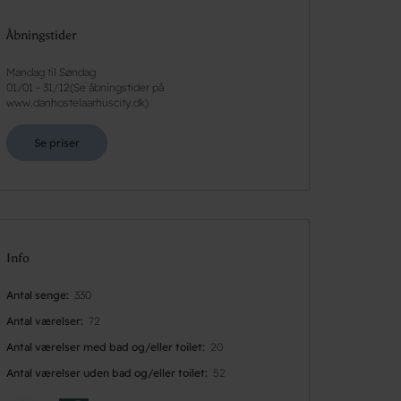
Åbningstider
Mandag til Søndag
01/01
-
31/12
(
Se åbningstider på
www.danhostelaarhuscity.dk
)
Se priser
Info
Antal senge
330
Antal værelser
72
Antal værelser med bad og/eller toilet
20
Antal værelser uden bad og/eller toilet
52