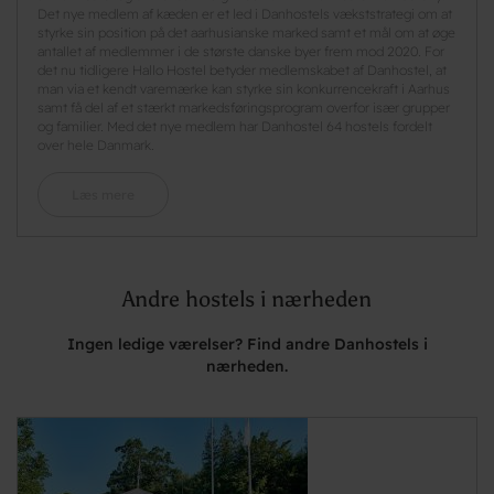
Det nye medlem af kæden er et led i Danhostels vækststrategi om at
styrke sin position på det aarhusianske marked samt et mål om at øge
antallet af medlemmer i de største danske byer frem mod 2020. For
det nu tidligere Hallo Hostel betyder medlemskabet af Danhostel, at
man via et kendt varemærke kan styrke sin konkurrencekraft i Aarhus
samt få del af et stærkt markedsføringsprogram overfor især grupper
og familier. Med det nye medlem har Danhostel 64 hostels fordelt
over hele Danmark.
Læs mere
Andre hostels i nærheden
Ingen ledige værelser? Find andre Danhostels i
nærheden.