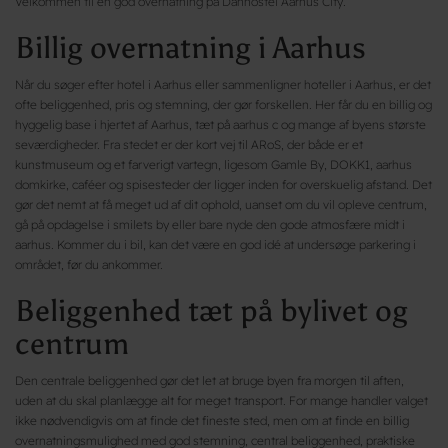
Velkommen til en god overnatning på Danhostel Aarhus City.
Billig overnatning i Aarhus
Når du søger efter hotel i Aarhus eller sammenligner hoteller i Aarhus, er det
ofte beliggenhed, pris og stemning, der gør forskellen. Her får du en billig og
hyggelig base i hjertet af Aarhus, tæt på aarhus c og mange af byens største
seværdigheder. Fra stedet er der kort vej til ARoS, der både er et
kunstmuseum og et farverigt vartegn, ligesom Gamle By, DOKK1, aarhus
domkirke, caféer og spisesteder der ligger inden for overskuelig afstand. Det
gør det nemt at få meget ud af dit ophold, uanset om du vil opleve centrum,
gå på opdagelse i smilets by eller bare nyde den gode atmosfære midt i
aarhus. Kommer du i bil, kan det være en god idé at undersøge parkering i
området, før du ankommer.
Beliggenhed tæt på bylivet og
centrum
Den centrale beliggenhed gør det let at bruge byen fra morgen til aften,
uden at du skal planlægge alt for meget transport. For mange handler valget
ikke nødvendigvis om at finde det fineste sted, men om at finde en billig
overnatningsmulighed med god stemning, central beliggenhed, praktiske