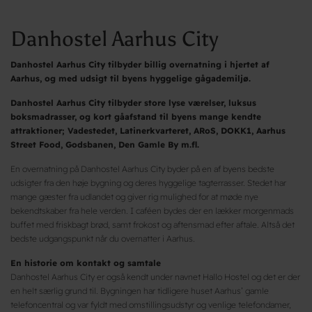
Danhostel Aarhus City
Danhostel Aarhus City tilbyder billig overnatning i hjertet af
Aarhus, og med udsigt til byens hyggelige gågademiljø.
Danhostel Aarhus City tilbyder store lyse værelser, luksus
boksmadrasser, og kort gåafstand til byens mange kendte
attraktioner; Vadestedet, Latinerkvarteret, ARoS, DOKK1, Aarhus
Street Food, Godsbanen, Den Gamle By m.fl.
En overnatning på Danhostel Aarhus City byder på en af byens bedste
udsigter fra den høje bygning og deres hyggelige tagterrasser. Stedet har
mange gæster fra udlandet og giver rig mulighed for at møde nye
bekendtskaber fra hele verden. I caféen bydes der en lækker morgenmads
buffet med friskbagt brød, samt frokost og aftensmad efter aftale. Altså det
bedste udgangspunkt når du overnatter i Aarhus.
En historie om kontakt og samtale
Danhostel Aarhus City er også kendt under navnet Hallo Hostel og det er der
en helt særlig grund til. Bygningen har tidligere huset Aarhus’ gamle
telefoncentral og var fyldt med omstillingsudstyr og venlige telefondamer,