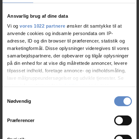
Gratis wifi
Handicap venligt
Ansvarlig brug af dine data
Vi og
vores 1022 partnere
ønsker dit samtykke til at
Læs mere
anvende cookies og indsamle persondata om IP-
adresse, ID og din browser til præferencer, statistik og
marketingformål. Disse oplysninger videregives til vores
samarbejdspartnere, der opbevarer og tilgår oplysninger
RATINGS
på din enhed for at vise dig målrettede annoncer, levere
tilpasset indhold, foretage annonce- og indholdsmåling,
lave målgruppeundersøgelser og udvikle tjenester. Se
mere information under
indstillinger
og i vores
8,31
persondatapolitik. Du kan altid trække dit samtykke
Samtykkevalg
tilbage eller ændre indstillinger fra vores
Nødvendig
"Cookiedeklaration", eller ved at trykke på "Privacy
8,31 ud af 10
trigger" ikonet.
Baseret på 96 anmeldelser
Præferencer
Hvis du tillader det, vil vi også gerne:
Indsamle præcise oplysninger om din placering,