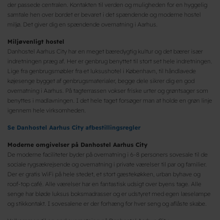
der passede centralen. Kontakten til verden og muligheden for en hyggelig
samtale hen over bordet er bevaret i det spændende og moderne hostel
miljø. Det giver dig en spændende overnatning i Aarhus.
Miljøvenligt hostel
Danhostel Aarhus City har en meget bæredygtig kultur og det bærer især
indretningen præg af. Her er genbrug benyttet til stort set hele indretningen.
Lige fra genbrugsmøbler fra et luksushotel i København, til håndlavede
køjesenge bygget af genbrugsmaterialer, begge dele sikrer dig en god
overnatning i Aarhus. På tagterrassen vokser friske urter og grøntsager som
benyttes i madlavningen. I det hele taget forsøger man at holde en grøn linje
igennem hele virksomheden.
Se
Danhostel Aarhus City afbestillingsregler
Moderne omgivelser på Danhostel Aarhus City
De moderne faciliteter byder på overnatning i 6-8 personers sovesale til de
sociale rygsækrejsende og overnatning i private værelser til par og familier.
Der er gratis WiFi på hele stedet, et stort gæstekøkken, urban byhave og
roof-top café. Alle værelser har en fantastisk udsigt over byens tage. Alle
senge har bløde luksus boksmadrasser og er udstyret med egen læselampe
og stikkontakt. I sovesalene er der forhæng for hver seng og aflåste skabe.