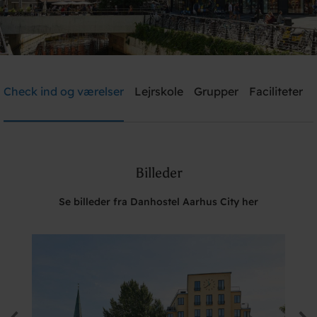
Danhostel Aarhus City
Check ind og værelser
Lejrskole
Grupper
Faciliteter
Brug for hjælp? Ring
+45 8610 1020
Billeder
Søg
Se billeder fra Danhostel Aarhus City her