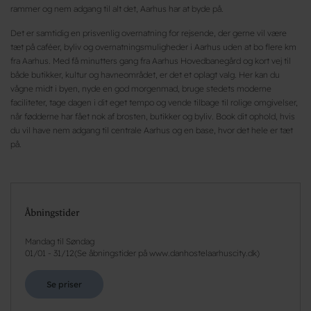
rammer og nem adgang til alt det, Aarhus har at byde på.
Det er samtidig en prisvenlig overnatning for rejsende, der gerne vil være
tæt på caféer, byliv og overnatningsmuligheder i Aarhus uden at bo flere km
fra Aarhus. Med få minutters gang fra Aarhus Hovedbanegård og kort vej til
både butikker, kultur og havneområdet, er det et oplagt valg. Her kan du
vågne midt i byen, nyde en god morgenmad, bruge stedets moderne
faciliteter, tage dagen i dit eget tempo og vende tilbage til rolige omgivelser,
når fødderne har fået nok af brosten, butikker og byliv. Book dit ophold, hvis
du vil have nem adgang til centrale Aarhus og en base, hvor det hele er tæt
på.
Åbningstider
Mandag til Søndag
01/01
-
31/12
(
Se åbningstider på www.danhostelaarhuscity.dk
)
Se priser