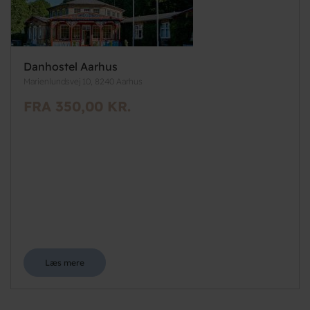
Danhostel Aarhus
Marienlundsvej 10, 8240 Aarhus
FRA 350,00 KR.
Læs mere