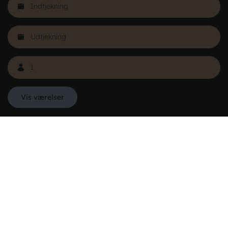
Læs mere
Vis værelser
Danhostel Danmarks Vandrerhjem
Hovedkontoret