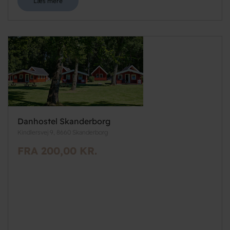
Læs mere
Danhostel Skanderborg
Kindlersvej 9, 8660 Skanderborg
FRA 200,00 KR.