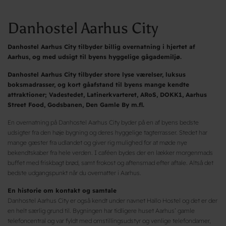
Danhostel Aarhus City
Danhostel Aarhus City tilbyder billig overnatning i hjertet af
Aarhus, og med udsigt til byens hyggelige gågademiljø.
Danhostel Aarhus City tilbyder store lyse værelser, luksus
boksmadrasser, og kort gåafstand til byens mange kendte
attraktioner; Vadestedet, Latinerkvarteret, ARoS, DOKK1, Aarhus
Street Food, Godsbanen, Den Gamle By m.fl.
En overnatning på Danhostel Aarhus City byder på en af byens bedste
udsigter fra den høje bygning og deres hyggelige tagterrasser. Stedet har
mange gæster fra udlandet og giver rig mulighed for at møde nye
bekendtskaber fra hele verden. I caféen bydes der en lækker morgenmads
buffet med friskbagt brød, samt frokost og aftensmad efter aftale. Altså det
bedste udgangspunkt når du overnatter i Aarhus.
En historie om kontakt og samtale
Danhostel Aarhus City er også kendt under navnet Hallo Hostel og det er der
en helt særlig grund til. Bygningen har tidligere huset Aarhus’ gamle
telefoncentral og var fyldt med omstillingsudstyr og venlige telefondamer,