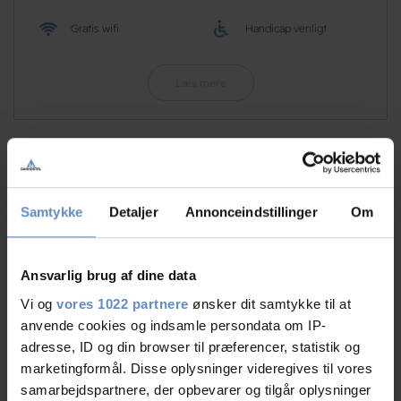
Gratis wifi
Handicap venligt
Læs mere
RATINGS
Samtykke
Detaljer
Annonceindstillinger
Om
8,31
Ansvarlig brug af dine data
Vi og
vores 1022 partnere
ønsker dit samtykke til at
anvende cookies og indsamle persondata om IP-
8,31 ud af 10
adresse, ID og din browser til præferencer, statistik og
Baseret på 96 anmeldelser
marketingformål. Disse oplysninger videregives til vores
samarbejdspartnere, der opbevarer og tilgår oplysninger