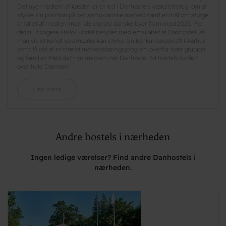
Det nye medlem af kæden er et led i Danhostels vækststrategi om at
styrke sin position på det aarhusianske marked samt et mål om at øge
antallet af medlemmer i de største danske byer frem mod 2020. For
det nu tidligere Hallo Hostel betyder medlemskabet af Danhostel, at
man via et kendt varemærke kan styrke sin konkurrencekraft i Aarhus
samt få del af et stærkt markedsføringsprogram overfor især grupper
og familier. Med det nye medlem har Danhostel 64 hostels fordelt
over hele Danmark.
Læs mere
Andre hostels i nærheden
Ingen ledige værelser? Find andre Danhostels i
nærheden.