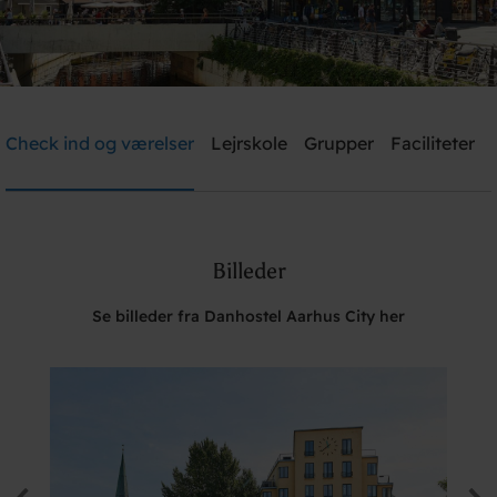
Danhostel Aarhus City
Check ind og værelser
Lejrskole
Grupper
Faciliteter
Brug for hjælp? Ring
+45 8610 1020
Billeder
Søg
Se billeder fra Danhostel Aarhus City her