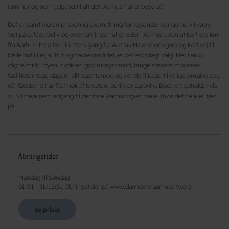
rammer og nem adgang til alt det, Aarhus har at byde på.
Det er samtidig en prisvenlig overnatning for rejsende, der gerne vil være
tæt på caféer, byliv og overnatningsmuligheder i Aarhus uden at bo flere km
fra Aarhus. Med få minutters gang fra Aarhus Hovedbanegård og kort vej til
både butikker, kultur og havneområdet, er det et oplagt valg. Her kan du
vågne midt i byen, nyde en god morgenmad, bruge stedets moderne
faciliteter, tage dagen i dit eget tempo og vende tilbage til rolige omgivelser,
når fødderne har fået nok af brosten, butikker og byliv. Book dit ophold, hvis
du vil have nem adgang til centrale Aarhus og en base, hvor det hele er tæt
på.
Åbningstider
Mandag til Søndag
01/01
-
31/12
(
Se åbningstider på www.danhostelaarhuscity.dk
)
Se priser