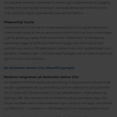
der passede centralen. Kontakten til verden og muligheden for en hyggelig
samtale hen over bordet er bevaret i det spændende og moderne hostel
miljø. Det giver dig en spændende overnatning i Aarhus.
Miljøvenligt hostel
Danhostel Aarhus City har en meget bæredygtig kultur og det bærer især
indretningen præg af. Her er genbrug benyttet til stort set hele indretningen.
Lige fra genbrugsmøbler fra et luksushotel i København, til håndlavede
køjesenge bygget af genbrugsmaterialer, begge dele sikrer dig en god
overnatning i Aarhus. På tagterrassen vokser friske urter og grøntsager som
benyttes i madlavningen. I det hele taget forsøger man at holde en grøn linje
igennem hele virksomheden.
Se
Danhostel Aarhus City afbestillingsregler
Moderne omgivelser på Danhostel Aarhus City
De moderne faciliteter byder på overnatning i 6-8 personers sovesale til de
sociale rygsækrejsende og overnatning i private værelser til par og familier.
Der er gratis WiFi på hele stedet, et stort gæstekøkken, urban byhave og
roof-top café. Alle værelser har en fantastisk udsigt over byens tage. Alle
senge har bløde luksus boksmadrasser og er udstyret med egen læselampe
og stikkontakt. I sovesalene er der forhæng for hver seng og aflåste skabe.