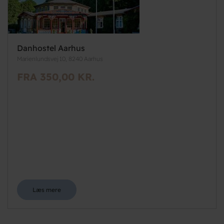
Danhostel Aarhus
Marienlundsvej 10, 8240 Aarhus
FRA 350,00 KR.
Læs mere