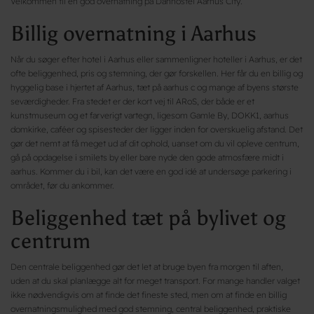
Velkommen til en god overnatning på Danhostel Aarhus City.
Billig overnatning i Aarhus
Når du søger efter hotel i Aarhus eller sammenligner hoteller i Aarhus, er det
ofte beliggenhed, pris og stemning, der gør forskellen. Her får du en billig og
hyggelig base i hjertet af Aarhus, tæt på aarhus c og mange af byens største
seværdigheder. Fra stedet er der kort vej til ARoS, der både er et
kunstmuseum og et farverigt vartegn, ligesom Gamle By, DOKK1, aarhus
domkirke, caféer og spisesteder der ligger inden for overskuelig afstand. Det
gør det nemt at få meget ud af dit ophold, uanset om du vil opleve centrum,
gå på opdagelse i smilets by eller bare nyde den gode atmosfære midt i
aarhus. Kommer du i bil, kan det være en god idé at undersøge parkering i
området, før du ankommer.
Beliggenhed tæt på bylivet og
centrum
Den centrale beliggenhed gør det let at bruge byen fra morgen til aften,
uden at du skal planlægge alt for meget transport. For mange handler valget
ikke nødvendigvis om at finde det fineste sted, men om at finde en billig
overnatningsmulighed med god stemning, central beliggenhed, praktiske