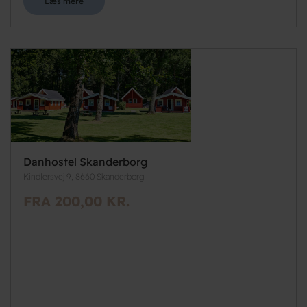
Læs mere
Danhostel Skanderborg
Kindlersvej 9, 8660 Skanderborg
FRA 200,00 KR.