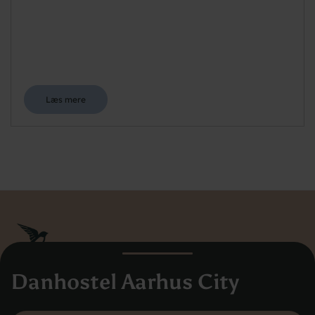
Læs mere
Danhostel Aarhus City
Danhostel Danmarks Vandrerhjem
Hovedkontoret