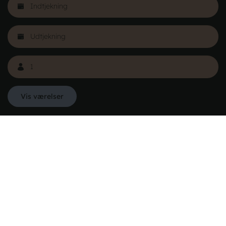
Læs mere
Vis værelser
Danhostel Danmarks Vandrerhjem
Hovedkontoret