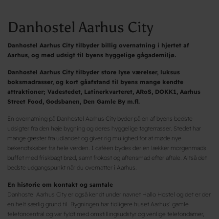
Danhostel Aarhus City
Danhostel Aarhus City tilbyder billig overnatning i hjertet af
Aarhus, og med udsigt til byens hyggelige gågademiljø.
Danhostel Aarhus City tilbyder store lyse værelser, luksus
boksmadrasser, og kort gåafstand til byens mange kendte
attraktioner; Vadestedet, Latinerkvarteret, ARoS, DOKK1, Aarhus
Street Food, Godsbanen, Den Gamle By m.fl.
En overnatning på Danhostel Aarhus City byder på en af byens bedste
udsigter fra den høje bygning og deres hyggelige tagterrasser. Stedet har
mange gæster fra udlandet og giver rig mulighed for at møde nye
bekendtskaber fra hele verden. I caféen bydes der en lækker morgenmads
buffet med friskbagt brød, samt frokost og aftensmad efter aftale. Altså det
bedste udgangspunkt når du overnatter i Aarhus.
En historie om kontakt og samtale
Danhostel Aarhus City er også kendt under navnet Hallo Hostel og det er der
en helt særlig grund til. Bygningen har tidligere huset Aarhus’ gamle
telefoncentral og var fyldt med omstillingsudstyr og venlige telefondamer,