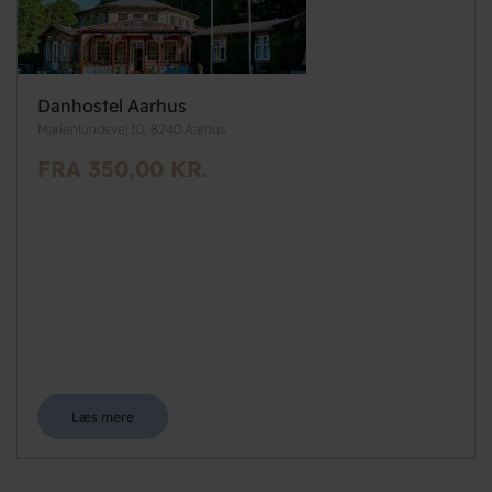
Danhostel Aarhus
Marienlundsvej 10, 8240 Aarhus
FRA 350,00 KR.
Læs mere