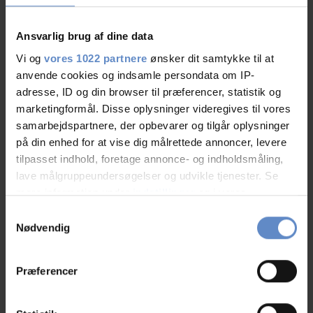
Gratis wifi
Handicap venligt
Ansvarlig brug af dine data
Vi og
vores 1022 partnere
ønsker dit samtykke til at
Læs mere
anvende cookies og indsamle persondata om IP-
adresse, ID og din browser til præferencer, statistik og
marketingformål. Disse oplysninger videregives til vores
samarbejdspartnere, der opbevarer og tilgår oplysninger
RATINGS
på din enhed for at vise dig målrettede annoncer, levere
tilpasset indhold, foretage annonce- og indholdsmåling,
lave målgruppeundersøgelser og udvikle tjenester. Se
mere information under
indstillinger
og i vores
8,31
persondatapolitik. Du kan altid trække dit samtykke
Samtykkevalg
tilbage eller ændre indstillinger fra vores
Nødvendig
"Cookiedeklaration", eller ved at trykke på "Privacy
8,31 ud af 10
trigger" ikonet.
Baseret på 96 anmeldelser
Præferencer
Hvis du tillader det, vil vi også gerne:
Indsamle præcise oplysninger om din placering,