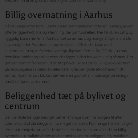
Velkommen til en god overnatning på Danhostel Aarhus City.
Billig overnatning i Aarhus
Når du søger efter hotel i Aarhus eller sammenligner hoteller i Aarhus, er det
ofte beliggenhed, pris og stemning, der gør forskellen. Her får du en billig og
hyggelig base i hjertet af Aarhus, tæt på aarhus c og mange af byens største
seværdigheder. Fra stedet er der kort vej til ARoS, der både er et
kunstmuseum og et farverigt vartegn, ligesom Gamle By, DOKK1, aarhus
domkirke, caféer og spisesteder der ligger inden for overskuelig afstand. Det
gør det nemt at få meget ud af dit ophold, uanset om du vil opleve centrum,
gå på opdagelse i smilets by eller bare nyde den gode atmosfære midt i
aarhus. Kommer du i bil, kan det være en god idé at undersøge parkering i
området, før du ankommer.
Beliggenhed tæt på bylivet og
centrum
Den centrale beliggenhed gør det let at bruge byen fra morgen til aften,
uden at du skal planlægge alt for meget transport. For mange handler valget
ikke nødvendigvis om at finde det fineste sted, men om at finde en billig
overnatningsmulighed med god stemning, central beliggenhed, praktiske