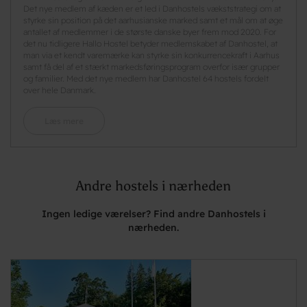
Det nye medlem af kæden er et led i Danhostels vækststrategi om at
styrke sin position på det aarhusianske marked samt et mål om at øge
antallet af medlemmer i de største danske byer frem mod 2020. For
det nu tidligere Hallo Hostel betyder medlemskabet af Danhostel, at
man via et kendt varemærke kan styrke sin konkurrencekraft i Aarhus
samt få del af et stærkt markedsføringsprogram overfor især grupper
og familier. Med det nye medlem har Danhostel 64 hostels fordelt
over hele Danmark.
Læs mere
Andre hostels i nærheden
Ingen ledige værelser? Find andre Danhostels i
nærheden.