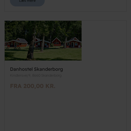
Læs mere
Danhostel Skanderborg
Kindlersvej 9, 8660 Skanderborg
FRA 200,00 KR.