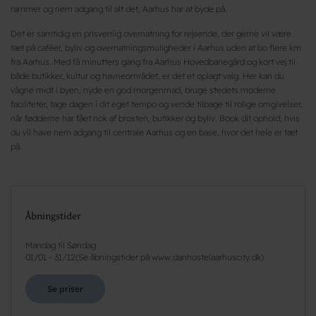
rammer og nem adgang til alt det, Aarhus har at byde på.
Det er samtidig en prisvenlig overnatning for rejsende, der gerne vil være
tæt på caféer, byliv og overnatningsmuligheder i Aarhus uden at bo flere km
fra Aarhus. Med få minutters gang fra Aarhus Hovedbanegård og kort vej til
både butikker, kultur og havneområdet, er det et oplagt valg. Her kan du
vågne midt i byen, nyde en god morgenmad, bruge stedets moderne
faciliteter, tage dagen i dit eget tempo og vende tilbage til rolige omgivelser,
når fødderne har fået nok af brosten, butikker og byliv. Book dit ophold, hvis
du vil have nem adgang til centrale Aarhus og en base, hvor det hele er tæt
på.
Åbningstider
Mandag til Søndag
01/01
-
31/12
(
Se åbningstider på www.danhostelaarhuscity.dk
)
Se priser