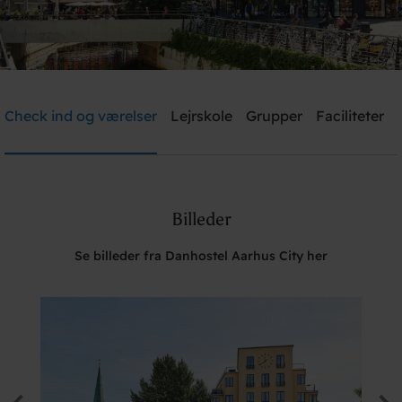
Danhostel Aarhus City
Check ind og værelser
Lejrskole
Grupper
Faciliteter
Brug for hjælp? Ring
+45 8610 1020
Billeder
Søg
Se billeder fra Danhostel Aarhus City her