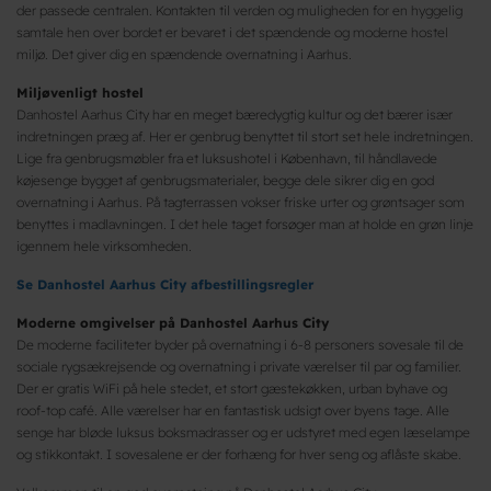
der passede centralen. Kontakten til verden og muligheden for en hyggelig
samtale hen over bordet er bevaret i det spændende og moderne hostel
miljø. Det giver dig en spændende overnatning i Aarhus.
Miljøvenligt hostel
Danhostel Aarhus City har en meget bæredygtig kultur og det bærer især
indretningen præg af. Her er genbrug benyttet til stort set hele indretningen.
Lige fra genbrugsmøbler fra et luksushotel i København, til håndlavede
køjesenge bygget af genbrugsmaterialer, begge dele sikrer dig en god
overnatning i Aarhus. På tagterrassen vokser friske urter og grøntsager som
benyttes i madlavningen. I det hele taget forsøger man at holde en grøn linje
igennem hele virksomheden.
Se
Danhostel Aarhus City afbestillingsregler
Moderne omgivelser på Danhostel Aarhus City
De moderne faciliteter byder på overnatning i 6-8 personers sovesale til de
sociale rygsækrejsende og overnatning i private værelser til par og familier.
Der er gratis WiFi på hele stedet, et stort gæstekøkken, urban byhave og
roof-top café. Alle værelser har en fantastisk udsigt over byens tage. Alle
senge har bløde luksus boksmadrasser og er udstyret med egen læselampe
og stikkontakt. I sovesalene er der forhæng for hver seng og aflåste skabe.