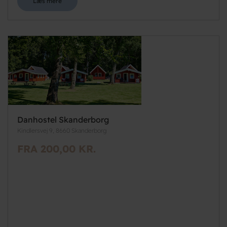
Læs mere
Danhostel Skanderborg
Kindlersvej 9, 8660 Skanderborg
FRA 200,00 KR.