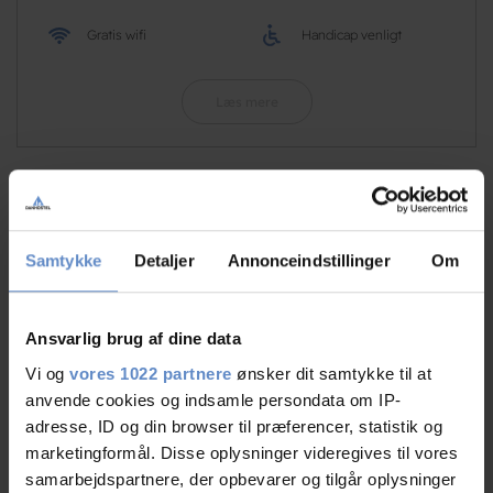
Gratis wifi
Handicap venligt
Læs mere
RATINGS
Samtykke
Detaljer
Annonceindstillinger
Om
8,31
Ansvarlig brug af dine data
Vi og
vores 1022 partnere
ønsker dit samtykke til at
anvende cookies og indsamle persondata om IP-
8,31 ud af 10
adresse, ID og din browser til præferencer, statistik og
Baseret på 96 anmeldelser
marketingformål. Disse oplysninger videregives til vores
samarbejdspartnere, der opbevarer og tilgår oplysninger