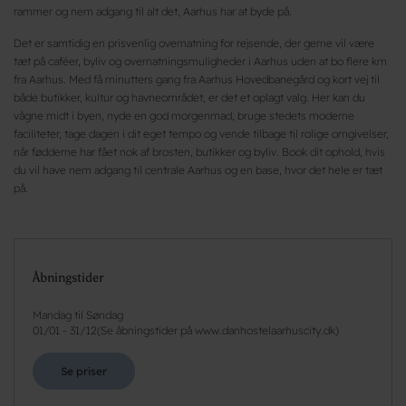
rammer og nem adgang til alt det, Aarhus har at byde på.
Det er samtidig en prisvenlig overnatning for rejsende, der gerne vil være
tæt på caféer, byliv og overnatningsmuligheder i Aarhus uden at bo flere km
fra Aarhus. Med få minutters gang fra Aarhus Hovedbanegård og kort vej til
både butikker, kultur og havneområdet, er det et oplagt valg. Her kan du
vågne midt i byen, nyde en god morgenmad, bruge stedets moderne
faciliteter, tage dagen i dit eget tempo og vende tilbage til rolige omgivelser,
når fødderne har fået nok af brosten, butikker og byliv. Book dit ophold, hvis
du vil have nem adgang til centrale Aarhus og en base, hvor det hele er tæt
på.
Åbningstider
Mandag til Søndag
01/01
-
31/12
(
Se åbningstider på www.danhostelaarhuscity.dk
)
Se priser