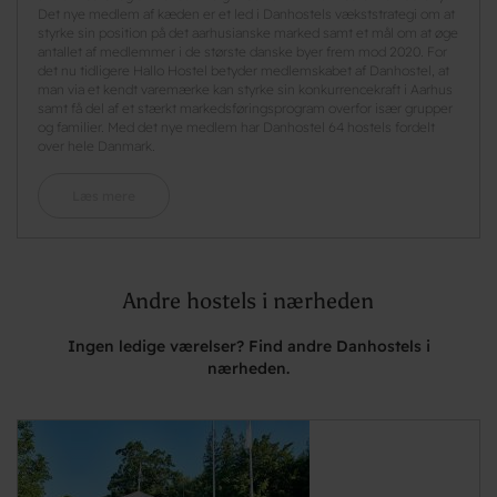
Det nye medlem af kæden er et led i Danhostels vækststrategi om at
styrke sin position på det aarhusianske marked samt et mål om at øge
antallet af medlemmer i de største danske byer frem mod 2020. For
det nu tidligere Hallo Hostel betyder medlemskabet af Danhostel, at
man via et kendt varemærke kan styrke sin konkurrencekraft i Aarhus
samt få del af et stærkt markedsføringsprogram overfor især grupper
og familier. Med det nye medlem har Danhostel 64 hostels fordelt
over hele Danmark.
Læs mere
Andre hostels i nærheden
Ingen ledige værelser? Find andre Danhostels i
nærheden.