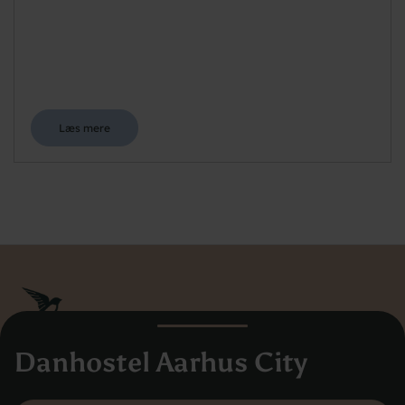
Læs mere
Danhostel Aarhus City
Danhostel Danmarks Vandrerhjem
Hovedkontoret