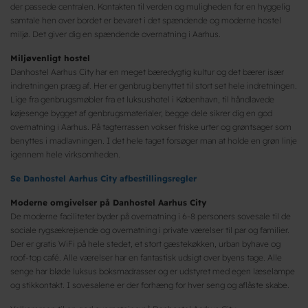
der passede centralen. Kontakten til verden og muligheden for en hyggelig
samtale hen over bordet er bevaret i det spændende og moderne hostel
miljø. Det giver dig en spændende overnatning i Aarhus.
Miljøvenligt hostel
Danhostel Aarhus City har en meget bæredygtig kultur og det bærer især
indretningen præg af. Her er genbrug benyttet til stort set hele indretningen.
Lige fra genbrugsmøbler fra et luksushotel i København, til håndlavede
køjesenge bygget af genbrugsmaterialer, begge dele sikrer dig en god
overnatning i Aarhus. På tagterrassen vokser friske urter og grøntsager som
benyttes i madlavningen. I det hele taget forsøger man at holde en grøn linje
igennem hele virksomheden.
Se
Danhostel Aarhus City afbestillingsregler
Moderne omgivelser på Danhostel Aarhus City
De moderne faciliteter byder på overnatning i 6-8 personers sovesale til de
sociale rygsækrejsende og overnatning i private værelser til par og familier.
Der er gratis WiFi på hele stedet, et stort gæstekøkken, urban byhave og
roof-top café. Alle værelser har en fantastisk udsigt over byens tage. Alle
senge har bløde luksus boksmadrasser og er udstyret med egen læselampe
og stikkontakt. I sovesalene er der forhæng for hver seng og aflåste skabe.