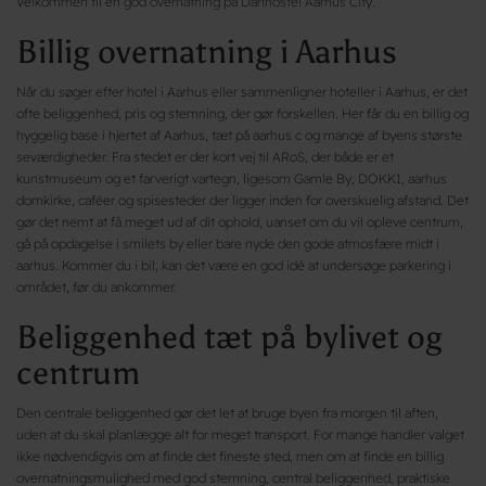
Velkommen til en god overnatning på Danhostel Aarhus City.
Billig overnatning i Aarhus
Når du søger efter hotel i Aarhus eller sammenligner hoteller i Aarhus, er det
ofte beliggenhed, pris og stemning, der gør forskellen. Her får du en billig og
hyggelig base i hjertet af Aarhus, tæt på aarhus c og mange af byens største
seværdigheder. Fra stedet er der kort vej til ARoS, der både er et
kunstmuseum og et farverigt vartegn, ligesom Gamle By, DOKK1, aarhus
domkirke, caféer og spisesteder der ligger inden for overskuelig afstand. Det
gør det nemt at få meget ud af dit ophold, uanset om du vil opleve centrum,
gå på opdagelse i smilets by eller bare nyde den gode atmosfære midt i
aarhus. Kommer du i bil, kan det være en god idé at undersøge parkering i
området, før du ankommer.
Beliggenhed tæt på bylivet og
centrum
Den centrale beliggenhed gør det let at bruge byen fra morgen til aften,
uden at du skal planlægge alt for meget transport. For mange handler valget
ikke nødvendigvis om at finde det fineste sted, men om at finde en billig
overnatningsmulighed med god stemning, central beliggenhed, praktiske