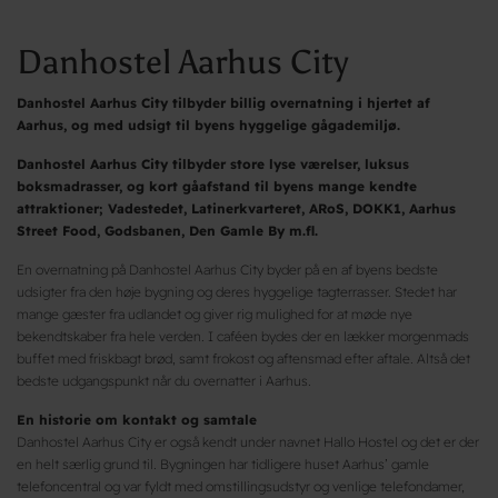
Danhostel Aarhus City
Danhostel Aarhus City tilbyder billig overnatning i hjertet af
Aarhus, og med udsigt til byens hyggelige gågademiljø.
Danhostel Aarhus City tilbyder store lyse værelser, luksus
boksmadrasser, og kort gåafstand til byens mange kendte
attraktioner; Vadestedet, Latinerkvarteret, ARoS, DOKK1, Aarhus
Street Food, Godsbanen, Den Gamle By m.fl.
En overnatning på Danhostel Aarhus City byder på en af byens bedste
udsigter fra den høje bygning og deres hyggelige tagterrasser. Stedet har
mange gæster fra udlandet og giver rig mulighed for at møde nye
bekendtskaber fra hele verden. I caféen bydes der en lækker morgenmads
buffet med friskbagt brød, samt frokost og aftensmad efter aftale. Altså det
bedste udgangspunkt når du overnatter i Aarhus.
En historie om kontakt og samtale
Danhostel Aarhus City er også kendt under navnet Hallo Hostel og det er der
en helt særlig grund til. Bygningen har tidligere huset Aarhus’ gamle
telefoncentral og var fyldt med omstillingsudstyr og venlige telefondamer,