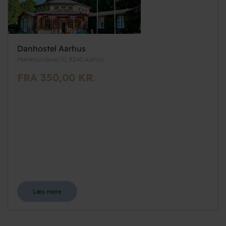
Danhostel Aarhus
Marienlundsvej 10, 8240 Aarhus
FRA 350,00 KR.
Læs mere