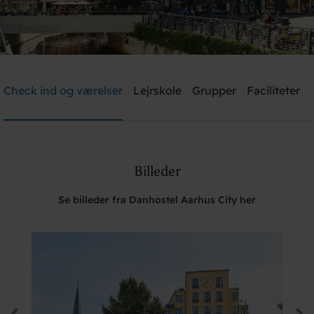
Danhostel Aarhus City
Check ind og værelser
Lejrskole
Grupper
Faciliteter
Brug for hjælp? Ring
+45 8610 1020
Billeder
Søg
Se billeder fra Danhostel Aarhus City her