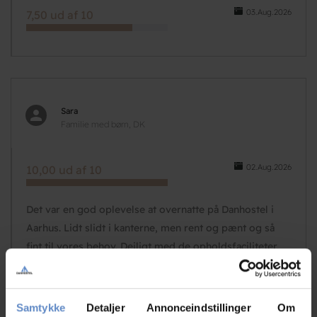
03.Aug.2026
7,50 ud af 10
Sara
Familie med børn, DK
02.Aug.2026
10,00 ud af 10
Det var en god oplevelse at overnatte på Danhostel i
Aarhus. Lidt slidt i kanterne, men rent og pænt og så
fint til vores behov. Dejligt med de opholdsfaciliteter,
der er til rådighed. Virkelig fin morgenmad og sødt
personale.
Samtykke
Detaljer
Annonceindstillinger
Om