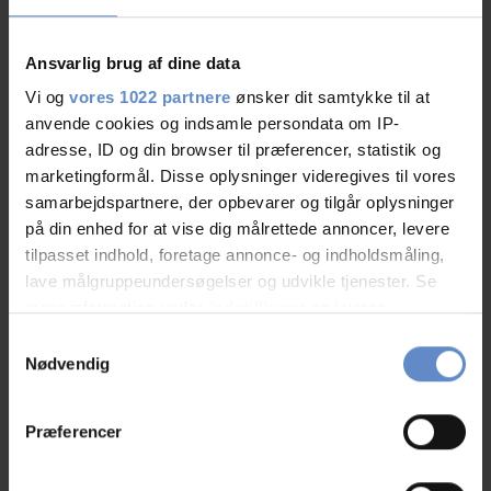
Ansvarlig brug af dine data
Dhami
Familie med børn, DK
Vi og
vores 1022 partnere
ønsker dit samtykke til at
anvende cookies og indsamle persondata om IP-
adresse, ID og din browser til præferencer, statistik og
28.Jul.2026
10,00 ud af 10
marketingformål. Disse oplysninger videregives til vores
samarbejdspartnere, der opbevarer og tilgår oplysninger
Vi havde et rigtig godt ophold på Danhostel Aarhus
på din enhed for at vise dig målrettede annoncer, levere
City. Servicen i receptionen – både ved ind- og
tilpasset indhold, foretage annonce- og indholdsmåling,
udtjekning – var helt i top. Personalet var
lave målgruppeundersøgelser og udvikle tjenester. Se
imødekommende, servicemindet og effektive, hvilket
mere information under
indstillinger
og i vores
persondatapolitik. Du kan altid trække dit samtykke
gjorde hele oplevelsen nem og behagelig.
Samtykkevalg
tilbage eller ændre indstillinger fra vores
Nødvendig
Morgenmaden indeholdt alle de basale ting, man har
"Cookiedeklaration", eller ved at trykke på "Privacy
brug for til en god start på dagen. Et fint udvalg og
trigger" ikonet.
friske produkter.
Præferencer
Værelset var rummeligt, rent og pænt, og det levede
Hvis du tillader det, vil vi også gerne:
fuldt ud op til vores forventninger. Alt i alt et rigtig