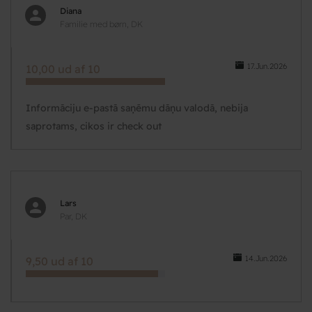
Diana
Familie med børn, DK
17.Jun.2026
10,00 ud af 10
Informāciju e-pastā saņēmu dāņu valodā, nebija
saprotams, cikos ir check out
Lars
Par, DK
14.Jun.2026
9,50 ud af 10