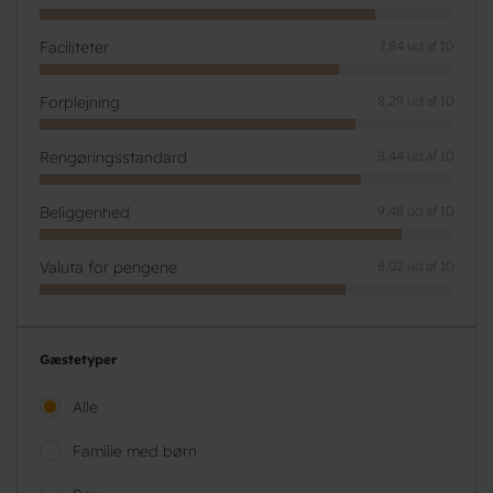
Faciliteter
7,84 ud af 10
Forplejning
8,29 ud af 10
Rengøringsstandard
8,44 ud af 10
Beliggenhed
9,48 ud af 10
Valuta for pengene
8,02 ud af 10
Gæstetyper
Alle
Familie med børn