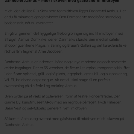
Danhostel Aarhus – midt i skoven med gåafstand til midtbyen
Midt i den dejlige Riis Skov nord for midtbyen ligger Danhostel Aarhus. Her
er du få minutters gang havbadet Den Permanente med både strand og
badeanstalt, når du overnatter.
En gåtur gennem det hyggelige Trøjborg bringer dig ind til midtbyen med
Strøget, Aarhus Domkirke, der er Danmarks største, åen med sit caféliv,
shoppingcentrene Magasin, Salling og Bruun's Galleri og det karakteristiske
rådhustårn tegnet af Arne Jacobsen.
Danhostel Aarhus er indrettet i både nogle nye moderne og godt bevarede
ældre bygninger. Der er 35 værelser, de fleste i stueplan, morgenmadsbuffet
i den flotte spisesal, grill- og bålplads, legeplads, gratis bil- og busparkering,
WI-FI, boldbane og petanque. Alt det du skal bruge til en perfekt
overnatning på din ferie i og omkring Aarhus.
Byen byder på et væld af oplevelser i form af teatre, koncertsteder, Den
Gamle By, kunstmuseet ARoS med en regnbue på taget, Tivoli Friheden,
Bazar Vest og selvfølgelig generelt livet i midtbyen.
Så kom til Aarhus og overnat med gåafstand til midtbyen midt i skoven på
Danhostel Aarhus.