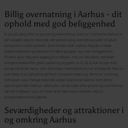
Billig overnatning i Aarhus - dit
ophold med god beliggenhed
Er du på udkig efter en prisvenlig overnatning i Aarhus? Danhostel Aarhus er
det oplagte valg for rejsende, der ønsker billig overnatning uden at gå på
kompromis med kvaliteten. Som hostel midt i Aarhus tilbyder vi både
dobbeltværelser og værelser til større grupper, og vores beliggenhed i
Risskov giver dig nem adgang til midtbyen. Hos os inkluderer opholdet
morgenmadsbuffet, gratis parkering og gratis wi-fi, så du kan bruge dine
penge på alt det sjove, som Danmarks næststørste by har at byde på. Med os
som base er et ophold langt fra en kompromisløsning, det er en smart og
naturskøn oase. Mange rejsende vælger Danhostel Aarhus som deres
ophold på hotel i Aarhus -alternativ, når de leder efter prisvenlig overnatning
tæt på midtbyen, og vi er stolte af at være byens bedste valg for
prisopmærksomme gæster.
Seværdigheder og attraktioner i
og omkring Aarhus