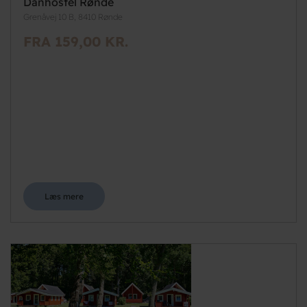
Danhostel Rønde
Grenåvej 10 B, 8410 Rønde
FRA 159,00 KR.
Læs mere