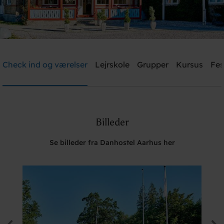
Danhostel Aarhus
Check ind og værelser
Lejrskole
Grupper
Kursus
Fes
Brug for hjælp? Ring
+45 8621 2120
Billeder
Søg
Se billeder fra Danhostel Aarhus her