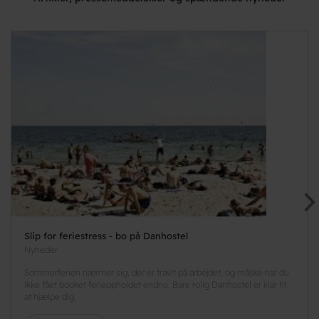
Slip for feriestress - bo på Danhostel
Nyheder
Sommerferien nærmer sig, der er travlt på arbejdet, og måske har du
ikke fået booket ferieopholdet endnu. Bare rolig Danhostel er klar til
at hjælpe dig.