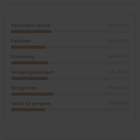
Personalet/service
9,12 ud af 10
Faciliteter
7,92 ud af 10
Forplejning
8,48 ud af 10
Rengøringsstandard
8,31 ud af 10
Beliggenhed
9,54 ud af 10
Valuta for pengene
7,73 ud af 10