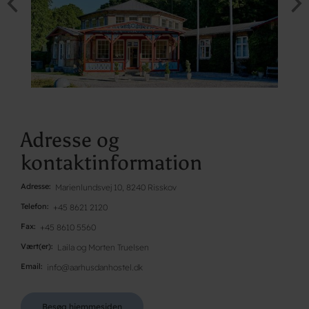
Adresse og
kontaktinformation
Adresse
Marienlundsvej 10, 8240 Risskov
Telefon
+45 8621 2120
Fax
+45 8610 5560
Vært(er)
Laila og Morten Truelsen
Email
info@aarhusdanhostel.dk
Besøg hjemmesiden