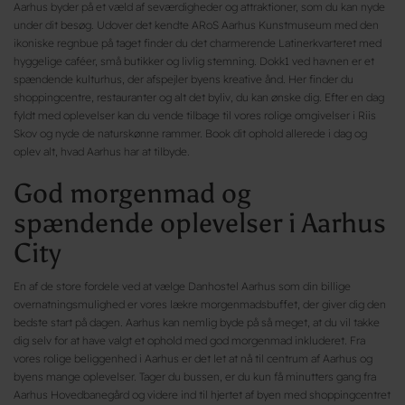
Aarhus byder på et væld af seværdigheder og attraktioner, som du kan nyde
under dit besøg. Udover det kendte ARoS Aarhus Kunstmuseum med den
ikoniske regnbue på taget finder du det charmerende Latinerkvarteret med
hyggelige caféer, små butikker og livlig stemning. Dokk1 ved havnen er et
spændende kulturhus, der afspejler byens kreative ånd. Her finder du
shoppingcentre, restauranter og alt det byliv, du kan ønske dig. Efter en dag
fyldt med oplevelser kan du vende tilbage til vores rolige omgivelser i Riis
Skov og nyde de naturskønne rammer. Book dit ophold allerede i dag og
oplev alt, hvad Aarhus har at tilbyde.
God morgenmad og
spændende oplevelser i Aarhus
City
En af de store fordele ved at vælge Danhostel Aarhus som din billige
overnatningsmulighed er vores lækre morgenmadsbuffet, der giver dig den
bedste start på dagen. Aarhus kan nemlig byde på så meget, at du vil takke
dig selv for at have valgt et ophold med god morgenmad inkluderet. Fra
vores rolige beliggenhed i Aarhus er det let at nå til centrum af Aarhus og
byens mange oplevelser. Tager du bussen, er du kun få minutters gang fra
Aarhus Hovedbanegård og videre ind til hjertet af byen med shoppingcentret