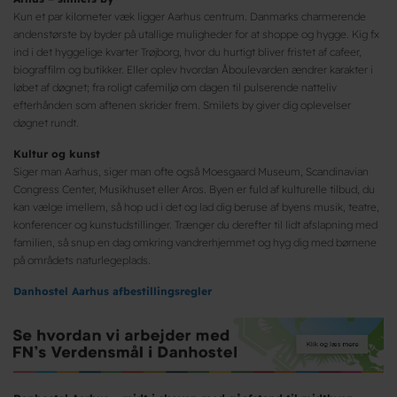
Kun et par kilometer væk ligger Aarhus centrum. Danmarks charmerende
andenstørste by byder på utallige muligheder for at shoppe og hygge. Kig fx
ind i det hyggelige kvarter Trøjborg, hvor du hurtigt bliver fristet af cafeer,
biograffilm og butikker. Eller oplev hvordan Åboulevarden ændrer karakter i
løbet af døgnet; fra roligt cafemiljø om dagen til pulserende natteliv
efterhånden som aftenen skrider frem. Smilets by giver dig oplevelser
døgnet rundt.
Kultur og kunst
Siger man Aarhus, siger man ofte også Moesgaard Museum, Scandinavian
Congress Center, Musikhuset eller Aros. Byen er fuld af kulturelle tilbud, du
kan vælge imellem, så hop ud i det og lad dig beruse af byens musik, teatre,
konferencer og kunstudstillinger. Trænger du derefter til lidt afslapning med
familien, så snup en dag omkring vandrerhjemmet og hyg dig med børnene
på områdets naturlegeplads.
Danhostel Aarhus afbestillingsregler