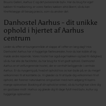
Bruuns Galleri, Aarhus C og det pulserende byliv. Har du brug for eget
køkken til madlavning, er vores fælles køkken altid åbent, så du kan
tilrettelægge dit besøg præcis, som du ønsker det.
Danhostel Aarhus - dit unikke
ophold i hjertet af Aarhus
centrum
Leder du efter et loungeområde at slappe af i efter en lang dag? Hos
Danhostel Aarhus har vi hyggelige fællesarealer, hvor du kan koble af og
møde andre rejsende. Vores hostel har også eget køkken og bad til rådighed,
så du har alle de faciliteter, du har brug for til et godt ophold. Danhostel
Aarhus er et velfungerende hostel, der er centralt beliggende i centrale
Aarhus. Er du nysgerrig på, hvad et ophold hos os kan byde på, er du meget
velkommen til at kontakte os. Vi glæder os til at byde dig velkommen til et
ophold, der forener naturskønne omgivelser med nem adgang til byens
mange oplevelser. Booking af dit ophold er enkel, så du hurtigt kan sikre dig
en god base midt i Aarhus og glæde dig til dage fyldt med byliv, kultur og
hyggelige oplevelser.