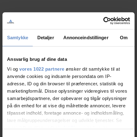
Åbningstider
Samtykke
Detaljer
Annonceindstillinger
Om
Søn - Lør
07/01
-
18/12
(
Tid
)
Søn - Lør
23/01
-
21/12
(
Tid
)
Ansvarlig brug af dine data
Søn - Lør
Vi og
vores 1022 partnere
ønsker dit samtykke til at
15/01
-
15/12
(
8.00 til 12.00 og 16.00 til 20.00
)
anvende cookies og indsamle persondata om IP-
Søn - Lør
adresse, ID og din browser til præferencer, statistik og
24/01
-
14/12
(
Tid
)
marketingformål. Disse oplysninger videregives til vores
samarbejdspartnere, der opbevarer og tilgår oplysninger
Se priser
på din enhed for at vise dig målrettede annoncer, levere
tilpasset indhold, foretage annonce- og indholdsmåling,
lave målgruppeundersøgelser og udvikle tjenester. Se
mere information under
indstillinger
og i vores
persondatapolitik. Du kan altid trække dit samtykke
Samtykkevalg