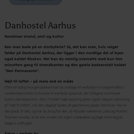
Danhostel Aarhus
Kombiner strand, smil og kultur
Kan man bade på en storbyferie? Ja, det kan man, hvis valget
falder på Danhostel Aarhus, der ligger i den nordlige del af byen
også kaldet Risskov. Her kan du nemlig overnatte med kun fem
minutters gang til strandkanten og den gamle badeanstalt kaldet
"Den Permanente".
Højt til loftet – på mere end en måde
Efter en kølig morgendukkert kan du indtage et velfortjent morgenmåltid i
vandrerhjemmets historiske 8-kantede spisesal, der tidligere rummede
byens dansepavillon. Den 7 meter høje bygning giver også i dag en stemning
af ”højt til loftet”, når den dagligt fyldes af gæsternes glade stemmer. Her er
der plads til alle, og har du brug for det, så tilbyder værterne Laila og Morten
Truelsen endda, at du kan smøre din egen madpakke og tage med dig på
dagens udflugter.
Århus – smilets by