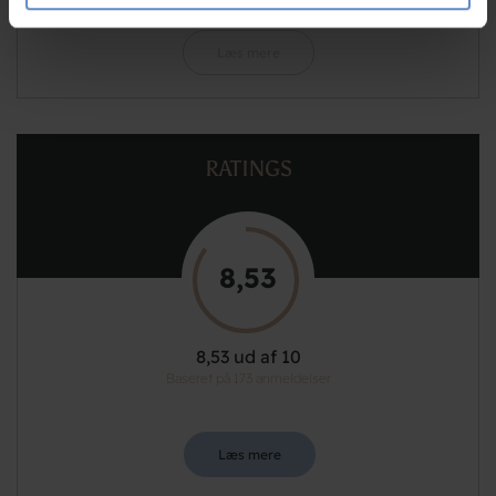
de har indsamlet fra din brug af deres tjenester.
Læs mere
RATINGS
8,53
8,53 ud af 10
Baseret på 173 anmeldelser
Læs mere