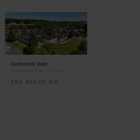
Danhostel Vejle
Vardevej 485 Skibet, 7100 Vejle
FRA 465,00 KR.