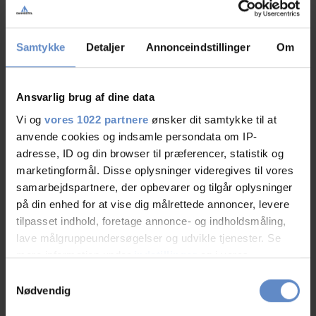
Info
Antal senge
40
Samtykke
Detaljer
Annonceindstillinger
Om
Antal værelser
20
Antal værelser med bad og/eller toilet
20
Ansvarlig brug af dine data
Antal værelser uden bad og/eller toilet
2
Vi og
vores 1022 partnere
ønsker dit samtykke til at
anvende cookies og indsamle persondata om IP-
adresse, ID og din browser til præferencer, statistik og
marketingformål. Disse oplysninger videregives til vores
samarbejdspartnere, der opbevarer og tilgår oplysninger
på din enhed for at vise dig målrettede annoncer, levere
Faciliteter
tilpasset indhold, foretage annonce- og indholdsmåling,
lave målgruppeundersøgelser og udvikle tjenester. Se
mere information under
indstillinger
og i vores
Hunde er velkomne
Gratis wifi
persondatapolitik. Du kan altid trække dit samtykke
Samtykkevalg
tilbage eller ændre indstillinger fra vores
Handicap venligt
Nødvendig
"Cookiedeklaration", eller ved at trykke på "Privacy