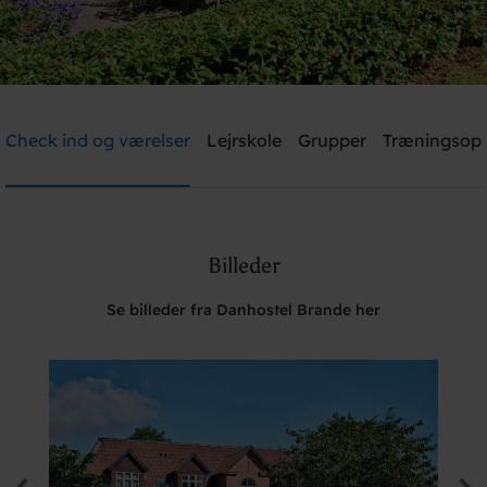
Danhostel Brande
Check ind og værelser
Lejrskole
Grupper
Træningsop
Brug for hjælp? Ring
+45 2126 0786
Billeder
Søg
Se billeder fra Danhostel Brande her