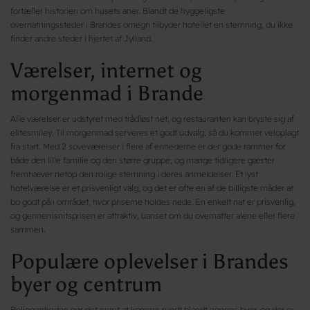
fortæller historien om husets aner. Blandt de hyggeligste
overnatningssteder i Brandes omegn tilbyder hotellet en stemning, du ikke
finder andre steder i hjertet af Jylland.
Værelser, internet og
morgenmad i Brande
Alle værelser er udstyret med trådløst net, og restauranten kan bryste sig af
elitesmiley. Til morgenmad serveres et godt udvalg, så du kommer veloplagt
fra start. Med 2 soveværelser i flere af enhederne er der gode rammer for
både den lille familie og den større gruppe, og mange tidligere gæster
fremhæver netop den rolige stemning i deres anmeldelser. Et lyst
hotelværelse er et prisvenligt valg, og det er ofte en af de billigste måder at
bo godt på i området, hvor priserne holdes nede. En enkelt nat er prisvenlig,
og gennemsnitsprisen er attraktiv, uanset om du overnatter alene eller flere
sammen.
Populære oplevelser i Brandes
byer og centrum
Beliggenheden gør det nemt at komme rundt blandt egnens byer, og der er