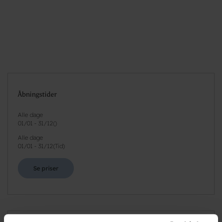
Åbningstider
Alle dage
01/01
-
31/12
(
)
Alle dage
01/01
-
31/12
(
Tid
)
Se priser