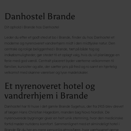
Danhostel Brande
Dit ophold i Brande hos Danhostel
Leder du efter et godt sted at bo i Brande, finder du hos Danhostel et
moderne og nyrenoveret vandrerhjem midt i den midtjyske natur. Den
centrale og rolige beliggenhed i Brande, tæt på både tog og
indkøbsmuligheder, gør stedet til et oplagt valg, hvis du vil planlægge en
ferie med god værdi. Centralt placeret byder værterne velkommen til
familier, kursister og alle, der sætter pris på fred og ro samt en hjertelig
velkomst med skønne værelser og lyse mødelokaler.
Et nyrenoveret hotel og
vandrerhjem i Brande
Danhostel har til huse i det gamle Brande Sygehus, der fra 1915 blev drevet
af lægen Hans Christian Hagedorn, manden bag Novo Nordisk. De
nyrenoverede bygninger giver en helt unik stemning, hvor den medicinske
fortid møder nutidens komfort. Sammenlignet med et almindeligt hotel i
Brande får du her en mere personlig atmosfære, hvor værtsparret gerne