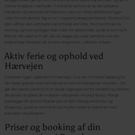
masser at opleve i nærheden. Fra Brande centrum er du tæt på byens
handelsliv og messecentret Remisen, mens en stribe attraktioner ligger
inden for kort afstand. Tag en tur i Legoland, besøg gorillaerne i Givskud Zoo,
eller udforsk den vidtstrakte Harrild Hede ved Uhre. Mod nord finder du
Herning, og mod syd ligger Vejle inden for rækkevidde, og der er kort vej til
Billund. Når vejret er til det, kan du lægge dig under palmerne ved den
badevenlige Palmesø i de smukke omgivelser i udkanten af byen.
Aktiv ferie og ophold ved
Hærvejen
Danhostel ligger i gåafstand til Hærvejen, hvor den historiske højderyg fra
den tyske grænse mod nord danner et sammenhængende stisystem. Det
gør den ideelle placering til et oplagt udgangspunkt for vandrere og cyklister,
der ønsker at opleve de midtjyske naturperler i et roligt tempo. Mange
planlægger dit ophold i Brande som et aktivt besøg med kultur og
afslapning, og det er nemt at forstå, hvorfor stedet er blandt de mest
populære valg på egnen.
Priser og booking af din