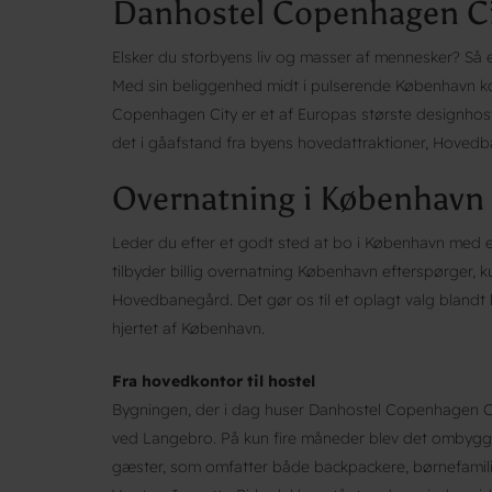
Danhostel Copenhagen Ci
Elsker du storbyens liv og masser af mennesker? Så 
Med sin beliggenhed midt i pulserende København 
Copenhagen City er et af Europas største designhost
det i gåafstand fra byens hovedattraktioner, Hove
Overnatning i København m
Leder du efter et godt sted at bo i København med en 
tilbyder billig overnatning København efterspørger, k
Hovedbanegård. Det gør os til et oplagt valg blandt ho
hjertet af København.
Fra hovedkontor til hostel
Bygningen, der i dag huser Danhostel Copenhagen C
ved Langebro. På kun fire måneder blev det ombygge
gæster, som omfatter både backpackere, børnefamilie