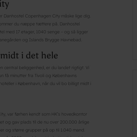
ty
er Danhostel Copenhagen City måske lige dig.
kommer du næppe tættere på. Danhostel
el med 17 etager, 1040 senge – og så ligger
dbanegården og Islands Brygge Havnebad.
idt i det hele
central beliggenhed, er du landet rigtigt. Vi
un få minutter fra Tivoli og Københavns
teller i København, når du vil bo billigt midt i
ity, var førhen kendt som HK’s hovedkontor
t og gav plads til de nu over 200.000 årlige
r og større grupper på op til 1.040 mand.