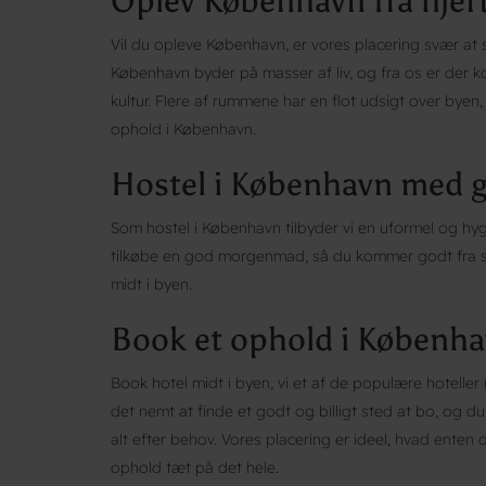
Oplev København fra hjert
Vil du opleve København, er vores placering svær at
København byder på masser af liv, og fra os er der kor
kultur. Flere af rummene har en flot udsigt over byen
ophold i København.
Hostel i København med
Som hostel i København tilbyder vi en uformel og hygg
tilkøbe en god morgenmad, så du kommer godt fra star
midt i byen.
Book et ophold i Københ
Book hotel midt i byen, vi et af de populære hotelle
det nemt at finde et godt og billigt sted at bo, og d
alt efter behov. Vores placering er ideel, hvad enten du
ophold tæt på det hele.