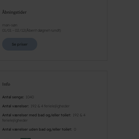
Åbningstider
man-søn
01/01
-
02/12
(
Åbent døgnet rundt
)
Se priser
Info
Antal senge
1040
Antal værelser
192 & 4 ferielejligheder
Antal værelser med bad og/eller toilet
192 & 4
ferielejligheder
Antal værelser uden bad og/eller toilet
0