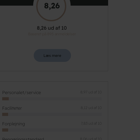
8,26
8,26 ud af 10
Baseret på 895 anmeldelser
Læs mere
Personalet/service
8,97 ud af 10
Faciliteter
8,12 ud af 10
Forplejning
7,83 ud af 10
Rengøringsstandard
8,06 ud af 10