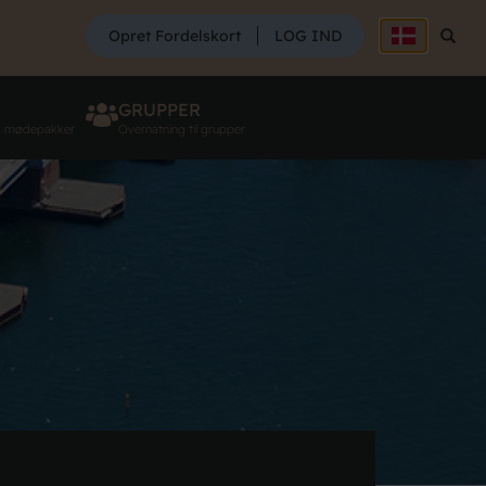
SØG
Opret Fordelskort
LOG IND
Søg
GRUPPER
g mødepakker
Overnatning til grupper