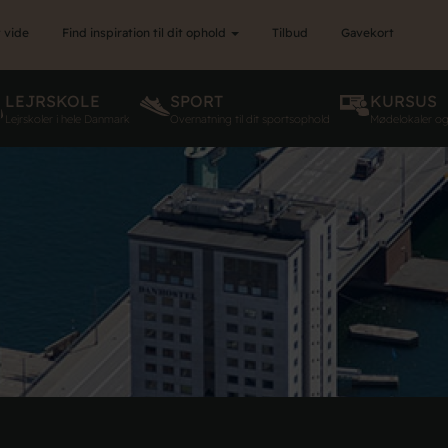
 vide
Find inspiration til dit ophold
Tilbud
Gavekort
LEJRSKOLE
SPORT
KURSUS
Lejrskoler i hele Danmark
Overnatning til dit sportsophold
Mødelokaler o