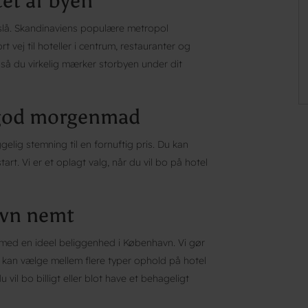
et af byen
 slå. Skandinaviens populære metropol
t vej til hoteller i centrum, restauranter og
, så du virkelig mærker storbyen under dit
 god morgenmad
elig stemning til en fornuftig pris. Du kan
t. Vi er et oplagt valg, når du vil bo på hotel
avn nemt
r med en ideel beliggenhed i København. Vi gør
u kan vælge mellem flere typer ophold på hotel
 vil bo billigt eller blot have et behageligt