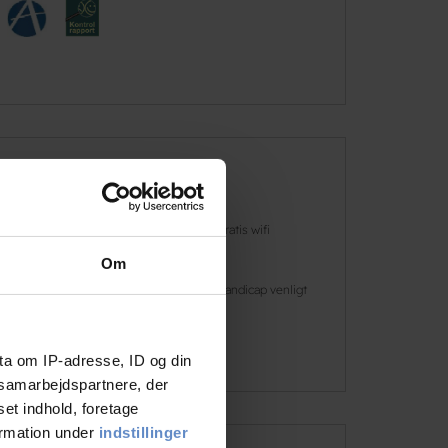
Faciliteter
Hunde er
Gratis wifi
velkomne
Om
Café
Handicap venligt
Læs mere
ta om IP-adresse, ID og din
s samarbejdspartnere, der
set indhold, foretage
ormation under
indstillinger