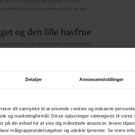
n år 2005 og elsker at indrette sit hostel
erhjemmet er blandt andet kendt for sin bar,
get og den lille havfrue
naboer som Tivoli, Glyptoteket, Christiansborg
at springe på bus, tog eller metro og opleve
perimentarium, Den Blå Planet, Nyhavn og
eje en af vandrehjemmets cykler og udforske
Detaljer
Annonceindstillinger
rygge
sker dit samtykke til at anvende cookies og indsamle personda
istik og marketingformål. Disse oplysninger videregives til vore
på din tur inde i København, så ligger Danhostel
er på din enhed for at vise dig målrettede annoncer, levere tilpas
. Lige på den anden side af Langebro ligger
 lave målgruppeundersøgelser og udvikle tjenester. Se mere inf
tsmål for alle, der elsker kombinationen af