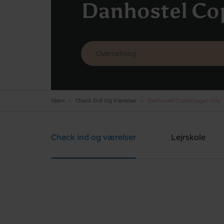
Danhostel Co
Hjem
Check Ind Og Værelser
Danhostel Copenhagen City
Danhostel Copenhagen City
Brug for hjælp? Ring
+45 3311 8585
Check ind og værelser
Lejrskole