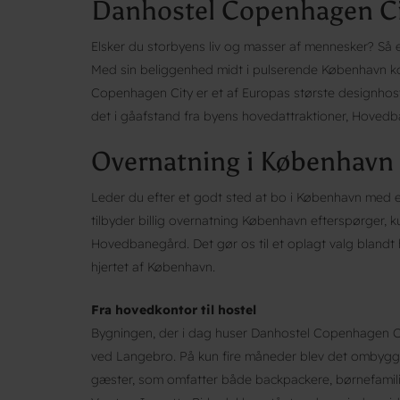
Danhostel Copenhagen Ci
Elsker du storbyens liv og masser af mennesker? Så 
Med sin beliggenhed midt i pulserende København 
Copenhagen City er et af Europas største designhost
det i gåafstand fra byens hovedattraktioner, Hove
Overnatning i København m
Leder du efter et godt sted at bo i København med en 
tilbyder billig overnatning København efterspørger, k
Hovedbanegård. Det gør os til et oplagt valg blandt ho
hjertet af København.
Fra hovedkontor til hostel
Bygningen, der i dag huser Danhostel Copenhagen C
ved Langebro. På kun fire måneder blev det ombygge
gæster, som omfatter både backpackere, børnefamilie