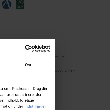
Faciliteter
Hunde er
Gratis wifi
velkomne
Om
Café
Handicap venligt
Læs mere
ta om IP-adresse, ID og din
s samarbejdspartnere, der
set indhold, foretage
ormation under
indstillinger