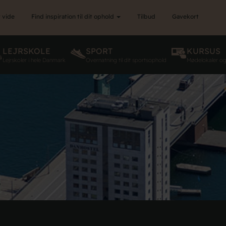
 vide
Find inspiration til dit ophold
Tilbud
Gavekort
LEJRSKOLE
SPORT
KURSUS
Lejrskoler i hele Danmark
Overnatning til dit sportsophold
Mødelokaler o