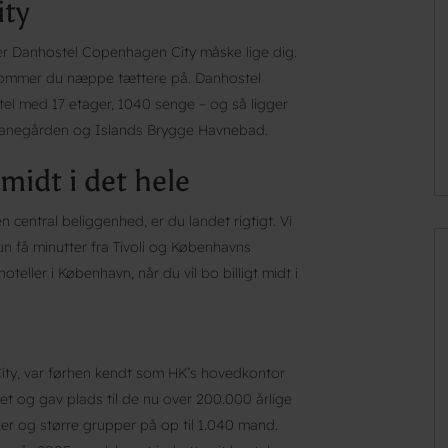
ty
er Danhostel Copenhagen City måske lige dig.
kommer du næppe tættere på. Danhostel
el med 17 etager, 1040 senge – og så ligger
dbanegården og Islands Brygge Havnebad.
idt i det hele
central beliggenhed, er du landet rigtigt. Vi
un få minutter fra Tivoli og Københavns
teller i København, når du vil bo billigt midt i
ity, var førhen kendt som HK’s hovedkontor
t og gav plads til de nu over 200.000 årlige
r og større grupper på op til 1.040 mand.