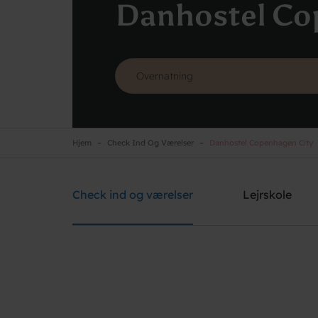
Danhostel Co
Hjem
Check Ind Og Værelser
Danhostel Copenhagen City
Danhostel Copenhagen City
Brug for hjælp? Ring
+45 3311 8585
Check ind og værelser
Lejrskole