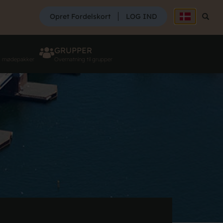
SØG
Opret Fordelskort
LOG IND
Søg
GRUPPER
g mødepakker
Overnatning til grupper