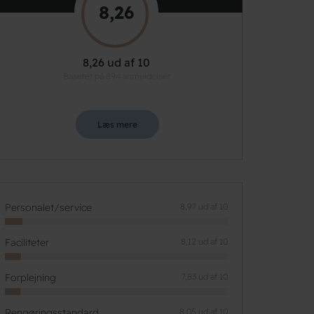
8,26
8,26 ud af 10
Baseret på 894 anmeldelser
Læs mere
Personalet/service
8,97 ud af 10
Faciliteter
8,12 ud af 10
Forplejning
7,83 ud af 10
Rengøringsstandard
8,05 ud af 10