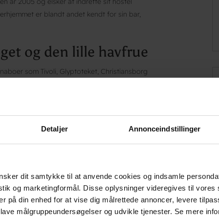
n år 2005 og elsker at indrette sit hostel
erhjemmet er blandt andet kendt for sin bar,
get og den lille havfrue
naboer som Tivoli, Glyptoteket, Christiansborg
at springe på bus, tog eller metro og opleve
perimentarium, Den Blå Planet, Nyhavn og
eje en af vandrehjemmets cykler og udforske
Detaljer
Annonceindstillinger
rygge
sker dit samtykke til at anvende cookies og indsamle personda
istik og marketingformål. Disse oplysninger videregives til vore
på din tur inde i København, så ligger Danhostel
er på din enhed for at vise dig målrettede annoncer, levere tilpas
. Lige på den anden side af Langebro ligger
 lave målgruppeundersøgelser og udvikle tjenester. Se mere inf
tsmål for alle, der elsker kombinationen af