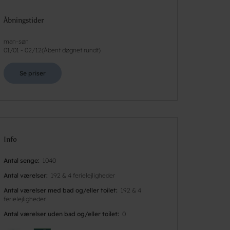
Åbningstider
man-søn
01/01
-
02/12
(
Åbent døgnet rundt
)
Se priser
Info
Antal senge
1040
Antal værelser
192 & 4 ferielejligheder
Antal værelser med bad og/eller toilet
192 & 4
ferielejligheder
Antal værelser uden bad og/eller toilet
0