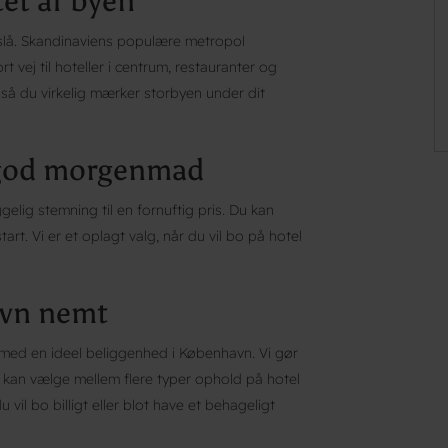
et af byen
 slå. Skandinaviens populære metropol
t vej til hoteller i centrum, restauranter og
, så du virkelig mærker storbyen under dit
 god morgenmad
elig stemning til en fornuftig pris. Du kan
t. Vi er et oplagt valg, når du vil bo på hotel
avn nemt
r med en ideel beliggenhed i København. Vi gør
u kan vælge mellem flere typer ophold på hotel
 vil bo billigt eller blot have et behageligt