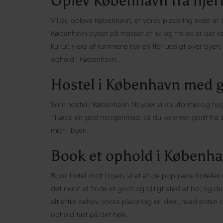
Oplev København fra hjert
Vil du opleve København, er vores placering svær at
København byder på masser af liv, og fra os er der kor
kultur. Flere af rummene har en flot udsigt over byen
ophold i København.
Hostel i København med
Som hostel i København tilbyder vi en uformel og hygg
tilkøbe en god morgenmad, så du kommer godt fra star
midt i byen.
Book et ophold i Københ
Book hotel midt i byen, vi et af de populære hotelle
det nemt at finde et godt og billigt sted at bo, og d
alt efter behov. Vores placering er ideel, hvad enten du
ophold tæt på det hele.