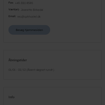
Fax
+45 3311 8585
Vært(er)
Jeanette Birkedal
Email
rec@cphhostel.dk
Besøg hjemmesiden
Åbningstider
01/01 - 02/12 (Åbent døgnet rundt )
Info