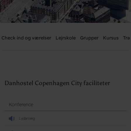
Danhostel Copenhagen City
Check ind og værelser
Lejrskole
Grupper
Kursus
Træ
Brug for hjælp? Ring
+45 3311 8585
Søg
Danhostel Copenhagen City faciliteter
Konference
Lydanlæg