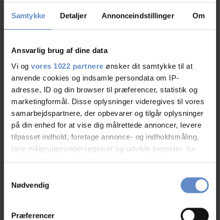
Børnevenligt/familievenligt
Samtykke
Detaljer
Annonceindstillinger
Om
Café
Ansvarlig brug af dine data
Elevator
Vi og
vores 1022 partnere
ønsker dit samtykke til at
anvende cookies og indsamle persondata om IP-
Gæstekøkken
adresse, ID og din browser til præferencer, statistik og
marketingformål. Disse oplysninger videregives til vores
Handicap venligt
samarbejdspartnere, der opbevarer og tilgår oplysninger
på din enhed for at vise dig målrettede annoncer, levere
Indendørs legeområde
tilpasset indhold, foretage annonce- og indholdsmåling,
lave målgruppeundersøgelser og udvikle tjenester. Se
Kursuslokaler
mere information under
indstillinger
og i vores
persondatapolitik. Du kan altid trække dit samtykke
Samtykkevalg
Tv-stue
tilbage eller ændre indstillinger fra vores
Nødvendig
"Cookiedeklaration", eller ved at trykke på "Privacy
trigger" ikonet.
Vaskeri
Præferencer