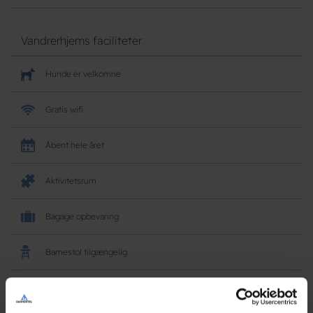
Vandrerhjems faciliteter
Hunde er velkomne
Gratis wifi
Åbent hele året
Aktivitetsrum
Bagage opbevaring
Barnestol tilgængelig
Butik/kiosk