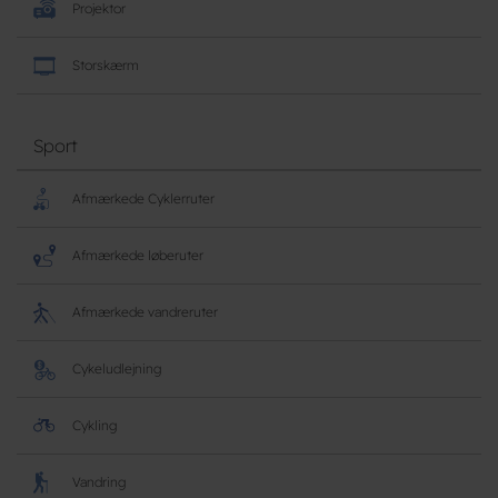
Projektor
Storskærm
Sport
Afmærkede Cyklerruter
Afmærkede løberuter
Afmærkede vandreruter
Cykeludlejning
Cykling
Vandring