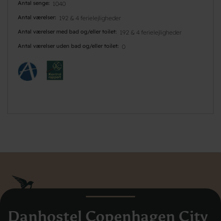
Antal senge
1040
Antal værelser
192 & 4 ferielejligheder
Antal værelser med bad og/eller toilet
192 & 4 ferielejligheder
Antal værelser uden bad og/eller toilet
0
Danhostel Copenhagen City
Danhostel Danmarks Vandrerhjem