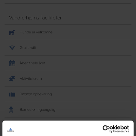
Vandrerhjems faciliteter
Hunde er velkomne
Gratis wifi
Åbent hele året
Aktivitetsrum
Bagage opbevaring
Barnestol tilgængelig
Butik/kiosk