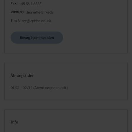
Fax
+45 3311 8585
Vært(er)
Jeanette Birkedal
Email
rec@cphhostel.dk
Besøg hjemmesiden
Åbningstider
01/01 - 02/12 (Åbent døgnet rundt )
Info