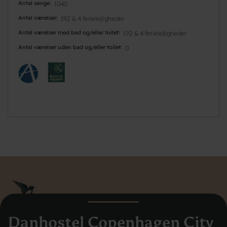
Antal senge
1040
Antal værelser
192 & 4 ferielejligheder
Antal værelser med bad og/eller toilet
192 & 4 ferielejligheder
Antal værelser uden bad og/eller toilet
0
Danhostel Copenhagen City
Danhostel Danmarks Vandrerhjem