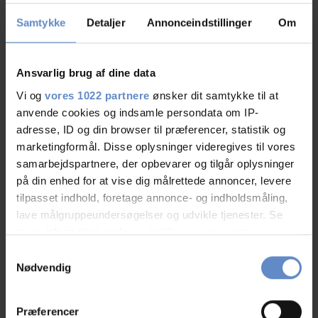
Børnevenligt/familievenligt
Samtykke
Detaljer
Annonceindstillinger
Om
Café
Ansvarlig brug af dine data
Elevator
Vi og
vores 1022 partnere
ønsker dit samtykke til at
anvende cookies og indsamle persondata om IP-
Gæstekøkken
adresse, ID og din browser til præferencer, statistik og
marketingformål. Disse oplysninger videregives til vores
Handicap venligt
samarbejdspartnere, der opbevarer og tilgår oplysninger
på din enhed for at vise dig målrettede annoncer, levere
Indendørs legeområde
tilpasset indhold, foretage annonce- og indholdsmåling,
lave målgruppeundersøgelser og udvikle tjenester. Se
Kursuslokaler
mere information under
indstillinger
og i vores
persondatapolitik. Du kan altid trække dit samtykke
Samtykkevalg
Tv-stue
tilbage eller ændre indstillinger fra vores
Nødvendig
"Cookiedeklaration", eller ved at trykke på "Privacy
trigger" ikonet.
Vaskeri
Præferencer