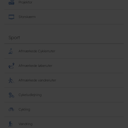
Projektor
Storskærm
Sport
Afmærkede Cyklerruter
Afmærkede løberuter
Afmærkede vandreruter
Cykeludlejning
Cykling
Vandring