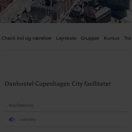
Danhostel Copenhagen City
Check ind og værelser
Lejrskole
Grupper
Kursus
Træ
Brug for hjælp? Ring
+45 3311 8585
Søg
Danhostel Copenhagen City faciliteter
Konference
Lydanlæg