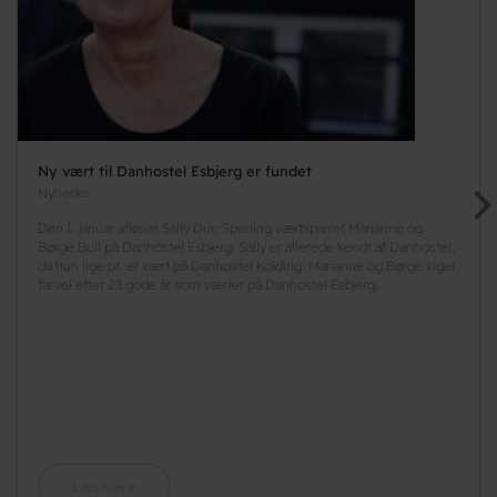
Ny vært til Danhostel Esbjerg er fundet
Nyheder
Den 1. januar afløser Sally Due Sperling værtsparret Marianne og
Børge Bull på Danhostel Esbjerg. Sally er allerede kendt af Danhostel,
da hun lige pt. er vært på Danhostel Kolding. Marianne og Børge siger
farvel efter 23 gode år som værter på Danhostel Esbjerg.
Læs mere