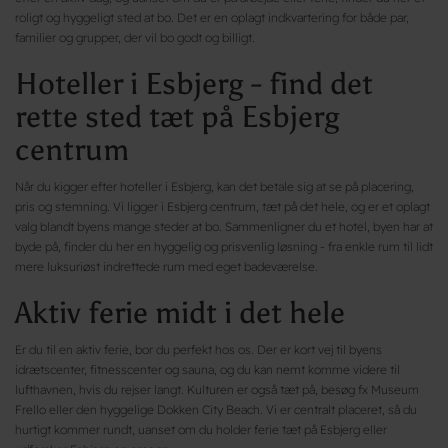
roligt og hyggeligt sted at bo. Det er en oplagt indkvartering for både par,
familier og grupper, der vil bo godt og billigt.
Hoteller i Esbjerg - find det
rette sted tæt på Esbjerg
centrum
Når du kigger efter hoteller i Esbjerg, kan det betale sig at se på placering,
pris og stemning. Vi ligger i Esbjerg centrum, tæt på det hele, og er et oplagt
valg blandt byens mange steder at bo. Sammenligner du et hotel, byen har at
byde på, finder du her en hyggelig og prisvenlig løsning - fra enkle rum til lidt
mere luksuriøst indrettede rum med eget badeværelse.
Aktiv ferie midt i det hele
Er du til en aktiv ferie, bor du perfekt hos os. Der er kort vej til byens
idrætscenter, fitnesscenter og sauna, og du kan nemt komme videre til
lufthavnen, hvis du rejser langt. Kulturen er også tæt på, besøg fx Museum
Frello eller den hyggelige Dokken City Beach. Vi er centralt placeret, så du
hurtigt kommer rundt, uanset om du holder ferie tæt på Esbjerg eller