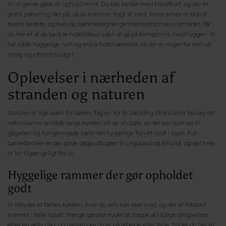
Vi vil gerne gøre dit ophold nemt. Du kan betale med kreditkort, og der er
gratis parkering tæt på, så du kommer trygt af sted. Vores priser er blandt
byens bedste, og hvis du sammenligner gennemsnitsprisen i området, får
du her et af de bedste hoteltilbud uden at gå på kompromis med hyggen. Vi
har både hyggelige rum og enkle hotelværelser, så der er noget for enhver
smag og ethvert budget.
Oplevelser i nærheden af
stranden og naturen
Naturen er lige uden for døren. Tag en tur til Sædding Strand eller besøg det
naturskønne område langs kysten. Vil du shoppe, er der kun kort vej til
gågaden og Kongensgade samt det hyggelige Torvet midt i byen. For
børnefamilier er der gode dagsudflugter til Legoland og Billund, og det hele
er let tilgængeligt fra os.
Hyggelige rammer der gør opholdet
godt
Vi tilbyder et fælles køkken, hvor du selv kan lave mad, og der er trådløst
internet i hele huset. Mange gæster nyder at slappe af i rolige omgivelser
efter en aktiv dag, og uanset om du er på arbejde eller ferie, finder du her et