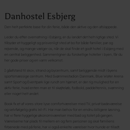
Danhostel Esbjerg
Den helt perfekte base for din ferie, både den aktive og den afslappede.
Leder du efter overnatning i Esbjerg, er du landet det helt rigtige sted. Vi
tilbyder et hyggeligt og prisvenligt sted at bo for både familier, par og
rejsende, og mange vælger os, når de skal finde et godt hotel i Esbjerg med
en central beliggenhed. Sammenligner du forskellige hoteller i byen, får du
her gode priser og en varm velkomst.
I gåafstand til skov, strand og bycentrum, samt beliggende midt i byens
sportsmæssige centrum. Med Svømmestadion Danmark, Blue Water Arena
samt Sport og Eventpark lige rundt om hjørnet, er der rig mulighed for en
aktiv ferie, hvad enten man er til skøjteløb, fodbold, paddeltennis, svømning
eller noget helt andet.
Book fx et af vores store lyse comfortværelser med TV, privat badeværelse
og selvfølgelig gratis Wi-Fi. Har man behov for en endnu billigere løsning,
har vi flere hyggelige økonomiværelser med bad og toilet på gangen.
Værelserne har plads til mellem en og fem personer og skal familiens
firbenede med på ferie, har vi også enkelte værelser hvor hunde er tilladt.