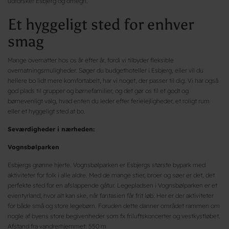
udforsker Esbjerg og omegn.
Et hyggeligt sted for enhver
smag
Mange overnatter hos os år efter år, fordi vi tilbyder fleksible
overnatningsmuligheder. Søger du budgethoteller i Esbjerg, eller vil du
hellere bo lidt mere komfortabelt, har vi noget, der passer til dig. Vi har også
god plads til grupper og børnefamilier, og det gør os til et godt og
børnevenligt valg, hvad enten du leder efter ferielejligheder, et roligt rum
eller et hyggeligt sted at bo.
Seværdigheder i nærheden:
Vognsbølparken
Esbjergs grønne hjerte. Vognsbølparken er Esbjergs største bypark med
aktiviteter for folk i alle aldre. Med de mange stier, broer og søer er det, det
perfekte sted for en afslappende gåtur. Legepladsen i Vognsbølparken er et
eventyrland, hvor alt kan ske, når fantasien får frit løb. Her er der aktiviteter
for både små og store legebørn. Foruden dette danner området rammen om
nogle af byens store begivenheder som fx friluftskoncerter og vestkystløbet.
Afstand fra vandrerhjemmet: 550 m