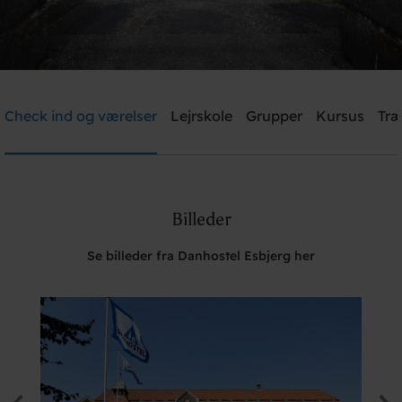
Danhostel Esbjerg
Check ind og værelser
Lejrskole
Grupper
Kursus
Træ
Brug for hjælp? Ring
+45 7512 4258
Billeder
Søg
Se billeder fra Danhostel Esbjerg her