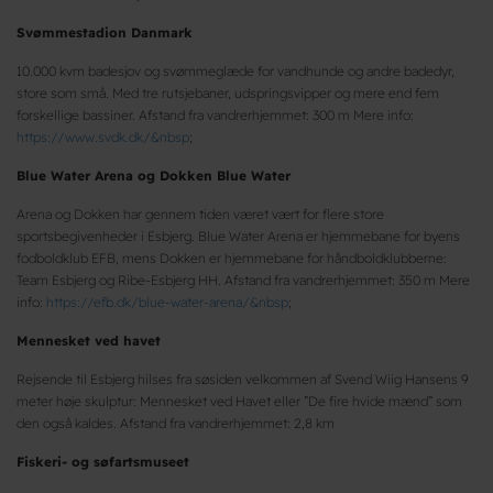
Svømmestadion Danmark
10.000 kvm badesjov og svømmeglæde for vandhunde og andre badedyr,
store som små. Med tre rutsjebaner, udspringsvipper og mere end fem
forskellige bassiner. Afstand fra vandrerhjemmet: 300 m Mere info:
https://www.svdk.dk/&nbsp
;
Blue Water Arena og Dokken Blue Water
Arena og Dokken har gennem tiden været vært for flere store
sportsbegivenheder i Esbjerg. Blue Water Arena er hjemmebane for byens
fodboldklub EFB, mens Dokken er hjemmebane for håndboldklubberne:
Team Esbjerg og Ribe-Esbjerg HH. Afstand fra vandrerhjemmet: 350 m Mere
info:
https://efb.dk/blue-water-arena/&nbsp
;
Mennesket ved havet
Rejsende til Esbjerg hilses fra søsiden velkommen af Svend Wiig Hansens 9
meter høje skulptur: Mennesket ved Havet eller ”De fire hvide mænd” som
den også kaldes. Afstand fra vandrerhjemmet: 2,8 km
Fiskeri- og søfartsmuseet