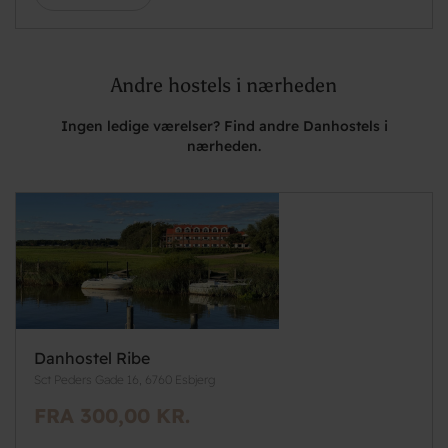
Andre hostels i nærheden
Ingen ledige værelser? Find andre Danhostels i
nærheden.
Danhostel Ribe
Sct Peders Gade 16, 6760 Esbjerg
FRA 300,00 KR.