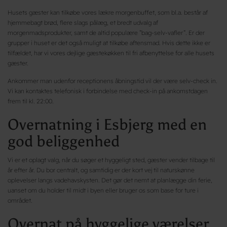
Husets gæster kan tilkøbe vores lækre morgenbuffet, som bl.a. består af
hjemmebagt brød, flere slags pålæg, et bredt udvalg af
morgenmadsprodukter, samt de altid populære ”bag-selv-vafler”. Er der
grupper i huset er det også muligt at tilkøbe aftensmad. Hvis dette ikke er
tilfældet, har vi vores dejlige gæstekøkken til fri afbenyttelse for alle husets
gæster.
Ankommer man udenfor receptionens åbningstid vil der være selv-check in.
Vi kan kontaktes telefonisk i forbindelse med check-in på ankomstdagen
frem til kl. 22:00.
Overnatning i Esbjerg med en
god beliggenhed
Vi er et oplagt valg, når du søger et hyggeligt sted, gæster vender tilbage til
år efter år. Du bor centralt, og samtidig er der kort vej til naturskønne
oplevelser langs vadehavskysten. Det gør det nemt at planlægge din ferie,
uanset om du holder til midt i byen eller bruger os som base for ture i
området.
Overnat på hyggelige værelser