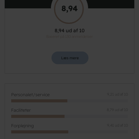
8,94
8,94 ud af 10
Baseret på 130 anmeldelser
Læs mere
Personalet/service
9,21 ud af 10
Faciliteter
8,79 ud af 10
Forplejning
9,41 ud af 10