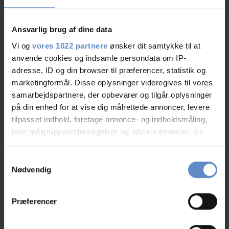
03.Aug.2026
9,50 ud af 10
Ansvarlig brug af dine data
Back rooms are more silent from traffic...
Vi og
vores 1022 partnere
ønsker dit samtykke til at
anvende cookies og indsamle persondata om IP-
adresse, ID og din browser til præferencer, statistik og
marketingformål. Disse oplysninger videregives til vores
samarbejdspartnere, der opbevarer og tilgår oplysninger
Elise
Familie med børn, DK
på din enhed for at vise dig målrettede annoncer, levere
tilpasset indhold, foretage annonce- og indholdsmåling,
lave målgruppeundersøgelser og udvikle tjenester. Se
02.Aug.2026
10,00 ud af 10
mere information under
indstillinger
og i vores
persondatapolitik. Du kan altid trække dit samtykke
Samtykkevalg
Alt godt, vi var familie mor og datter voksne så rejse
tilbage eller ændre indstillinger fra vores
Nødvendig
uden børn. Fine comfort værelse. Eneste ting vi
"Cookiedeklaration", eller ved at trykke på "Privacy
trigger" ikonet.
savnede var, at værelser kaldes handicapvenligt men
Præferencer
det er ikke et eneste greb derude sat ved toilettet på
Hvis du tillader det, vil vi også gerne:
væggen man kan holde i, og ingen støttede i siden man