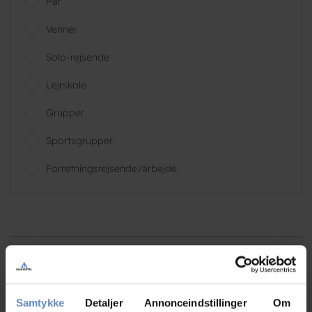
Par
Venner
Solo-rejsende
Lejrskole
Grupper
Sportsgrupper
Forretningsrejsende/arbejde
Kohli
Forretningsrejsende/arbejde, GB
Samtykke
Detaljer
Annonceindstillinger
Om