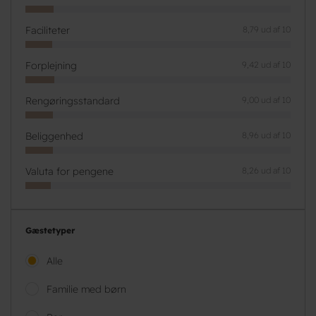
Faciliteter
8,79 ud af 10
Forplejning
9,42 ud af 10
Rengøringsstandard
9,00 ud af 10
Beliggenhed
8,96 ud af 10
Valuta for pengene
8,26 ud af 10
Gæstetyper
Alle
Familie med børn