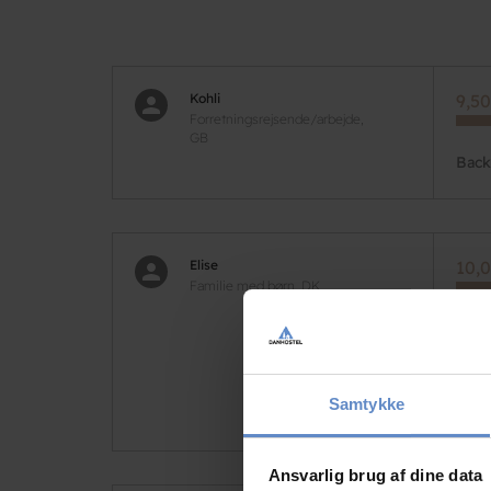
Kohli
9,50
Forretningsrejsende/arbejde,
GB
Back
Elise
10,0
Familie med børn, DK
Alt 
være
inge
Samtykke
gøre
Ansvarlig brug af dine data