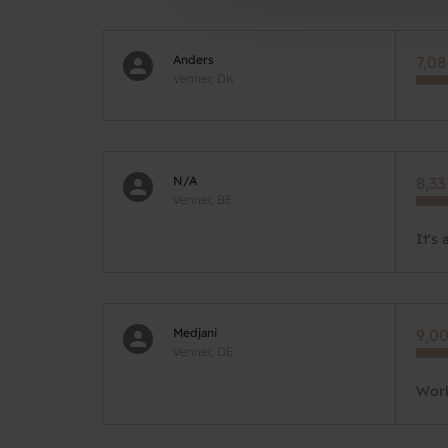
Anders
7,08
Venner, DK
N/A
8,33
Venner, BE
It's
Medjani
9,00
Venner, DE
Work