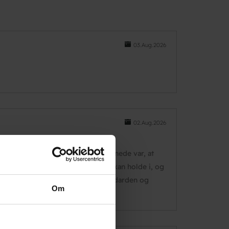
03.Aug.2026
02.Aug.2026
omfort værelse. Eneste ting vi savnede var, at
sat ved toilettet på væggen man kan holde i, og
ne havde dette ville det højne standarden og
Om