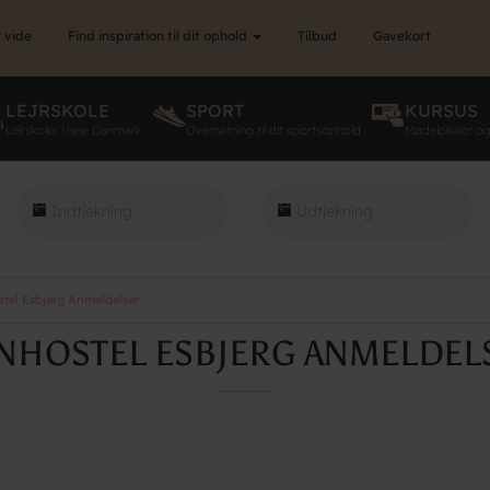
 vide
Find inspiration til dit ophold
Tilbud
Gavekort
LEJRSKOLE
SPORT
KURSUS
Lejrskoler i hele Danmark
Overnatning til dit sportsophold
Mødelokaler o
tel Esbjerg Anmeldelser
NHOSTEL ESBJERG ANMELDEL