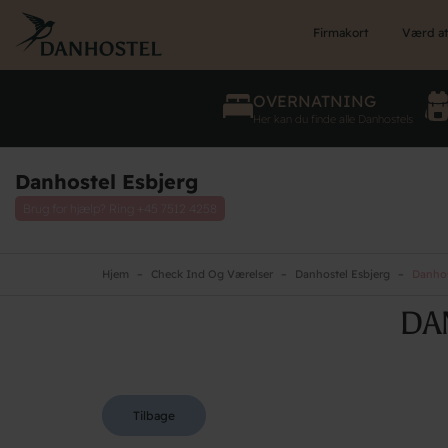
Skip
to
Firmakort
Værd at
main
content
OVERNATNING
Her kan du finde alle Danhostels
Danhostel Esbjerg
Brug for hjælp? Ring
+45 7512 4258
Hjem
Check Ind Og Værelser
Danhostel Esbjerg
Danhos
DA
Tilbage