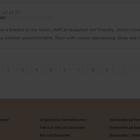
 ud af 10
 on a blanket in my room, staff at reception not friendly, doors clos
ow, blanket uncomfortable, floor with rooms depressing. Okay was t
rrent
Side
2
Side
3
Side
4
Side
5
Side
6
Side
7
Side
8
Side
9
…
Næs
›
ge
side
landet
Organisation (hovedkontor)
Danhostels på Fy
Værd at vide om Danhostel
Danhostels på Sjæ
Bliv nyt Danhostel
Danhostels i Jylla