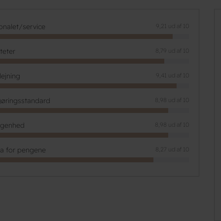
onalet/service
9,21 ud af 10
iteter
8,79 ud af 10
lejning
9,41 ud af 10
øringsstandard
8,98 ud af 10
ggenhed
8,98 ud af 10
ta for pengene
8,27 ud af 10