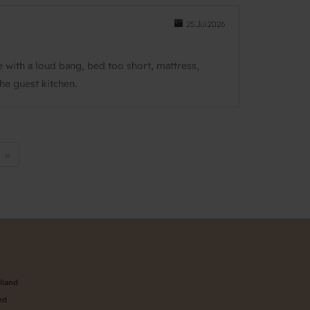
25.Jul.2026
e with a loud bang, bed too short, mattress,
he guest kitchen.
te
Sidste
»
side
n
lland
nd