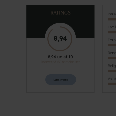
RATINGS
Pers
Facil
8,94
Forp
Reng
8,94 ud af 10
Baseret på 130 anmeldelser
Beli
Valu
Læs mere