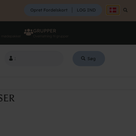
SØG
Opret Fordelskort
LOG IND
Søg
GRUPPER
g mødepakker
Overnatning til grupper
Søg
SER