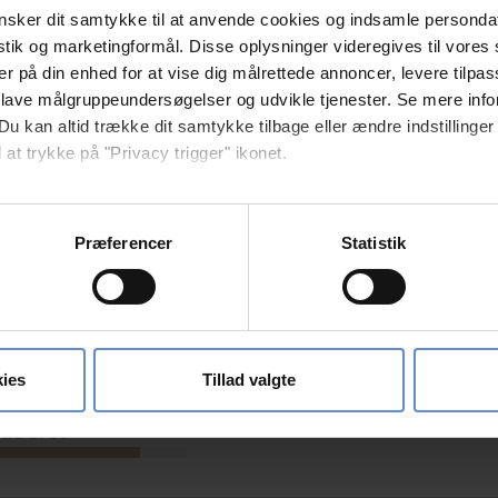
sker dit samtykke til at anvende cookies og indsamle personda
0 ud af 10
istik og marketingformål. Disse oplysninger videregives til vore
er på din enhed for at vise dig målrettede annoncer, levere tilpas
 lave målgruppeundersøgelser og udvikle tjenester. Se mere inf
Du kan altid trække dit samtykke tilbage eller ændre indstillinger
 at trykke på "Privacy trigger" ikonet.
0 ud af 10
så gerne:
sninger om din placering, der kan være nøjagtig inden for få me
Præferencer
Statistik
 baseret på en scanning af dens unikke karakteristika (fingerprin
ebsitet.
 ud af 10
se vores indhold og annoncer, til at vise dig funktioner til sociale
oplysninger om din brug af vores hjemmeside med vores partnere i
ies
Tillad valgte
ysepartnere. Vores partnere kan kombinere disse data med andr
et fra din brug af deres tjenester.
 ud af 10