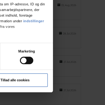
ta om IP-adresse, ID og din
01.Aug.2026
s samarbejdspartnere, der
set indhold, foretage
ormation under
indstillinger
 fra vores
28.Jul.2026
ter
Marketing
ting)
27.Jul.2026
 medier og til at analysere
nden for sociale medier,
Tillad alle cookies
e oplysninger, du har givet
27.Jul.2026