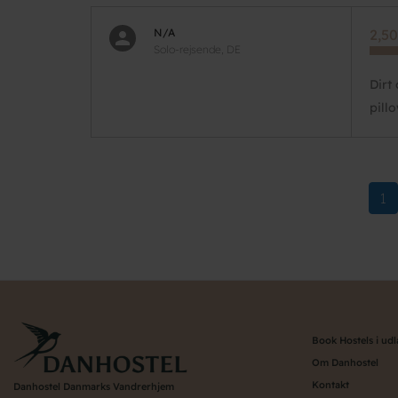
N/A
2,50
Solo-rejsende, DE
Dirt
pill
Pagination
Cu
1
pa
Book Hostels i ud
Om Danhostel
Kontakt
Danhostel Danmarks Vandrerhjem