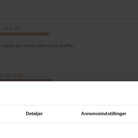
 ud af 10
 rooms are more silent from traffic...
0 ud af 10
godt, vi var familie mor og datter voksne så rejse uden børn. Fine c
lser kaldes handicapvenligt men det er ikke et eneste greb derude 
n støttede i siden man kan køre ned. Hvis bare nogle få af toiletter
Detaljer
Annonceindstillinger
 det ældrevenlige samt handicapvenligt.