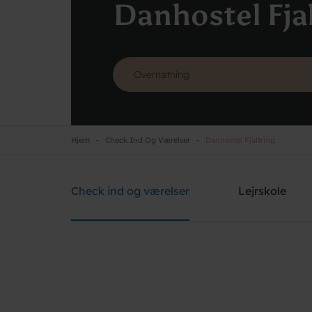
Danhostel Fja
Hjem
Check Ind Og Værelser
Danhostel Fjaltring
Danhostel Fjaltring
Brug for hjælp? Ring
+45 9788 7700
Check ind og værelser
Lejrskole