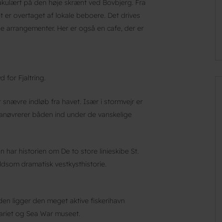
akulært på den høje skrænt ved Bovbjerg. Fra
t er overtaget af lokale beboere. Det drives
de arrangementer. Her er også en cafe, der er
d for Fjaltring.
 snævre indløb fra havet. Især i stormvejr er
manøvrerer båden ind under de vanskelige
har historien om De to store linieskibe St.
dsom dramatisk vestkysthistorie.
en ligger den meget aktive fiskerihavn
ariet og Sea War museet.