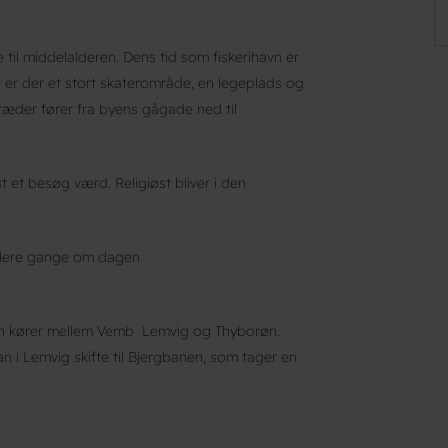
e til middelalderen. Dens tid som fiskerihavn er
n er der et stort skaterområde, en legeplads og
træder fører fra byens gågade ned til
t et besøg værd. Religiøst bliver i den
g flere gange om dagen
n kører mellem Vemb Lemvig og Thyborøn.
n i Lemvig skifte til Bjergbanen, som tager en