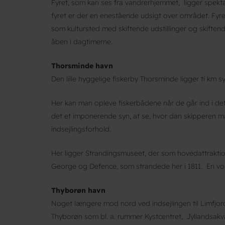
Fyret, som kan ses fra vandrerhjemmet, ligger spekt
fyret er der en enestående udsigt over området. Fyre
som kultursted med skiftende udstillinger og skiften
åben i dagtimerne.
Thorsminde havn
Den lille hyggelige fiskerby Thorsminde ligger ti km sy
Her kan man opleve fiskerbådene når de går ind i det
det et imponerende syn, at se, hvor dan skipperen 
indsejlingsforhold.
Her ligger Strandingsmuseet, der som hovedattraktion 
George og Defence, som strandede her i 1811. En vol
Thyborøn havn
Noget længere mod nord ved indsejlingen til Limfjord
Thyborøn som bl. a. rummer Kystcentret, Jyllandsakv