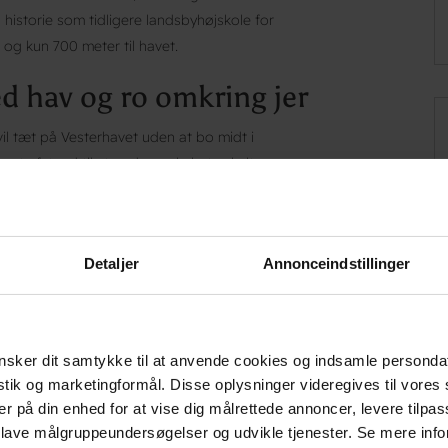
n historie som tidligere landsbyhøjskole for
- og kun 700 meter til havet.
ed hav og ro omkring jer
 vil tæt på Vesterhavet uden at bo midt i
rt afstand til stranden, cykelruter, kultur og
stel Fjaltring passer godt til både familier, par,
frisk luft, udflugter og stille aftener i rolige
, Thorsminde eller Lemvig kan I vende tilbage til
Detaljer
Annonceindstillinger
 stemning, der gør Fjaltring til noget helt for
sker dit samtykke til at anvende cookies og indsamle personda
istik og marketingformål. Disse oplysninger videregives til vore
er på din enhed for at vise dig målrettede annoncer, levere tilpas
 lave målgruppeundersøgelser og udvikle tjenester. Se mere inf