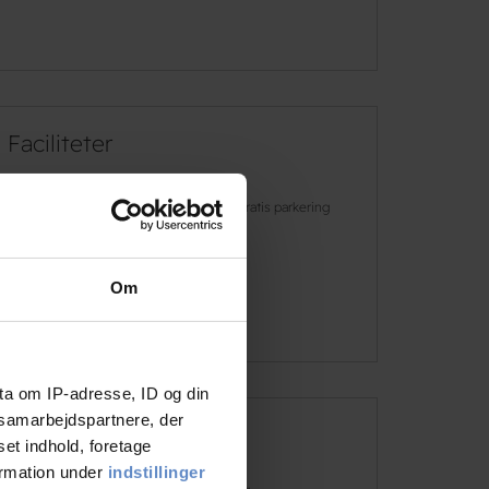
Faciliteter
Gratis wifi
Gratis parkering
Handicap venligt
Om
Læs mere
ta om IP-adresse, ID og din
s samarbejdspartnere, der
Adresse og kontaktinformation
set indhold, foretage
ormation under
indstillinger