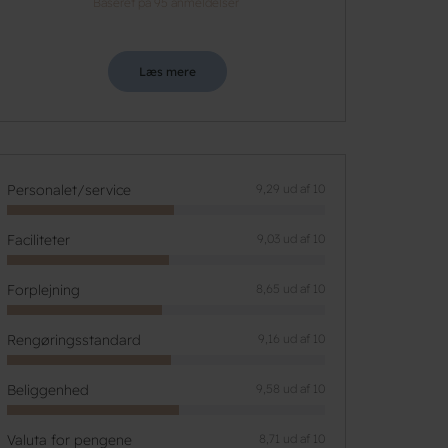
Baseret på 95 anmeldelser
Læs mere
Personalet/service
9,29 ud af 10
Faciliteter
9,03 ud af 10
Forplejning
8,65 ud af 10
Rengøringsstandard
9,16 ud af 10
Beliggenhed
9,58 ud af 10
Valuta for pengene
8,71 ud af 10