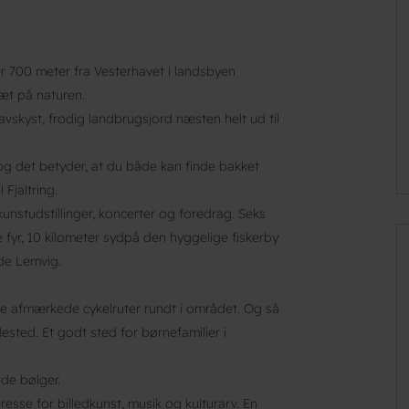
 700 meter fra Vesterhavet i landsbyen
tæt på naturen.
vskyst, frodig landbrugsjord næsten helt ud til
, og det betyder, at du både kan finde bakket
Fjaltring.
 kunstudstillinger, koncerter og foredrag. Seks
 fyr, 10 kilometer sydpå den hyggelige fiskerby
de Lemvig.
lere afmærkede cykelruter rundt i området. Og så
sted. Et godt sted for børnefamilier i
de bølger.
resse for billedkunst, musik og kulturarv. En