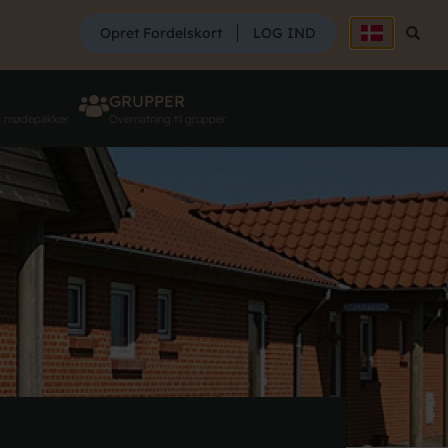
SØG
Opret Fordelskort
LOG IND
Søg
GRUPPER
g mødepakker
Overnatning til grupper