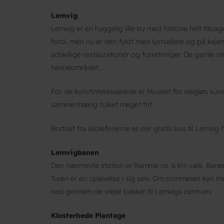
Lemvig
Lemvig er en hyggelig lille by med historie helt tilbag
forbi, men nu er den fyldt med lystsejlere og på kaje
adskillige restaurationer og forretninger. De gamle s
havneområdet.
For de kunstinteresserede er Museet for religiøs kuns
sammenhæng tolket meget frit.
Bortset fra skoleferierne er der gratis bus til Lemvi
Lemvigbanen
Den nærmeste station er Ramme ca. 6 km væk. Bane
Turen er en oplevelse i sig selv. Om sommeren kan ma
ned gennem de stejle bakker til Lemvigs centrum.
Klosterhede Plantage