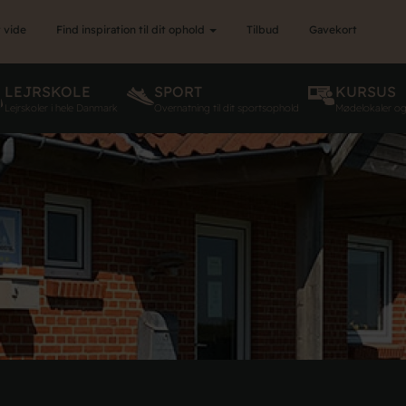
 vide
Find inspiration til dit ophold
Tilbud
Gavekort
LEJRSKOLE
SPORT
KURSUS
Lejrskoler i hele Danmark
Overnatning til dit sportsophold
Mødelokaler o