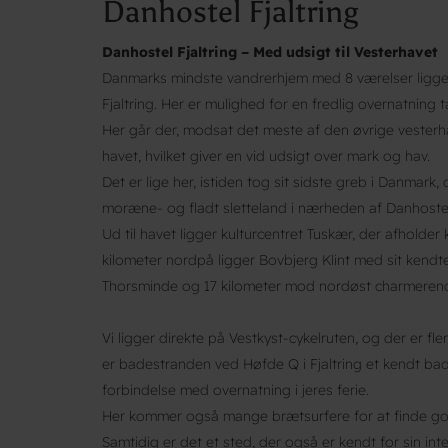
Danhostel Fjaltring
Danhostel Fjaltring – Med udsigt til Vesterhavet
Danmarks mindste vandrerhjem med 8 værelser ligger
Fjaltring. Her er mulighed for en fredlig overnatning 
Her går der, modsat det meste af den øvrige vesterha
havet, hvilket giver en vid udsigt over mark og hav.
Det er lige her, istiden tog sit sidste greb i Danmark
moræne- og fladt sletteland i nærheden af Danhostel 
Ud til havet ligger kulturcentret Tuskær, der afholder
kilometer nordpå ligger Bovbjerg Klint med sit kendte
Thorsminde og 17 kilometer mod nordøst charmeren
Vi ligger direkte på Vestkyst-cykelruten, og der er f
er badestranden ved Høfde Q i Fjaltring et kendt bade
forbindelse med overnatning i jeres ferie.
Her kommer også mange brætsurfere for at finde go
Samtidig er det et sted, der også er kendt for sin inte