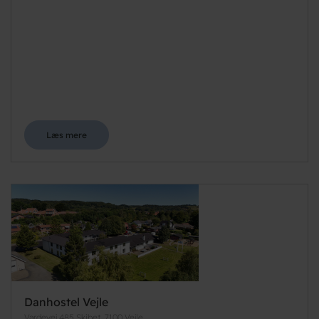
Læs mere
Danhostel Vejle
Vardevej 485 Skibet, 7100 Vejle