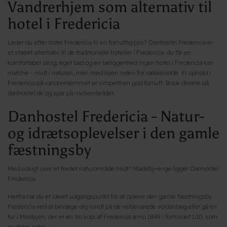
Vandrerhjem som alternativ til
hotel i Fredericia
Leder du efter hotel Fredericia til en fornuftig pris? Danhostel Fredericia er
et stærkt alternativ til de traditionelle hoteller i Fredericia: du får en
komfortabel seng, eget bad og en beliggenhed ingen hotel i Fredericia kan
matche – midt i naturen, men med byen inden for rækkevidde. Et ophold i
Fredericia på vandrerhjemmet er simpelthen god fornuft. Book direkte på
danhostel.dk og spar på mellemleddet.
Danhostel Fredericia - Natur-
og idrætsoplevelser i den gamle
fæstningsby
Med udsigt over et fredet naturområde midt i Madsby-enge ligger Danhostel
Fredericia.
Herfra har du et ideelt udgangspunkt for at opleve den gamle fæstningsby
Fredericia ved at bevæge dig rundt på de velbevarede voldanlæg eller gå en
tur i Minibyen, der er en tro kopi af Fredericia anno 1849 i forholdet 1:10, som
er deres nabo.