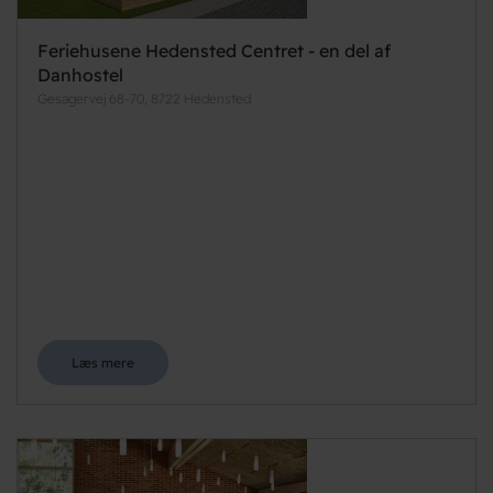
Feriehusene Hedensted Centret - en del af
Danhostel
Gesagervej 68-70, 8722 Hedensted
Læs mere