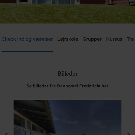
Danhostel Fredericia
Check ind og værelser
Lejrskole
Grupper
Kursus
Træ
Brug for hjælp? Ring
+45 7592 1287
Billeder
Søg
Se billeder fra Danhostel Fredericia her