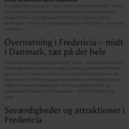
Miniby og Danmarks største idrætscenter
Fra vandrerhjemmet er der frit udsyn ned til ”Den Historiske Miniby”, som er
en tro kopi af Fredericia i 1849 blot præsenteret i en tiendedel størrelse.
Besøg minibyen og fortsæt bagefter turen hen til Danmarks største
idrætscenter. Her finder du subtropisk badeland, motionscenter, wellness og
skydebaner.
Overnatning i Fredericia – midt
i Danmark, tæt på det hele
Fredericia er et naturligt knudepunkt midt i landet – og Danhostel Fredericia
er et oplagt valg for rejsende, der søger prisvenlig overnatning frem for de
dyrere hoteller i Fredericia. Hostellet er handicapvenligt med elevator og
tager imod alt fra familier og grupper til kursister og enkeltrejsende. Der er
rigeligt med parkeringsplads, gratis wifi, adgang til gæstekøkken og
mødelokaler med plads til op til 86 personer – ideelt til konferencer og
kurser.
Seværdigheder og attraktioner i
Fredericia