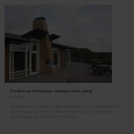
Fredericias fantastiske værelser med udsigt
Nyheder
30 værelser med udsigt og egen udgang mod skov, sø og Danmarks
største legeplads. Det er, hvad man tilbyder på Danmarks måske
bedst beliggende Danhostel i Fredericia.
Læs mere