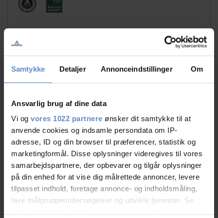
Samtykke
Detaljer
Annonceindstillinger
Om
Faciliteter
Ansvarlig brug af dine data
Gratis wifi
Fitnesscenter
Vi og
vores 1022 partnere
ønsker dit samtykke til at
Fodbold
Fodboldbane
anvende cookies og indsamle persondata om IP-
(kunstgræs)
adresse, ID og din browser til præferencer, statistik og
marketingformål. Disse oplysninger videregives til vores
Gratis parkering
Handicap venligt
samarbejdspartnere, der opbevarer og tilgår oplysninger
Sportshal
Svømmehal
på din enhed for at vise dig målrettede annoncer, levere
tilpasset indhold, foretage annonce- og indholdsmåling,
lave målgruppeundersøgelser og udvikle tjenester. Se
Læs mere
mere information under
indstillinger
og i vores