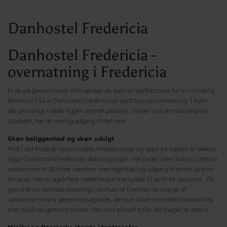
Danhostel Fredericia
Danhostel Fredericia -
overnatning i Fredericia
Er du på gennemrejse, eller ønsker du bare en perfekt base for en minderig
familietur? Så er Danhostel Fredericia et godt bud på overnatning. I byen,
der på mange måder ligger centralt placeret i landet ved det naturskønne
Lillebælt, har du nemlig adgang til det hele.
Skøn beliggenhed og skøn udsigt
Midt i det fredede naturområde, Madsby-enge og oppe på toppen af bakken,
ligger Danhostel Fredericias røde bygninger. Her byder vært Torben Ottesen
velkommen til 30 store værelser med eget bad og udgang til enten sø eller
terrasse. Her er også flere mødelokaler med plads til op til 86 personer. På
grund af sin centrale placering i centrum af Danmark er mange af
vandrerhjemmets gæster besøgende, der kun bliver en enkelt overnatning
eller to på vej gennem landet. Men selv på kort tid er der meget at opleve.