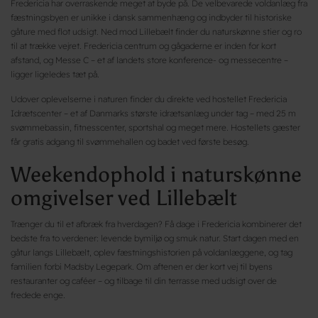
Fredericia har overraskende meget at byde på. De velbevarede voldanlæg fra
fæstningsbyen er unikke i dansk sammenhæng og indbyder til historiske
gåture med flot udsigt. Ned mod Lillebælt finder du naturskønne stier og ro
til at trække vejret. Fredericia centrum og gågaderne er inden for kort
afstand, og Messe C – et af landets store konference- og messecentre –
ligger ligeledes tæt på.
Udover oplevelserne i naturen finder du direkte ved hostellet Fredericia
Idrætscenter – et af Danmarks største idrætsanlæg under tag – med 25 m
svømmebassin, fitnesscenter, sportshal og meget mere. Hostellets gæster
får gratis adgang til svømmehallen og badet ved første besøg.
Weekendophold i naturskønne
omgivelser ved Lillebælt
Trænger du til et afbræk fra hverdagen? Få dage i Fredericia kombinerer det
bedste fra to verdener: levende bymiljø og smuk natur. Start dagen med en
gåtur langs Lillebælt, oplev fæstningshistorien på voldanlæggene, og tag
familien forbi Madsby Legepark. Om aftenen er der kort vej til byens
restauranter og caféer – og tilbage til din terrasse med udsigt over de
fredede enge.