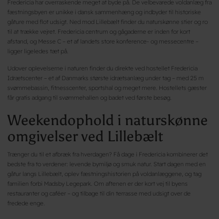
Fredericia har overraskende meget at byde på. De velbevarede voldanlæg fra
fæstningsbyen er unikke i dansk sammenhæng og indbyder til historiske
gåture med flot udsigt. Ned mod Lillebælt finder du naturskønne stier og ro
til at trække vejret. Fredericia centrum og gågaderne er inden for kort
afstand, og Messe C – et af landets store konference- og messecentre –
ligger ligeledes tæt på.
Udover oplevelserne i naturen finder du direkte ved hostellet Fredericia
Idrætscenter – et af Danmarks største idrætsanlæg under tag – med 25 m
svømmebassin, fitnesscenter, sportshal og meget mere. Hostellets gæster
får gratis adgang til svømmehallen og badet ved første besøg.
Weekendophold i naturskønne
omgivelser ved Lillebælt
Trænger du til et afbræk fra hverdagen? Få dage i Fredericia kombinerer det
bedste fra to verdener: levende bymiljø og smuk natur. Start dagen med en
gåtur langs Lillebælt, oplev fæstningshistorien på voldanlæggene, og tag
familien forbi Madsby Legepark. Om aftenen er der kort vej til byens
restauranter og caféer – og tilbage til din terrasse med udsigt over de
fredede enge.