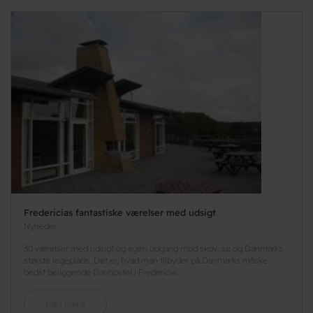
Fredericias fantastiske værelser med udsigt
Nyheder
30 værelser med udsigt og egen udgang mod skov, sø og Danmarks
største legeplads. Det er, hvad man tilbyder på Danmarks måske
bedst beliggende Danhostel i Fredericia.
Læs mere