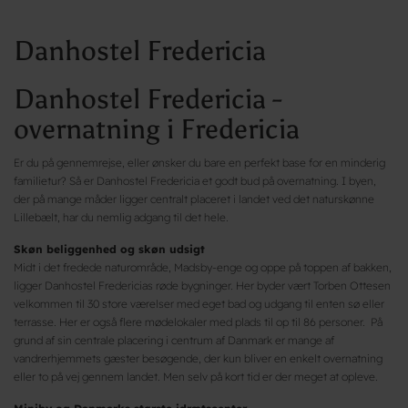
Danhostel Fredericia
Danhostel Fredericia -
overnatning i Fredericia
Er du på gennemrejse, eller ønsker du bare en perfekt base for en minderig
familietur? Så er Danhostel Fredericia et godt bud på overnatning. I byen,
der på mange måder ligger centralt placeret i landet ved det naturskønne
Lillebælt, har du nemlig adgang til det hele.
Skøn beliggenhed og skøn udsigt
Midt i det fredede naturområde, Madsby-enge og oppe på toppen af bakken,
ligger Danhostel Fredericias røde bygninger. Her byder vært Torben Ottesen
velkommen til 30 store værelser med eget bad og udgang til enten sø eller
terrasse. Her er også flere mødelokaler med plads til op til 86 personer. På
grund af sin centrale placering i centrum af Danmark er mange af
vandrerhjemmets gæster besøgende, der kun bliver en enkelt overnatning
eller to på vej gennem landet. Men selv på kort tid er der meget at opleve.