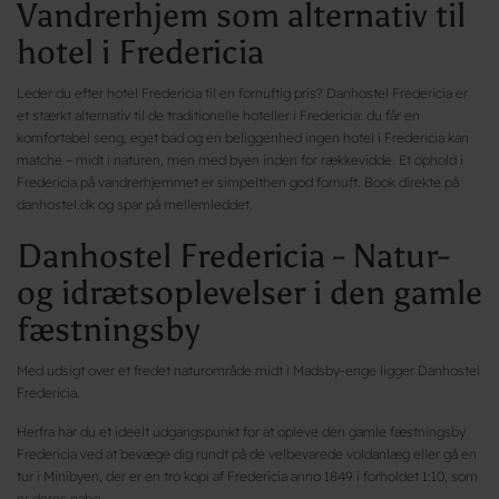
Vandrerhjem som alternativ til
hotel i Fredericia
Leder du efter hotel Fredericia til en fornuftig pris? Danhostel Fredericia er
et stærkt alternativ til de traditionelle hoteller i Fredericia: du får en
komfortabel seng, eget bad og en beliggenhed ingen hotel i Fredericia kan
matche – midt i naturen, men med byen inden for rækkevidde. Et ophold i
Fredericia på vandrerhjemmet er simpelthen god fornuft. Book direkte på
danhostel.dk og spar på mellemleddet.
Danhostel Fredericia - Natur-
og idrætsoplevelser i den gamle
fæstningsby
Med udsigt over et fredet naturområde midt i Madsby-enge ligger Danhostel
Fredericia.
Herfra har du et ideelt udgangspunkt for at opleve den gamle fæstningsby
Fredericia ved at bevæge dig rundt på de velbevarede voldanlæg eller gå en
tur i Minibyen, der er en tro kopi af Fredericia anno 1849 i forholdet 1:10, som
er deres nabo.