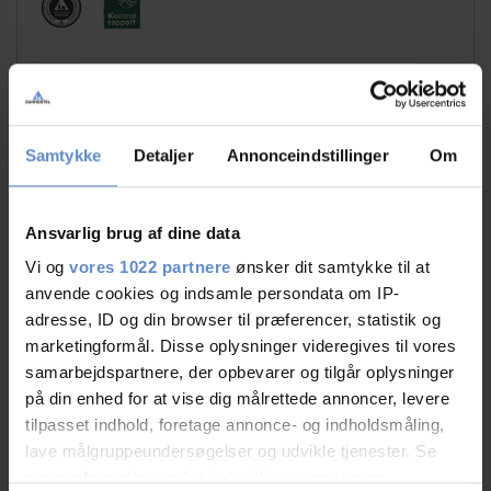
Samtykke
Detaljer
Annonceindstillinger
Om
Faciliteter
Ansvarlig brug af dine data
Gratis wifi
Fitnesscenter
Vi og
vores 1022 partnere
ønsker dit samtykke til at
Fodbold
Fodboldbane
anvende cookies og indsamle persondata om IP-
(kunstgræs)
adresse, ID og din browser til præferencer, statistik og
marketingformål. Disse oplysninger videregives til vores
Gratis parkering
Handicap venligt
samarbejdspartnere, der opbevarer og tilgår oplysninger
Sportshal
Svømmehal
på din enhed for at vise dig målrettede annoncer, levere
tilpasset indhold, foretage annonce- og indholdsmåling,
lave målgruppeundersøgelser og udvikle tjenester. Se
Læs mere
mere information under
indstillinger
og i vores