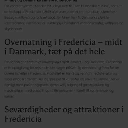
Miniby og Danmarks største idrætscenter
Fra vandrerhjemmet er der frit udsyn ned til ”Den Historiske Miniby”, som er
en tro kopi af Fredericia i 1849 blot præsenteret i en tiendedel størrelse.
Besøg minibyen og fortsæt bagefter turen hen til Danmarks største
idrætscenter. Her finder du subtropisk badeland, motionscenter, wellness og
skydebaner.
Overnatning i Fredericia – midt
i Danmark, tæt på det hele
Fredericia er et naturligt knudepunkt midt i landet – og Danhostel Fredericia
er et oplagt valg for rejsende, der søger prisvenlig overnatning frem for de
dyrere hoteller i Fredericia. Hostellet er handicapvenligt med elevator og
tager imod alt fra familier og grupper til kursister og enkeltrejsende. Der er
rigeligt med parkeringsplads, gratis wifi, adgang til gæstekøkken og
mødelokaler med plads til op til 86 personer – ideelt til konferencer og
kurser.
Seværdigheder og attraktioner i
Fredericia