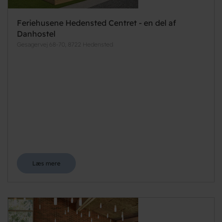
Feriehusene Hedensted Centret - en del af
Danhostel
Gesagervej 68-70, 8722 Hedensted
Læs mere