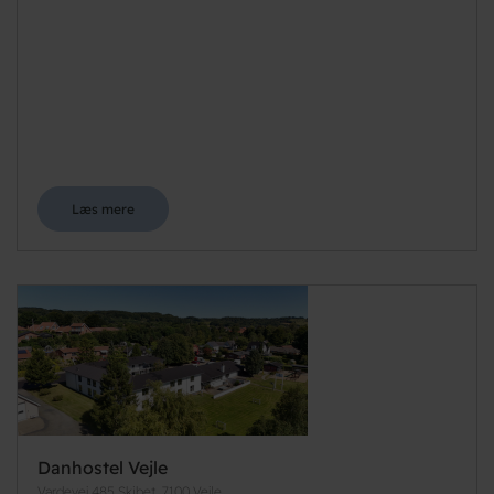
Læs mere
Danhostel Vejle
Vardevej 485 Skibet, 7100 Vejle