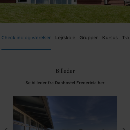
Danhostel Fredericia
Check ind og værelser
Lejrskole
Grupper
Kursus
Træ
Brug for hjælp? Ring
+45 7592 1287
Billeder
Søg
Se billeder fra Danhostel Fredericia her