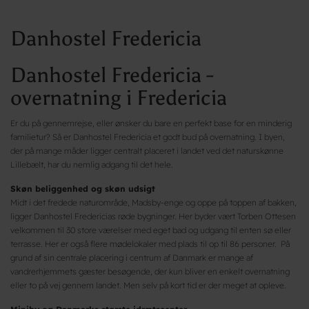
Danhostel Fredericia
Danhostel Fredericia -
overnatning i Fredericia
Er du på gennemrejse, eller ønsker du bare en perfekt base for en minderig
familietur? Så er Danhostel Fredericia et godt bud på overnatning. I byen,
der på mange måder ligger centralt placeret i landet ved det naturskønne
Lillebælt, har du nemlig adgang til det hele.
Skøn beliggenhed og skøn udsigt
Midt i det fredede naturområde, Madsby-enge og oppe på toppen af bakken,
ligger Danhostel Fredericias røde bygninger. Her byder vært Torben Ottesen
velkommen til 30 store værelser med eget bad og udgang til enten sø eller
terrasse. Her er også flere mødelokaler med plads til op til 86 personer. På
grund af sin centrale placering i centrum af Danmark er mange af
vandrerhjemmets gæster besøgende, der kun bliver en enkelt overnatning
eller to på vej gennem landet. Men selv på kort tid er der meget at opleve.