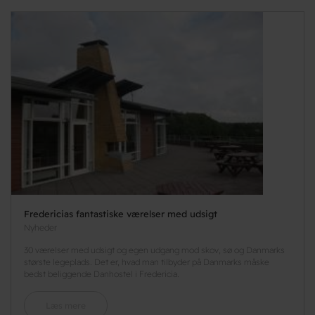
Fredericias fantastiske værelser med udsigt
Nyheder
30 værelser med udsigt og egen udgang mod skov, sø og Danmarks
største legeplads. Det er, hvad man tilbyder på Danmarks måske
bedst beliggende Danhostel i Fredericia.
Læs mere