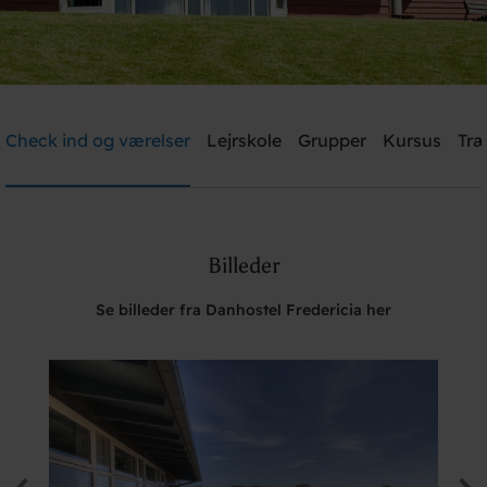
Danhostel Fredericia
Check ind og værelser
Lejrskole
Grupper
Kursus
Træ
Brug for hjælp? Ring
+45 7592 1287
Billeder
Søg
Se billeder fra Danhostel Fredericia her