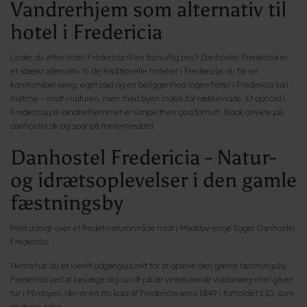
Vandrerhjem som alternativ til
hotel i Fredericia
Leder du efter hotel Fredericia til en fornuftig pris? Danhostel Fredericia er
et stærkt alternativ til de traditionelle hoteller i Fredericia: du får en
komfortabel seng, eget bad og en beliggenhed ingen hotel i Fredericia kan
matche – midt i naturen, men med byen inden for rækkevidde. Et ophold i
Fredericia på vandrerhjemmet er simpelthen god fornuft. Book direkte på
danhostel.dk og spar på mellemleddet.
Danhostel Fredericia - Natur-
og idrætsoplevelser i den gamle
fæstningsby
Med udsigt over et fredet naturområde midt i Madsby-enge ligger Danhostel
Fredericia.
Herfra har du et ideelt udgangspunkt for at opleve den gamle fæstningsby
Fredericia ved at bevæge dig rundt på de velbevarede voldanlæg eller gå en
tur i Minibyen, der er en tro kopi af Fredericia anno 1849 i forholdet 1:10, som
er deres nabo.