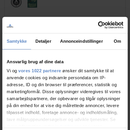
Samtykke
Detaljer
Annonceindstillinger
Om
Faciliteter
Ansvarlig brug af dine data
Gratis wifi
Fitnesscenter
Vi og
vores 1022 partnere
ønsker dit samtykke til at
Fodbold
Fodboldbane
anvende cookies og indsamle persondata om IP-
(kunstgræs)
adresse, ID og din browser til præferencer, statistik og
marketingformål. Disse oplysninger videregives til vores
Gratis parkering
Handicap venligt
samarbejdspartnere, der opbevarer og tilgår oplysninger
Sportshal
Svømmehal
på din enhed for at vise dig målrettede annoncer, levere
tilpasset indhold, foretage annonce- og indholdsmåling,
lave målgruppeundersøgelser og udvikle tjenester. Se
Læs mere
mere information under
indstillinger
og i vores