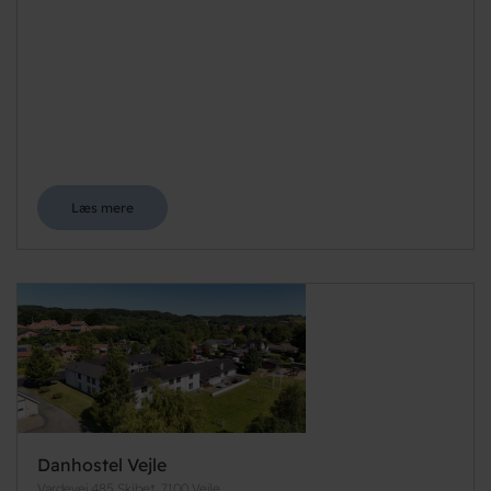
Læs mere
Danhostel Vejle
Vardevej 485 Skibet, 7100 Vejle