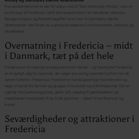
Miniby og Danmarks største idrætscenter
Fra vandrerhjemmet er der frit udsyn ned til ”Den Historiske Miniby”, som er
en tro kopi af Fredericia i 1849 blot præsenteret i en tiendedel størrelse.
Besøg minibyen og fortsæt bagefter turen hen til Danmarks største
idrætscenter. Her finder du subtropisk badeland, motionscenter, wellness og
skydebaner.
Overnatning i Fredericia – midt
i Danmark, tæt på det hele
Fredericia er et naturligt knudepunkt midt i landet – og Danhostel Fredericia
er et oplagt valg for rejsende, der søger prisvenlig overnatning frem for de
dyrere hoteller i Fredericia. Hostellet er handicapvenligt med elevator og
tager imod alt fra familier og grupper til kursister og enkeltrejsende. Der er
rigeligt med parkeringsplads, gratis wifi, adgang til gæstekøkken og
mødelokaler med plads til op til 86 personer – ideelt til konferencer og
kurser.
Seværdigheder og attraktioner i
Fredericia