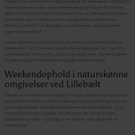
Fredericia har overraskende meget at byde på. De velbevarede voldanlæg fra
fæstningsbyen er unikke i dansk sammenhæng og indbyder til historiske
gåture med flot udsigt. Ned mod Lillebælt finder du naturskønne stier og ro
til at trække vejret. Fredericia centrum og gågaderne er inden for kort
afstand, og Messe C – et af landets store konference- og messecentre –
ligger ligeledes tæt på.
Udover oplevelserne i naturen finder du direkte ved hostellet Fredericia
Idrætscenter – et af Danmarks største idrætsanlæg under tag – med 25 m
svømmebassin, fitnesscenter, sportshal og meget mere. Hostellets gæster
får gratis adgang til svømmehallen og badet ved første besøg.
Weekendophold i naturskønne
omgivelser ved Lillebælt
Trænger du til et afbræk fra hverdagen? Få dage i Fredericia kombinerer det
bedste fra to verdener: levende bymiljø og smuk natur. Start dagen med en
gåtur langs Lillebælt, oplev fæstningshistorien på voldanlæggene, og tag
familien forbi Madsby Legepark. Om aftenen er der kort vej til byens
restauranter og caféer – og tilbage til din terrasse med udsigt over de
fredede enge.