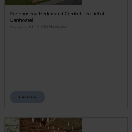
Feriehusene Hedensted Centret - en del af
Danhostel
Gesagervej 68-70, 8722 Hedensted
Læs mere