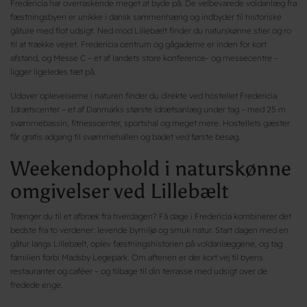
Fredericia har overraskende meget at byde på. De velbevarede voldanlæg fra
fæstningsbyen er unikke i dansk sammenhæng og indbyder til historiske
gåture med flot udsigt. Ned mod Lillebælt finder du naturskønne stier og ro
til at trække vejret. Fredericia centrum og gågaderne er inden for kort
afstand, og Messe C – et af landets store konference- og messecentre –
ligger ligeledes tæt på.
Udover oplevelserne i naturen finder du direkte ved hostellet Fredericia
Idrætscenter – et af Danmarks største idrætsanlæg under tag – med 25 m
svømmebassin, fitnesscenter, sportshal og meget mere. Hostellets gæster
får gratis adgang til svømmehallen og badet ved første besøg.
Weekendophold i naturskønne
omgivelser ved Lillebælt
Trænger du til et afbræk fra hverdagen? Få dage i Fredericia kombinerer det
bedste fra to verdener: levende bymiljø og smuk natur. Start dagen med en
gåtur langs Lillebælt, oplev fæstningshistorien på voldanlæggene, og tag
familien forbi Madsby Legepark. Om aftenen er der kort vej til byens
restauranter og caféer – og tilbage til din terrasse med udsigt over de
fredede enge.