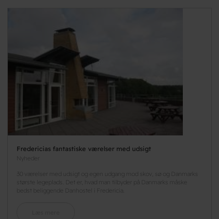
Fredericias fantastiske værelser med udsigt
Nyheder
30 værelser med udsigt og egen udgang mod skov, sø og Danmarks
største legeplads. Det er, hvad man tilbyder på Danmarks måske
bedst beliggende Danhostel i Fredericia.
Læs mere