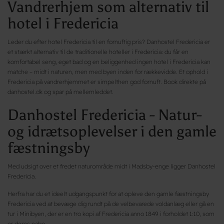
Vandrerhjem som alternativ til
hotel i Fredericia
Leder du efter hotel Fredericia til en fornuftig pris? Danhostel Fredericia er
et stærkt alternativ til de traditionelle hoteller i Fredericia: du får en
komfortabel seng, eget bad og en beliggenhed ingen hotel i Fredericia kan
matche – midt i naturen, men med byen inden for rækkevidde. Et ophold i
Fredericia på vandrerhjemmet er simpelthen god fornuft. Book direkte på
danhostel.dk og spar på mellemleddet.
Danhostel Fredericia - Natur-
og idrætsoplevelser i den gamle
fæstningsby
Med udsigt over et fredet naturområde midt i Madsby-enge ligger Danhostel
Fredericia.
Herfra har du et ideelt udgangspunkt for at opleve den gamle fæstningsby
Fredericia ved at bevæge dig rundt på de velbevarede voldanlæg eller gå en
tur i Minibyen, der er en tro kopi af Fredericia anno 1849 i forholdet 1:10, som
er deres nabo.