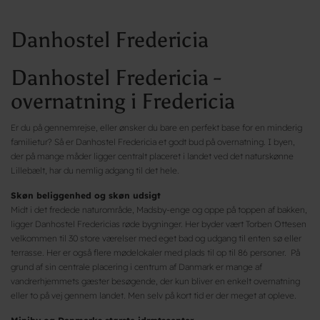
Danhostel Fredericia
Danhostel Fredericia -
overnatning i Fredericia
Er du på gennemrejse, eller ønsker du bare en perfekt base for en minderig
familietur? Så er Danhostel Fredericia et godt bud på overnatning. I byen,
der på mange måder ligger centralt placeret i landet ved det naturskønne
Lillebælt, har du nemlig adgang til det hele.
Skøn beliggenhed og skøn udsigt
Midt i det fredede naturområde, Madsby-enge og oppe på toppen af bakken,
ligger Danhostel Fredericias røde bygninger. Her byder vært Torben Ottesen
velkommen til 30 store værelser med eget bad og udgang til enten sø eller
terrasse. Her er også flere mødelokaler med plads til op til 86 personer. På
grund af sin centrale placering i centrum af Danmark er mange af
vandrerhjemmets gæster besøgende, der kun bliver en enkelt overnatning
eller to på vej gennem landet. Men selv på kort tid er der meget at opleve.