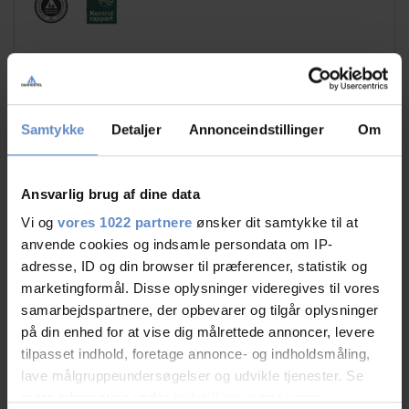
Samtykke
Detaljer
Annonceindstillinger
Om
Faciliteter
Ansvarlig brug af dine data
Gratis wifi
Fitnesscenter
Vi og
vores 1022 partnere
ønsker dit samtykke til at
Fodbold
Fodboldbane
anvende cookies og indsamle persondata om IP-
(kunstgræs)
adresse, ID og din browser til præferencer, statistik og
marketingformål. Disse oplysninger videregives til vores
Gratis parkering
Handicap venligt
samarbejdspartnere, der opbevarer og tilgår oplysninger
Sportshal
Svømmehal
på din enhed for at vise dig målrettede annoncer, levere
tilpasset indhold, foretage annonce- og indholdsmåling,
lave målgruppeundersøgelser og udvikle tjenester. Se
Læs mere
mere information under
indstillinger
og i vores