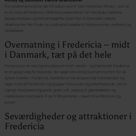
Miniby og Danmarks største idrætscenter
Fra vandrerhjemmet er der frit udsyn ned til ”Den Historiske Miniby”, som er
en tro kopi af Fredericia i 1849 blot præsenteret i en tiendedel størrelse.
Besøg minibyen og fortsæt bagefter turen hen til Danmarks største
idrætscenter. Her finder du subtropisk badeland, motionscenter, wellness og
skydebaner.
Overnatning i Fredericia – midt
i Danmark, tæt på det hele
Fredericia er et naturligt knudepunkt midt i landet – og Danhostel Fredericia
er et oplagt valg for rejsende, der søger prisvenlig overnatning frem for de
dyrere hoteller i Fredericia. Hostellet er handicapvenligt med elevator og
tager imod alt fra familier og grupper til kursister og enkeltrejsende. Der er
rigeligt med parkeringsplads, gratis wifi, adgang til gæstekøkken og
mødelokaler med plads til op til 86 personer – ideelt til konferencer og
kurser.
Seværdigheder og attraktioner i
Fredericia