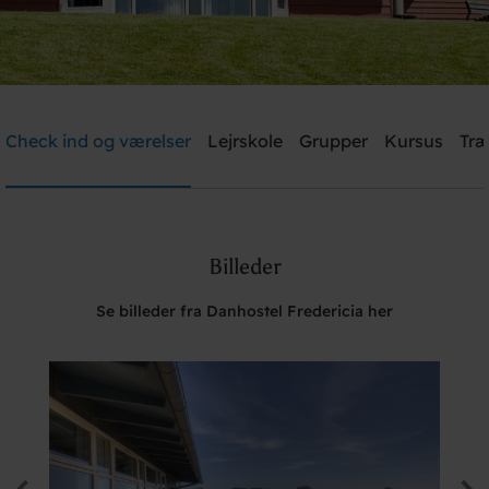
Danhostel Fredericia
Check ind og værelser
Lejrskole
Grupper
Kursus
Træ
Brug for hjælp? Ring
+45 7592 1287
Billeder
Søg
Se billeder fra Danhostel Fredericia her