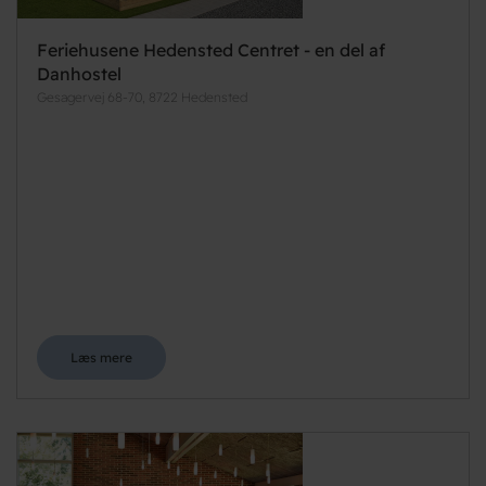
Feriehusene Hedensted Centret - en del af
Danhostel
Gesagervej 68-70, 8722 Hedensted
Læs mere