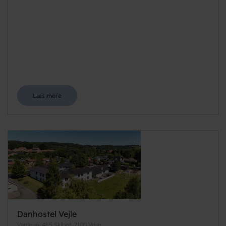
Læs mere
Danhostel Vejle
Vardevej 485 Skibet, 7100 Vejle