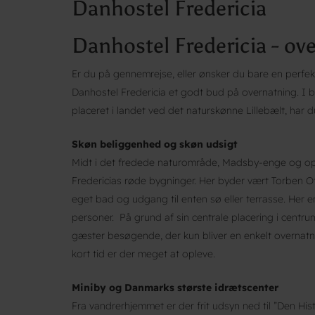
Danhostel Fredericia
Danhostel Fredericia - ove
Er du på gennemrejse, eller ønsker du bare en perfekt
Danhostel Fredericia et godt bud på overnatning. I 
placeret i landet ved det naturskønne Lillebælt, har d
Skøn beliggenhed og skøn udsigt
Midt i det fredede naturområde, Madsby-enge og op
Fredericias røde bygninger. Her byder vært Torben O
eget bad og udgang til enten sø eller terrasse. Her e
personer. På grund af sin centrale placering i cent
gæster besøgende, der kun bliver en enkelt overnatni
kort tid er der meget at opleve.
Miniby og Danmarks største idrætscenter
Fra vandrerhjemmet er der frit udsyn ned til ”Den Hist