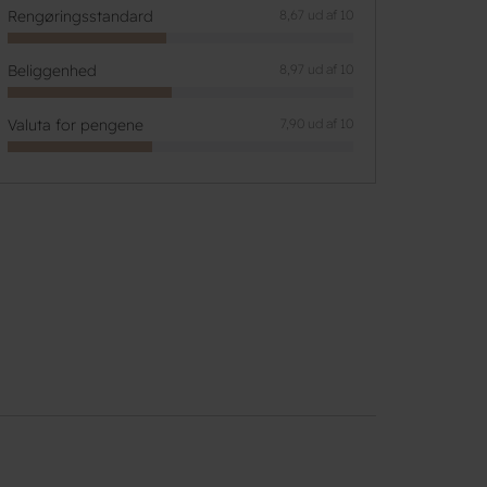
Rengøringsstandard
8,67 ud af 10
Beliggenhed
8,97 ud af 10
Valuta for pengene
7,90 ud af 10