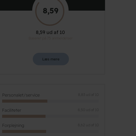
8,59
8,59 ud af 10
Baseret på 75 anmeldelser
Læs mere
Personalet/service
8,83 ud af 10
Faciliteter
8,50 ud af 10
Forplejning
8,62 ud af 10