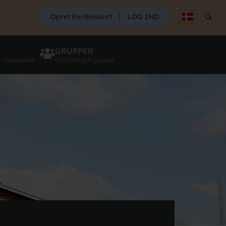
SØG
Opret Fordelskort
LOG IND
Søg
GRUPPER
g mødepakker
Overnatning til grupper