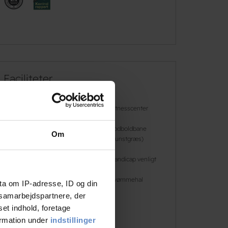
Faciliteter
Gratis wifi
Fitnesscenter
Fodbold
Fodboldbane
Om
(kunstgræs)
Gratis parkering
Handicap venligt
Sportshal
Svømmehal
ta om IP-adresse, ID og din
s samarbejdspartnere, der
set indhold, foretage
Læs mere
ormation under
indstillinger