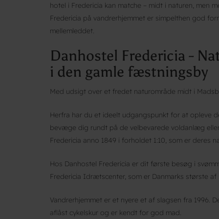
hotel i Fredericia kan matche – midt i naturen, men 
Fredericia på vandrerhjemmet er simpelthen god forn
mellemleddet.
Danhostel Fredericia - Na
i den gamle fæstningsby
Med udsigt over et fredet naturområde midt i Madsby
Herfra har du et ideelt udgangspunkt for at opleve 
bevæge dig rundt på de velbevarede voldanlæg eller g
Fredericia anno 1849 i forholdet 1:10, som er deres n
Hos Danhostel Fredericia er dit første besøg i svøm
Fredericia Idrætscenter, som er Danmarks største af s
Vandrerhjemmet er et nyere et af slagsen fra 1996. 
aflåst cykelskur og er kendt for god mad.