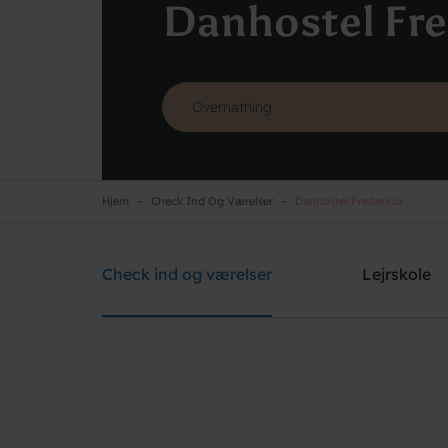
Danhostel Fre
Hjem
Check Ind Og Værelser
Danhostel Fredericia
Danhostel Fredericia
Brug for hjælp? Ring
+45 7592 1287
Check ind og værelser
Lejrskole