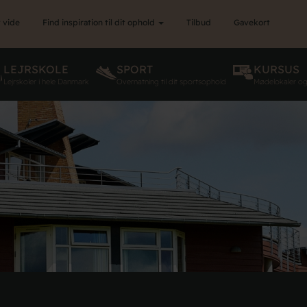
 vide
Find inspiration til dit ophold
Tilbud
Gavekort
LEJRSKOLE
SPORT
KURSUS
Lejrskoler i hele Danmark
Overnatning til dit sportsophold
Mødelokaler o