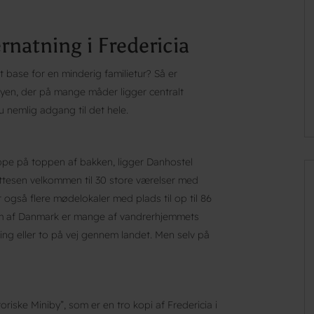
rnatning i Fredericia
 base for en minderig familietur? Så er
byen, der på mange måder ligger centralt
u nemlig adgang til det hele.
pe på toppen af bakken, ligger Danhostel
ttesen velkommen til 30 store værelser med
r også flere mødelokaler med plads til op til 86
rum af Danmark er mange af vandrerhjemmets
ng eller to på vej gennem landet. Men selv på
oriske Miniby”, som er en tro kopi af Fredericia i