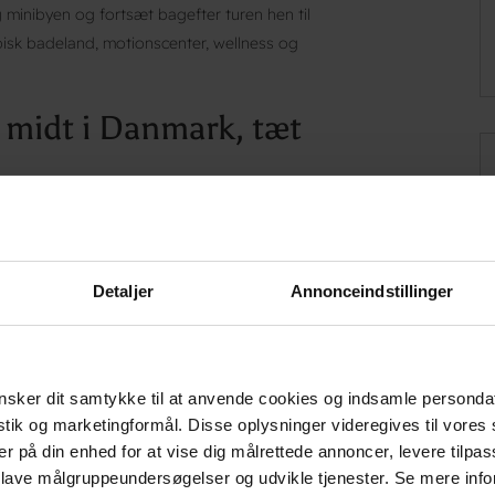
g minibyen og fortsæt bagefter turen hen til
pisk badeland, motionscenter, wellness og
– midt i Danmark, tæt
og Danhostel Fredericia er et oplagt valg for
dyrere hoteller i Fredericia. Hostellet er
milier og grupper til kursister og
Detaljer
Annonceindstillinger
gratis wifi, adgang til gæstekøkken og
til konferencer og kurser.
ner i Fredericia
sker dit samtykke til at anvende cookies og indsamle personda
elbevarede voldanlæg fra fæstningsbyen er
istik og marketingformål. Disse oplysninger videregives til vore
er på din enhed for at vise dig målrettede annoncer, levere tilpas
e gåture med flot udsigt. Ned mod Lillebælt
 lave målgruppeundersøgelser og udvikle tjenester. Se mere inf
t. Fredericia centrum og gågaderne er inden for