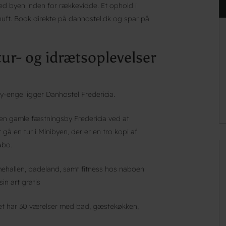
med byen inden for rækkevidde. Et ophold i
uft. Book direkte på danhostel.dk og spar på
tur- og idrætsoplevelser
-enge ligger Danhostel Fredericia.
den gamle fæstningsby Fredericia ved at
å en tur i Minibyen, der er en tro kopi af
abo.
mehallen, badeland, samt fitness hos naboen
in art gratis
Det har 30 værelser med bad, gæstekøkken,