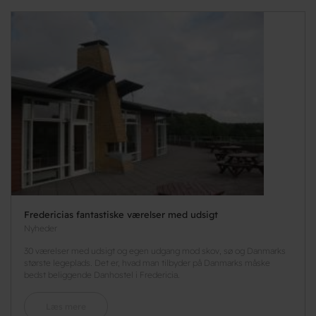
Fredericias fantastiske værelser med udsigt
Nyheder
30 værelser med udsigt og egen udgang mod skov, sø og Danmarks
største legeplads. Det er, hvad man tilbyder på Danmarks måske
bedst beliggende Danhostel i Fredericia.
Læs mere