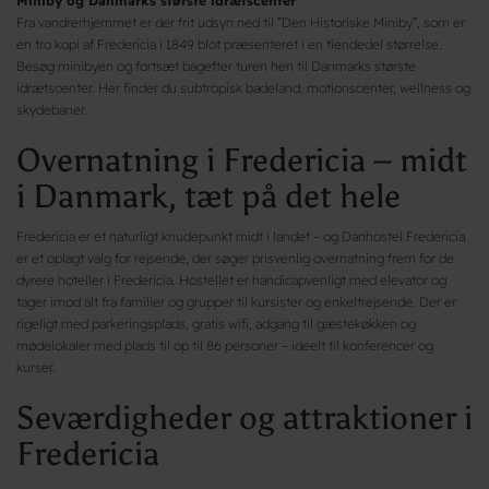
Miniby og Danmarks største idrætscenter
Fra vandrerhjemmet er der frit udsyn ned til ”Den Historiske Miniby”, som er
en tro kopi af Fredericia i 1849 blot præsenteret i en tiendedel størrelse.
Besøg minibyen og fortsæt bagefter turen hen til Danmarks største
idrætscenter. Her finder du subtropisk badeland, motionscenter, wellness og
skydebaner.
Overnatning i Fredericia – midt
i Danmark, tæt på det hele
Fredericia er et naturligt knudepunkt midt i landet – og Danhostel Fredericia
er et oplagt valg for rejsende, der søger prisvenlig overnatning frem for de
dyrere hoteller i Fredericia. Hostellet er handicapvenligt med elevator og
tager imod alt fra familier og grupper til kursister og enkeltrejsende. Der er
rigeligt med parkeringsplads, gratis wifi, adgang til gæstekøkken og
mødelokaler med plads til op til 86 personer – ideelt til konferencer og
kurser.
Seværdigheder og attraktioner i
Fredericia