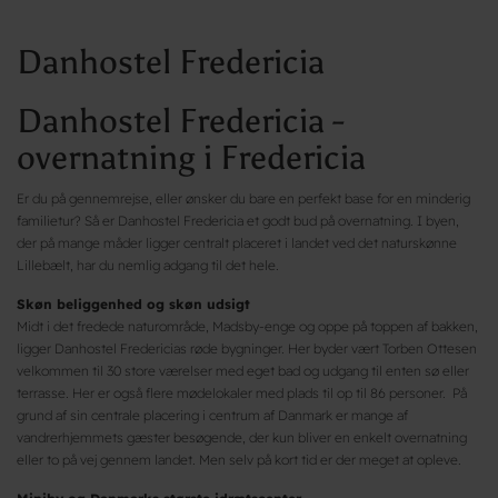
Danhostel Fredericia
Danhostel Fredericia -
overnatning i Fredericia
Er du på gennemrejse, eller ønsker du bare en perfekt base for en minderig
familietur? Så er Danhostel Fredericia et godt bud på overnatning. I byen,
der på mange måder ligger centralt placeret i landet ved det naturskønne
Lillebælt, har du nemlig adgang til det hele.
Skøn beliggenhed og skøn udsigt
Midt i det fredede naturområde, Madsby-enge og oppe på toppen af bakken,
ligger Danhostel Fredericias røde bygninger. Her byder vært Torben Ottesen
velkommen til 30 store værelser med eget bad og udgang til enten sø eller
terrasse. Her er også flere mødelokaler med plads til op til 86 personer. På
grund af sin centrale placering i centrum af Danmark er mange af
vandrerhjemmets gæster besøgende, der kun bliver en enkelt overnatning
eller to på vej gennem landet. Men selv på kort tid er der meget at opleve.