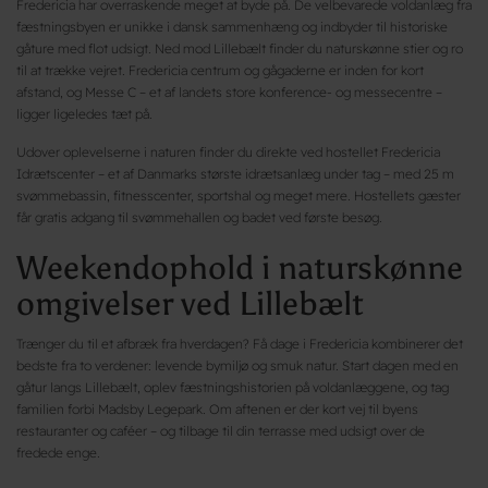
Fredericia har overraskende meget at byde på. De velbevarede voldanlæg fra
fæstningsbyen er unikke i dansk sammenhæng og indbyder til historiske
gåture med flot udsigt. Ned mod Lillebælt finder du naturskønne stier og ro
til at trække vejret. Fredericia centrum og gågaderne er inden for kort
afstand, og Messe C – et af landets store konference- og messecentre –
ligger ligeledes tæt på.
Udover oplevelserne i naturen finder du direkte ved hostellet Fredericia
Idrætscenter – et af Danmarks største idrætsanlæg under tag – med 25 m
svømmebassin, fitnesscenter, sportshal og meget mere. Hostellets gæster
får gratis adgang til svømmehallen og badet ved første besøg.
Weekendophold i naturskønne
omgivelser ved Lillebælt
Trænger du til et afbræk fra hverdagen? Få dage i Fredericia kombinerer det
bedste fra to verdener: levende bymiljø og smuk natur. Start dagen med en
gåtur langs Lillebælt, oplev fæstningshistorien på voldanlæggene, og tag
familien forbi Madsby Legepark. Om aftenen er der kort vej til byens
restauranter og caféer – og tilbage til din terrasse med udsigt over de
fredede enge.