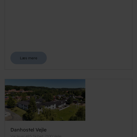
Læs mere
Danhostel Vejle
Vardevej 485 Skibet, 7100 Vejle