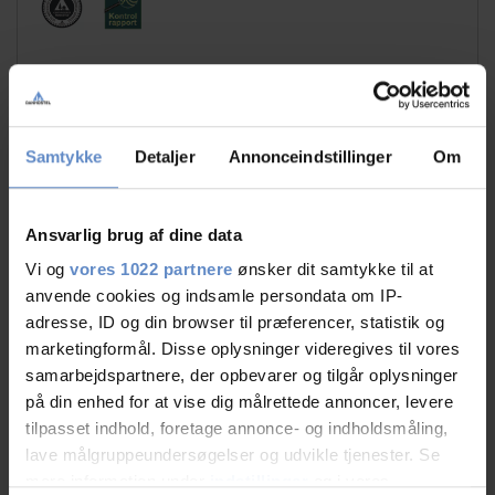
Samtykke
Detaljer
Annonceindstillinger
Om
Faciliteter
Ansvarlig brug af dine data
Gratis wifi
Fitnesscenter
Vi og
vores 1022 partnere
ønsker dit samtykke til at
Fodbold
Fodboldbane
anvende cookies og indsamle persondata om IP-
(kunstgræs)
adresse, ID og din browser til præferencer, statistik og
marketingformål. Disse oplysninger videregives til vores
Gratis parkering
Handicap venligt
samarbejdspartnere, der opbevarer og tilgår oplysninger
Sportshal
Svømmehal
på din enhed for at vise dig målrettede annoncer, levere
tilpasset indhold, foretage annonce- og indholdsmåling,
lave målgruppeundersøgelser og udvikle tjenester. Se
Læs mere
mere information under
indstillinger
og i vores