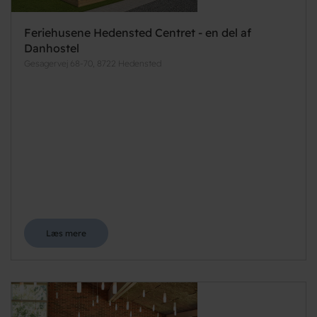
Feriehusene Hedensted Centret - en del af
Danhostel
Gesagervej 68-70, 8722 Hedensted
Læs mere