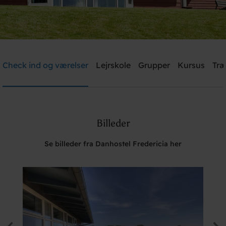
Danhostel Fredericia
Check ind og værelser
Lejrskole
Grupper
Kursus
Træ
Brug for hjælp? Ring
+45 7592 1287
Billeder
Søg
Se billeder fra Danhostel Fredericia her