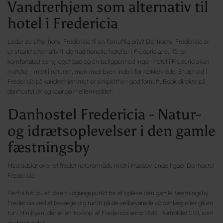
Vandrerhjem som alternativ til
hotel i Fredericia
Leder du efter hotel Fredericia til en fornuftig pris? Danhostel Fredericia er
et stærkt alternativ til de traditionelle hoteller i Fredericia: du får en
komfortabel seng, eget bad og en beliggenhed ingen hotel i Fredericia kan
matche – midt i naturen, men med byen inden for rækkevidde. Et ophold i
Fredericia på vandrerhjemmet er simpelthen god fornuft. Book direkte på
danhostel.dk og spar på mellemleddet.
Danhostel Fredericia - Natur-
og idrætsoplevelser i den gamle
fæstningsby
Med udsigt over et fredet naturområde midt i Madsby-enge ligger Danhostel
Fredericia.
Herfra har du et ideelt udgangspunkt for at opleve den gamle fæstningsby
Fredericia ved at bevæge dig rundt på de velbevarede voldanlæg eller gå en
tur i Minibyen, der er en tro kopi af Fredericia anno 1849 i forholdet 1:10, som
er deres nabo.