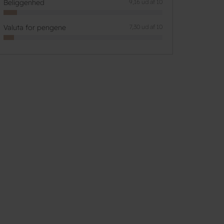
Beliggenhed
9,16 ud af 10
Valuta for pengene
7,30 ud af 10