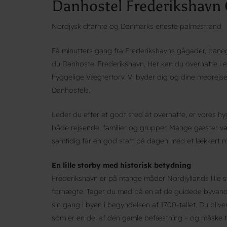
Danhostel Frederikshavn 
Nordjysk charme og Danmarks eneste palmestrand
Få minutters gang fra Frederikshavns gågader, ban
du Danhostel Frederikshavn. Her kan du overnatte i e
hyggelige Vægtertorv. Vi byder dig og dine medrejse
Danhostels.
Leder du efter et godt sted at overnatte, er vores hy
både rejsende, familier og grupper. Mange gæster væl
samtidig får en god start på dagen med et lækkert 
En lille storby med historisk betydning
Frederikshavn er på mange måder Nordjyllands lille sto
fornægte. Tager du med på en af de guidede byvandr
sin gang i byen i begyndelsen af 1700-tallet. Du bliv
som er en del af den gamle befæstning – og måske 