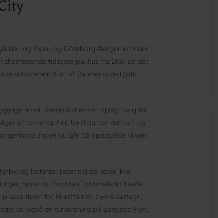
City
egården og Oslo- og Göteborg-færgerne finder
t charmerende tidligere pakhus fra 1857 på det
nde velkommen til et af Danmarks dejligste
ggelige hotel i Frederikshavn et oplagt valg for
ger at bo netop her, fordi du bor centralt og
morgenbord, inden du går på opdagelse i byen.
rby, og historien lader sig da heller ikke
inger, hører du, hvordan Tordenskiold havde
er præsenteret for Krudttårnet, byens vartegn,
tager du også en rundvisning på Bangsbo Fort,