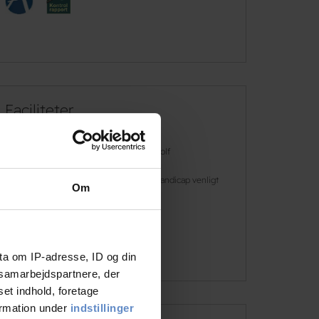
Faciliteter
Gratis wifi
Golf
Gratis parkering
Handicap venligt
Om
Svømmehal
Læs mere
ta om IP-adresse, ID og din
s samarbejdspartnere, der
set indhold, foretage
ormation under
indstillinger