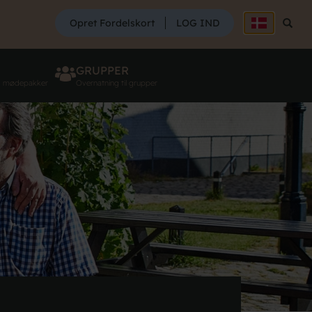
SØG
Opret Fordelskort
LOG IND
Søg
GRUPPER
g mødepakker
Overnatning til grupper