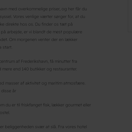
havn med overkommelige priser, og her får du
dsyssel. Vores venlige værter sørger for, at du
e direkte hos os. Du finder os tæt på
 på arbejde, er vi blandt de mest populære
mrådet. Om morgenen venter der en lækker
 start.
entrum af Frederikshavn, få minutter fra
mere end 140 butikker og restauranter.
d masser af aktivitet og maritim atmosfære.
 disse år
 du er til friskfanget fisk, lækker gourmet eller
ostel.
 er beliggenheden svær at slå. Fra vores hotel