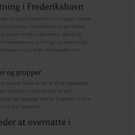
tning i Frederikshavn
tel uden at gå på kompromis med hyggen. Holder
tning på hotel i Frederikshavn til den bedste
der passer til netop dine behov. Blandt de
rederikshavn er vi et trygt og centralt valg.
ikshavn, hvis du leder efter hoteller til en
ier og grupper
rre gruppe, finder du her et af de hyggeligste
se med kursus, lejrskole eller en kort
rolige og hyggelige rammer. Vi glæder os til at
il en god oplevelse.
der at overnatte i