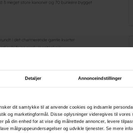
 3 meget store kanoner og 70 bunkere bygget
 rundt i det charmerende gamle kvarter
med gule huse med vingetegl og
ikshavn Kirke fra 1892. - Kirken er stor med
altertavle malet af Michael Ancher.
em i centrum af den spændende havneby
Detaljer
Annonceindstillinger
n næste rejse eller en tur til Frederikshavn. Du
 god overnatning til en fair pris. Om morgenen
 opdagelse blandt byens mange attraktioner,
sker dit samtykke til at anvende cookies og indsamle personda
istik og marketingformål. Disse oplysninger videregives til vore
er på din enhed for at vise dig målrettede annoncer, levere tilpas
vn midt i det hele
 lave målgruppeundersøgelser og udvikle tjenester. Se mere inf