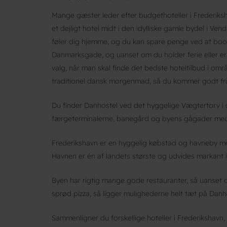
Mange gæster leder efter budgethoteller i Frederiks
et dejligt hotel midt i den idylliske gamle bydel i Ven
føler dig hjemme, og du kan spare penge ved at book
Danmarksgade, og uanset om du holder ferie eller er
valg, når man skal finde det bedste hoteltilbud i o
traditionel dansk morgenmad, så du kommer godt fra
Du finder Danhostel ved det hyggelige Vægtertorv i c
færgeterminalerne, banegård og byens gågader med 
Frederikshavn er en hyggelig købstad og havneby me
Havnen er én af landets største og udvides markant i
Byen har rigtig mange gode restauranter, så uanset om
sprød pizza, så ligger mulighederne helt tæt på Danh
Sammenligner du forskellige hoteller i Frederikshavn,