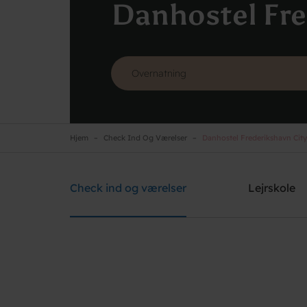
Danhostel Fre
Hjem
Check Ind Og Værelser
Danhostel Frederikshavn City
Danhostel Frederikshavn City
Brug for hjælp? Ring
+45 9842 1475
Check ind og værelser
Lejrskole