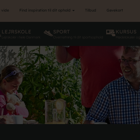
 vide
Find inspiration til dit ophold
Tilbud
Gavekort
LEJRSKOLE
SPORT
KURSUS
Lejrskoler i hele Danmark
Overnatning til dit sportsophold
Mødelokaler o