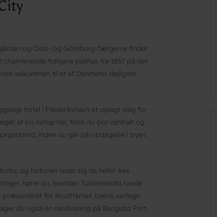
City
egården og Oslo- og Göteborg-færgerne finder
t charmerende tidligere pakhus fra 1857 på det
nde velkommen til et af Danmarks dejligste
ggelige hotel i Frederikshavn et oplagt valg for
ger at bo netop her, fordi du bor centralt og
morgenbord, inden du går på opdagelse i byen.
rby, og historien lader sig da heller ikke
inger, hører du, hvordan Tordenskiold havde
er præsenteret for Krudttårnet, byens vartegn,
tager du også en rundvisning på Bangsbo Fort,