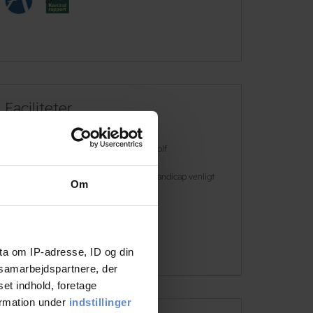
Faciliteter
Gratis wifi
Golf
Gratis parkering
Handicap venligt
Om
Svømmehal
Læs mere
ta om IP-adresse, ID og din
s samarbejdspartnere, der
set indhold, foretage
ormation under
indstillinger