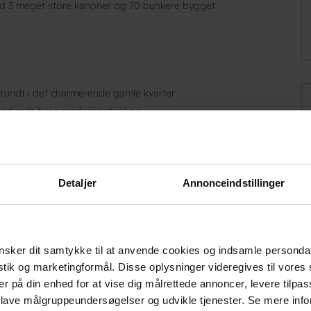
 3 meget store kanoner og 70 bunkere bygget
 rundt i det charmerende gamle kvarter
med gule huse med vingetegl og
ikshavn Kirke fra 1892. - Kirken er stor med
altertavle malet af Michael Ancher.
em i centrum af den spændende havneby
Detaljer
Annonceindstillinger
n næste rejse eller en tur til Frederikshavn. Du
 god overnatning til en fair pris. Om morgenen
 opdagelse blandt byens mange attraktioner,
sker dit samtykke til at anvende cookies og indsamle personda
istik og marketingformål. Disse oplysninger videregives til vore
er på din enhed for at vise dig målrettede annoncer, levere tilpas
vn midt i det hele
 lave målgruppeundersøgelser og udvikle tjenester. Se mere inf