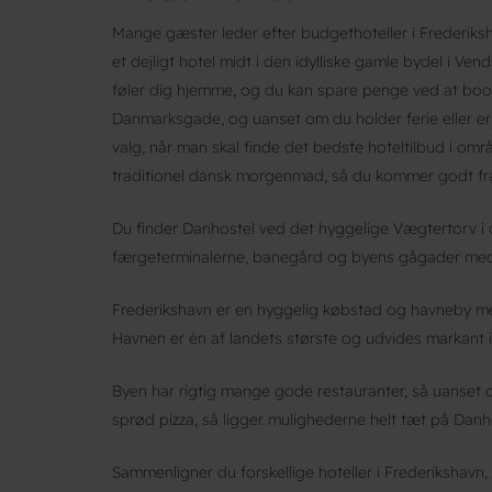
Mange gæster leder efter budgethoteller i Frederiks
et dejligt hotel midt i den idylliske gamle bydel i Ven
føler dig hjemme, og du kan spare penge ved at book
Danmarksgade, og uanset om du holder ferie eller er
valg, når man skal finde det bedste hoteltilbud i o
traditionel dansk morgenmad, så du kommer godt fra
Du finder Danhostel ved det hyggelige Vægtertorv i c
færgeterminalerne, banegård og byens gågader med 
Frederikshavn er en hyggelig købstad og havneby me
Havnen er én af landets største og udvides markant i
Byen har rigtig mange gode restauranter, så uanset om
sprød pizza, så ligger mulighederne helt tæt på Danh
Sammenligner du forskellige hoteller i Frederikshavn,