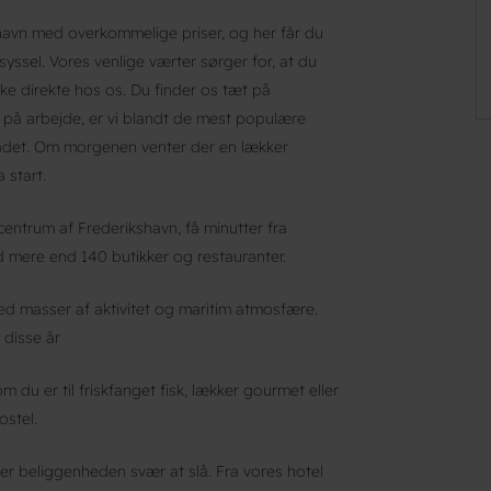
havn med overkommelige priser, og her får du
dsyssel. Vores venlige værter sørger for, at du
e direkte hos os. Du finder os tæt på
 på arbejde, er vi blandt de mest populære
mrådet. Om morgenen venter der en lækker
 start.
entrum af Frederikshavn, få minutter fra
mere end 140 butikker og restauranter.
d masser af aktivitet og maritim atmosfære.
 disse år
 du er til friskfanget fisk, lækker gourmet eller
ostel.
 er beliggenheden svær at slå. Fra vores hotel