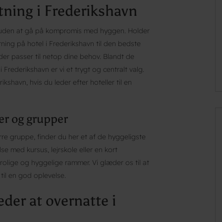
tning i Frederikshavn
tel uden at gå på kompromis med hyggen. Holder
tning på hotel i Frederikshavn til den bedste
der passer til netop dine behov. Blandt de
rederikshavn er vi et trygt og centralt valg.
ikshavn, hvis du leder efter hoteller til en
ier og grupper
rre gruppe, finder du her et af de hyggeligste
se med kursus, lejrskole eller en kort
rolige og hyggelige rammer. Vi glæder os til at
il en god oplevelse.
der at overnatte i