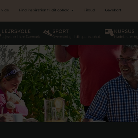
 vide
Find inspiration til dit ophold
Tilbud
Gavekort
LEJRSKOLE
SPORT
KURSUS
Lejrskoler i hele Danmark
Overnatning til dit sportsophold
Mødelokaler o