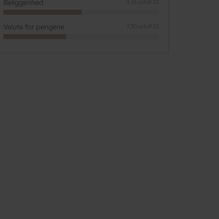
Beliggenhed
9,16 ud af 10
Valuta for pengene
7,30 ud af 10