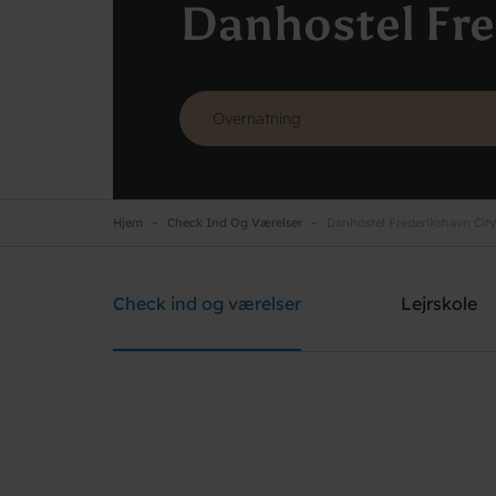
Danhostel Fre
Hjem
Check Ind Og Værelser
Danhostel Frederikshavn City
Danhostel Frederikshavn City
Brug for hjælp? Ring
+45 9842 1475
Check ind og værelser
Lejrskole