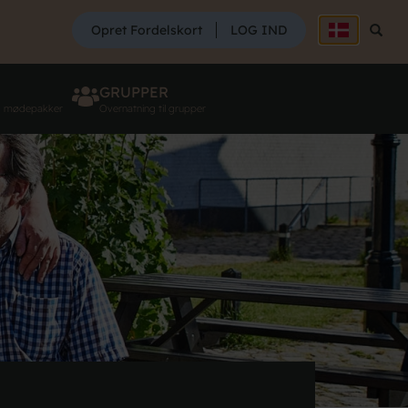
SØG
Opret Fordelskort
LOG IND
Søg
GRUPPER
g mødepakker
Overnatning til grupper