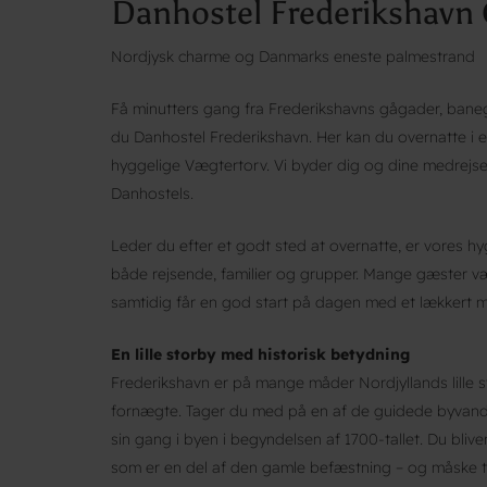
Danhostel Frederikshavn 
Nordjysk charme og Danmarks eneste palmestrand
Få minutters gang fra Frederikshavns gågader, ban
du Danhostel Frederikshavn. Her kan du overnatte i e
hyggelige Vægtertorv. Vi byder dig og dine medrejse
Danhostels.
Leder du efter et godt sted at overnatte, er vores hy
både rejsende, familier og grupper. Mange gæster væl
samtidig får en god start på dagen med et lækkert 
En lille storby med historisk betydning
Frederikshavn er på mange måder Nordjyllands lille sto
fornægte. Tager du med på en af de guidede byvandr
sin gang i byen i begyndelsen af 1700-tallet. Du bliv
som er en del af den gamle befæstning – og måske 