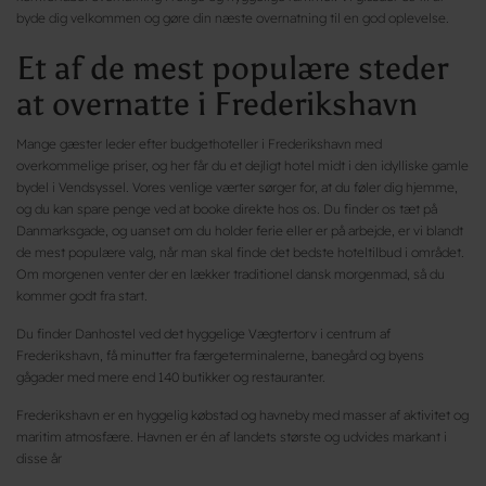
byde dig velkommen og gøre din næste overnatning til en god oplevelse.
Et af de mest populære steder
at overnatte i Frederikshavn
Mange gæster leder efter budgethoteller i Frederikshavn med
overkommelige priser, og her får du et dejligt hotel midt i den idylliske gamle
bydel i Vendsyssel. Vores venlige værter sørger for, at du føler dig hjemme,
og du kan spare penge ved at booke direkte hos os. Du finder os tæt på
Danmarksgade, og uanset om du holder ferie eller er på arbejde, er vi blandt
de mest populære valg, når man skal finde det bedste hoteltilbud i området.
Om morgenen venter der en lækker traditionel dansk morgenmad, så du
kommer godt fra start.
Du finder Danhostel ved det hyggelige Vægtertorv i centrum af
Frederikshavn, få minutter fra færgeterminalerne, banegård og byens
gågader med mere end 140 butikker og restauranter.
Frederikshavn er en hyggelig købstad og havneby med masser af aktivitet og
maritim atmosfære. Havnen er én af landets største og udvides markant i
disse år