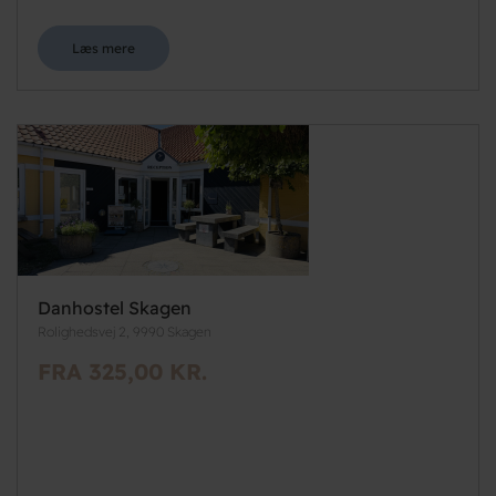
Læs mere
Danhostel Skagen
Rolighedsvej 2, 9990 Skagen
FRA 325,00 KR.