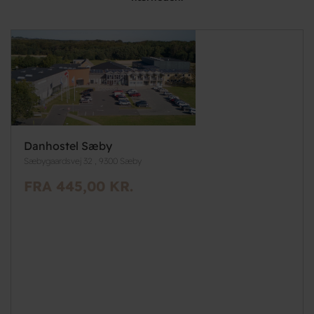
Danhostel Sæby
Sæbygaardsvej 32 , 9300 Sæby
FRA 445,00 KR.