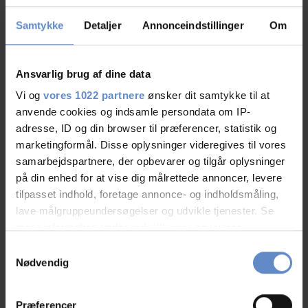
01/01
-
22/12
(
07.00 - 10.00 og 15.00 - 18.00
)
Samtykke
Detaljer
Annonceindstillinger
Om
Se priser
Ansvarlig brug af dine data
Vi og
vores 1022 partnere
ønsker dit samtykke til at
anvende cookies og indsamle persondata om IP-
adresse, ID og din browser til præferencer, statistik og
Info
marketingformål. Disse oplysninger videregives til vores
Antal senge
110
samarbejdspartnere, der opbevarer og tilgår oplysninger
Antal værelser
på din enhed for at vise dig målrettede annoncer, levere
27
tilpasset indhold, foretage annonce- og indholdsmåling,
Antal værelser med bad og/eller toilet
27
lave målgruppeundersøgelser og udvikle tjenester. Se
Antal værelser uden bad og/eller toilet
0
mere information under
indstillinger
og i vores
persondatapolitik. Du kan altid trække dit samtykke
Samtykkevalg
tilbage eller ændre indstillinger fra vores
Nødvendig
"Cookiedeklaration", eller ved at trykke på "Privacy
trigger" ikonet.
Præferencer