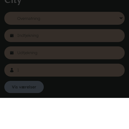
City
Læs mere
Vis værelser