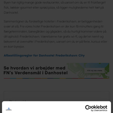
Byen har rigtig mange gode restauranter, så uanset om du er til friskfanget
fisk, lækker gourmet eller sprød pizza, så ligger mulighederne helt tæt på
Danhostel.
Sammenligner du forskellige hoteller i Frederikshavn, er beliggenheden
svær at slå. Fra vores hotel Frederikshavn er der kun få minutters gang til
færgeterminalen, banegården og gågaden, så du hurtigt kommer videre på
dit ophold i Frederikshavn. Værelserne har gratis wi-fi, og det er nemt og
bekvemt at overnatte i Frederikshavn, uanset om du er på ferie, kursus eller
en kort byrejse.
Afbestillingsregler for Danhostel Frederikshavn City
Åbningstider
Søn - Lør