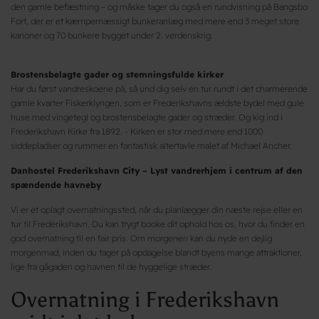
den gamle befæstning – og måske tager du også en rundvisning på Bangsbo
Fort, der er et kæmpemæssigt bunkeranlæg med mere end 3 meget store
kanoner og 70 bunkere bygget under 2. verdenskrig.
Brostensbelagte gader og stemningsfulde kirker
Har du først vandreskoene på, så und dig selv en tur rundt i det charmerende
gamle kvarter Fiskerklyngen, som er Frederikshavns ældste bydel med gule
huse med vingetegl og brostensbelagte gader og stræder. Og kig ind i
Frederikshavn Kirke fra 1892. - Kirken er stor med mere end 1000
siddepladser og rummer en fantastisk altertavle malet af Michael Ancher.
Danhostel Frederikshavn City – Lyst vandrerhjem i centrum af den
spændende havneby
Vi er et oplagt overnatningssted, når du planlægger din næste rejse eller en
tur til Frederikshavn. Du kan trygt booke dit ophold hos os, hvor du finder en
god overnatning til en fair pris. Om morgenen kan du nyde en dejlig
morgenmad, inden du tager på opdagelse blandt byens mange attraktioner,
lige fra gågaden og havnen til de hyggelige stræder.
Overnatning i Frederikshavn