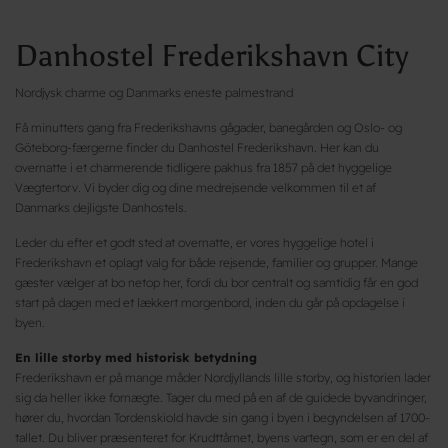
Danhostel Frederikshavn City
Nordjysk charme og Danmarks eneste palmestrand
Få minutters gang fra Frederikshavns gågader, banegården og Oslo- og
Göteborg-færgerne finder du Danhostel Frederikshavn. Her kan du
overnatte i et charmerende tidligere pakhus fra 1857 på det hyggelige
Vægtertorv. Vi byder dig og dine medrejsende velkommen til et af
Danmarks dejligste Danhostels.
Leder du efter et godt sted at overnatte, er vores hyggelige hotel i
Frederikshavn et oplagt valg for både rejsende, familier og grupper. Mange
gæster vælger at bo netop her, fordi du bor centralt og samtidig får en god
start på dagen med et lækkert morgenbord, inden du går på opdagelse i
byen.
En lille storby med historisk betydning
Frederikshavn er på mange måder Nordjyllands lille storby, og historien lader
sig da heller ikke fornægte. Tager du med på en af de guidede byvandringer,
hører du, hvordan Tordenskiold havde sin gang i byen i begyndelsen af 1700-
tallet. Du bliver præsenteret for Krudttårnet, byens vartegn, som er en del af