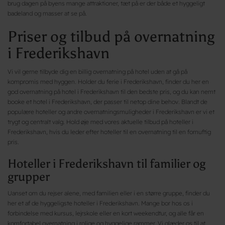
brug dagen på byens mange attraktioner, tæt på er der både et hyggeligt
badeland og masser at se på.
Priser og tilbud på overnatning
i Frederikshavn
Vi vil gerne tilbyde dig en billig overnatning på hotel uden at gå på
kompromis med hyggen. Holder du ferie i Frederikshavn, finder du her en
god overnatning på hotel i Frederikshavn til den bedste pris, og du kan nemt
booke et hotel i Frederikshavn, der passer til netop dine behov. Blandt de
populære hoteller og andre overnatningsmuligheder i Frederikshavn er vi et
trygt og centralt valg. Hold øje med vores aktuelle tilbud på hoteller i
Frederikshavn, hvis du leder efter hoteller til en overnatning til en fornuftig
pris.
Hoteller i Frederikshavn til familier og
grupper
Uanset om du rejser alene, med familien eller i en større gruppe, finder du
her et af de hyggeligste hoteller i Frederikshavn. Mange bor hos os i
forbindelse med kursus, lejrskole eller en kort weekendtur, og alle får en
komfortabel overnatning i rolige og hyggelige rammer. Vi glæder os til at