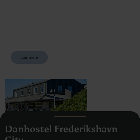
Læs mere
Danhostel Frederikshavn
Danhostel Aalborg
Skydebanevej 50, 9000 Aalborg