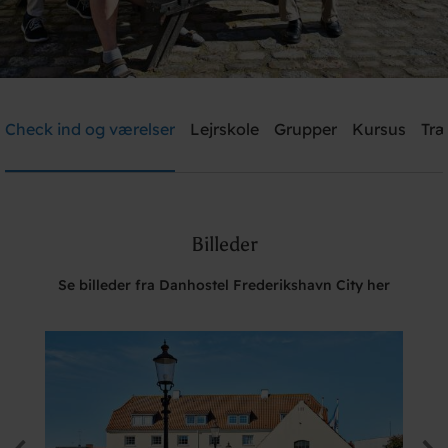
Danhostel Frederikshavn City
Check ind og værelser
Lejrskole
Grupper
Kursus
Træ
Brug for hjælp? Ring
+45 9842 1475
Billeder
Søg
Se billeder fra Danhostel Frederikshavn City her