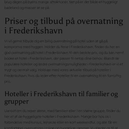
brug dagen på byens mange attraktioner, tæt på er der både et hyggeligt
badeland og masser at se på.
Priser og tilbud på overnatning
i Frederikshavn
Vi vil gerne tilbyde dig en billig overnatning på hotel uden at gå på
kompromis med hyggen. Holder du ferie i Frederikshavn, finder du her en
god overnatning på hotel i Frederikshavn til den bedste pris, og du kan nemt
booke et hotel i Frederikshavn, der passer til netop dine behov. Blandt de
populære hoteller og andre overnatningsmuligheder i Frederikshavn er vi et
trygt og centralt valg. Hold øje med vores aktuelle tilbud på hoteller i
Frederikshavn, hvis du leder efter hoteller til en overnatning til en fornuftig
pris.
Hoteller i Frederikshavn til familier og
grupper
Uanset om du rejser alene, med familien eller i en større gruppe, finder du
her et af de hyggeligste hoteller i Frederikshavn. Mange bor hos os i
forbindelse med kursus, lejrskole eller en kort weekendtur, og alle får en
komfortabel overnatning i rolige og hyggelige rammer. Vi glæder os til at