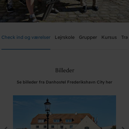
Danhostel Frederikshavn City
Check ind og værelser
Lejrskole
Grupper
Kursus
Træ
Brug for hjælp? Ring
+45 9842 1475
Billeder
Søg
Se billeder fra Danhostel Frederikshavn City her