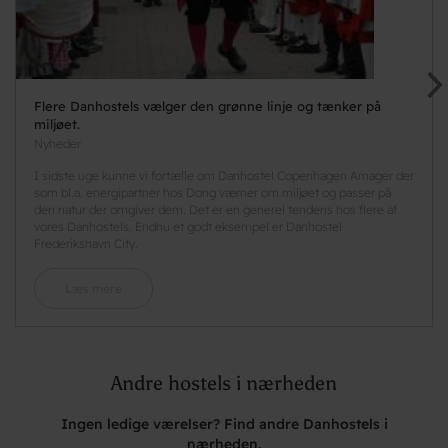
Flere Danhostels vælger den grønne linje og tænker på
miljøet.
Nyheder
I sidste uge kunne vi fortælle om Danhostel Copenhagen Amager der
som bl.a. energipartner hos Dong værner om miljøet og passer på
den natur der omgiver dem. Det er en generel tendens hos flere af
vores Danhostels. Endnu et godt eksempel er Danhostel
Frederikshavn City.
Læs mere
Andre hostels i nærheden
Ingen ledige værelser? Find andre Danhostels i
nærheden.