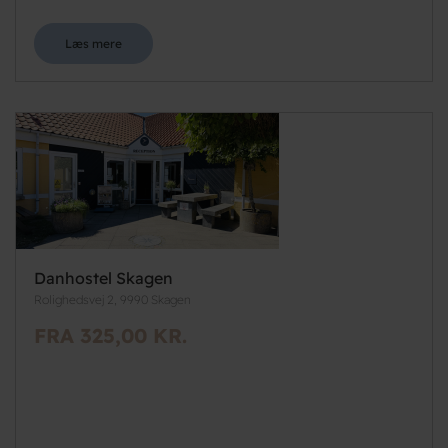
Læs mere
Danhostel Skagen
Rolighedsvej 2, 9990 Skagen
FRA 325,00 KR.