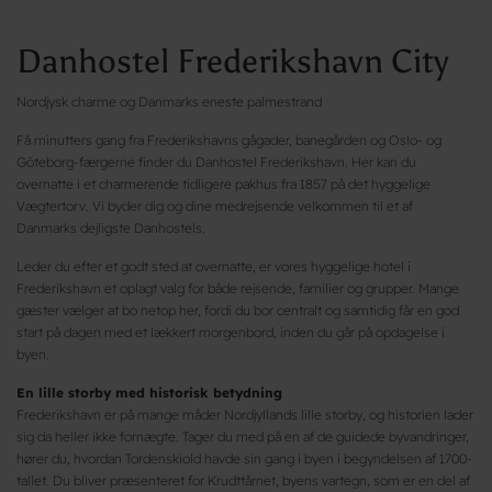
Danhostel Frederikshavn City
Nordjysk charme og Danmarks eneste palmestrand
Få minutters gang fra Frederikshavns gågader, banegården og Oslo- og
Göteborg-færgerne finder du Danhostel Frederikshavn. Her kan du
overnatte i et charmerende tidligere pakhus fra 1857 på det hyggelige
Vægtertorv. Vi byder dig og dine medrejsende velkommen til et af
Danmarks dejligste Danhostels.
Leder du efter et godt sted at overnatte, er vores hyggelige hotel i
Frederikshavn et oplagt valg for både rejsende, familier og grupper. Mange
gæster vælger at bo netop her, fordi du bor centralt og samtidig får en god
start på dagen med et lækkert morgenbord, inden du går på opdagelse i
byen.
En lille storby med historisk betydning
Frederikshavn er på mange måder Nordjyllands lille storby, og historien lader
sig da heller ikke fornægte. Tager du med på en af de guidede byvandringer,
hører du, hvordan Tordenskiold havde sin gang i byen i begyndelsen af 1700-
tallet. Du bliver præsenteret for Krudttårnet, byens vartegn, som er en del af