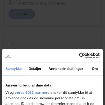
01/01
-
22/12
(
07.00 - 10.00 og 15.00 - 18.00
)
Se priser
Info
Antal senge
110
Antal værelser
27
Antal værelser med bad og/eller toilet
27
Samtykke
Detaljer
Annonceindstillinger
Om
Antal værelser uden bad og/eller toilet
0
Ansvarlig brug af dine data
Vi og
vores 1022 partnere
ønsker dit samtykke til at
anvende cookies og indsamle persondata om IP-
adresse, ID og din browser til præferencer, statistik og