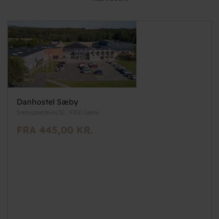
Danhostel Sæby
Sæbygaardsvej 32 , 9300 Sæby
FRA 445,00 KR.