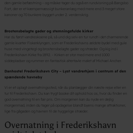
den gamle befæstning – og måske tager du også en rundvisning på Bangsbo
Fort, der er et kæmpemæssigt bunkeranlæg med mere end 3 meget store
kanoner og 70 bunkere bygget under 2. verdenskrig.
Brostensbelagte gader og stemningsfulde kirker
Har du først vandreskoene på, så und dig selv en tur rundt i det charmerende
gamle kvarter Fiskerklyngen, som er Frederikshavns ældste bydel med gule
huse med vingetegl og brostensbelagte gader og stræder. Og kig ind i
Frederikshavn Kirke fra 1892. - Kirken er stor med mere end 1000
siddepladser og rummer en fantastisk altertavle malet af Michael Ancher.
Danhostel Frederikshavn City – Lyst vandrerhjem i centrum af den
spændende havneby
Vi er et oplagt overnatningssted, når du planlægger din næste rejse eller en
tur til Frederikshavn. Du kan trygt booke dit ophold hos os, hvor du finder en
god overnatning til en fair pris. Om morgenen kan du nyde en dejlig
morgenmad, inden du tager på opdagelse blandt byens mange attraktioner,
lige fra gågaden og havnen til de hyggelige stræder.
Overnatning i Frederikshavn