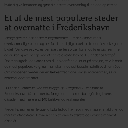
byde dig velkommen og gøre din næste overnatning til en god oplevelse.
Et af de mest populære steder
at overnatte i Frederikshavn
Mange gæster leder efter budgethoteller i Frederikshavn med
overkommelige priser, og her får du et dejligt hotel midt i den idylliske gamle
bydel i Vendsyssel. Vores venlige værter sørger for, at du føler dig hjemme,
og du kan spare penge ved at booke direkte hos os. Du finder os tæt på
Danmarksgade, og uanset om du holder ferie eller er på arbejde, er vi blandt
de mest populære valg, når man skal finde det bedste hoteltilbud i området.
Om morgenen venter der en lækker traditionel dansk morgenmad, så du
kommer godt fra start.
Du finder Danhostel ved det hyggelige Vægtertorv i centrum af
Frederikshavn, få minutter fra færgeterminalerne, banegård og byens
gågader med mere end 140 butikker og restauranter.
Frederikshavn er en hyggelig købstad og havneby med masser af aktivitet og
maritim atmosfære. Havnen er én af landets største og udvides markant i
disse år