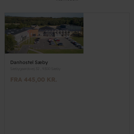
Danhostel Sæby
Sæbygaardsvej 32 , 9300 Sæby
FRA 445,00 KR.