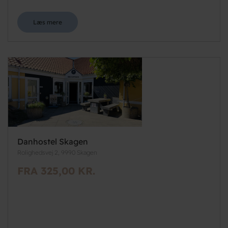
Læs mere
Danhostel Skagen
Rolighedsvej 2, 9990 Skagen
FRA 325,00 KR.