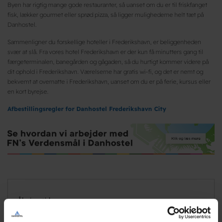
Byen har rigtig mange gode restauranter, så uanset om du er til friskfanget
fisk, lækker gourmet eller sprød pizza, så ligger mulighederne helt tæt på
Danhostel.
Sammenligner du forskellige hoteller i Frederikshavn, er beliggenheden
svær at slå. Fra vores hotel Frederikshavn er der kun få minutters gang til
færgeterminalen, banegården og gågaden, så du hurtigt kommer videre på
dit ophold i Frederikshavn. Værelserne har gratis wi-fi, og det er nemt og
bekvemt at overnatte i Frederikshavn, uanset om du er på ferie, kursus eller
en kort byrejse.
Afbestillingsregler for Danhostel Frederikshavn City
Åbningstider
Søn - Lør