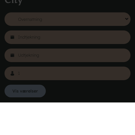
City
Læs mere
Vis værelser