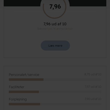
7,96
7,96 ud af 10
Baseret på 74 anmeldelser
Læs mere
Personalet/service
8,75 ud af 10
Faciliteter
7,57 ud af 10
Forplejning
7,90 ud af 10