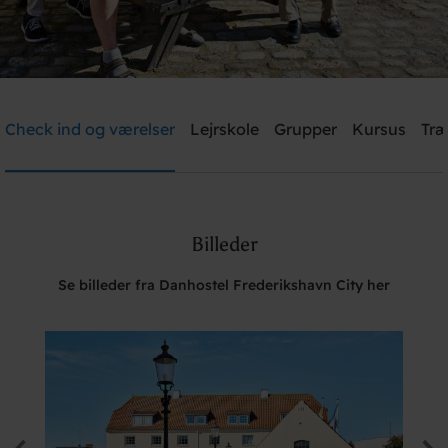
Danhostel Frederikshavn City
Check ind og værelser
Lejrskole
Grupper
Kursus
Træ
Brug for hjælp? Ring
+45 9842 1475
Billeder
Søg
Se billeder fra Danhostel Frederikshavn City her