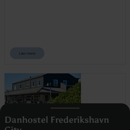
Læs mere
Danhostel Frederikshavn
Danhostel Aalborg
Skydebanevej 50, 9000 Aalborg