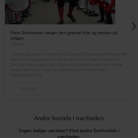
Flere Danhostels vælger den grønne linje og tænker på
miljøet.
Nyheder
I sidste uge kunne vi fortælle om Danhostel Copenhagen Amager der
som bl.a. energipartner hos Dong værner om miljøet og passer på
den natur der omgiver dem. Det er en generel tendens hos flere af
vores Danhostels. Endnu et godt eksempel er Danhostel
Frederikshavn City.
Læs mere
Andre hostels i nærheden
Ingen ledige værelser? Find andre Danhostels i
nærheden.