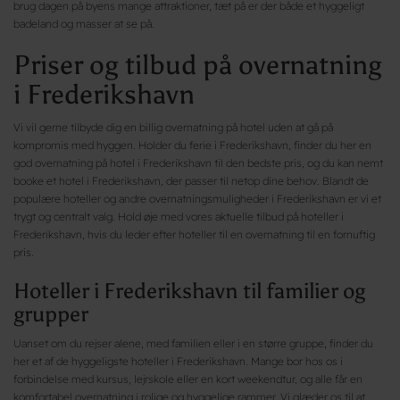
brug dagen på byens mange attraktioner, tæt på er der både et hyggeligt
badeland og masser at se på.
Priser og tilbud på overnatning
i Frederikshavn
Vi vil gerne tilbyde dig en billig overnatning på hotel uden at gå på
kompromis med hyggen. Holder du ferie i Frederikshavn, finder du her en
god overnatning på hotel i Frederikshavn til den bedste pris, og du kan nemt
booke et hotel i Frederikshavn, der passer til netop dine behov. Blandt de
populære hoteller og andre overnatningsmuligheder i Frederikshavn er vi et
trygt og centralt valg. Hold øje med vores aktuelle tilbud på hoteller i
Frederikshavn, hvis du leder efter hoteller til en overnatning til en fornuftig
pris.
Hoteller i Frederikshavn til familier og
grupper
Uanset om du rejser alene, med familien eller i en større gruppe, finder du
her et af de hyggeligste hoteller i Frederikshavn. Mange bor hos os i
forbindelse med kursus, lejrskole eller en kort weekendtur, og alle får en
komfortabel overnatning i rolige og hyggelige rammer. Vi glæder os til at