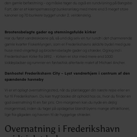
den gamle befæstning – og måske tager du også en rundvisning på Bangsbo
Fort, der er et kæmpemæssigt bunkeranlæg med mere end 3 meget store
kanoner og 70 bunkere bygget under 2. verdenskrig.
Brostensbelagte gader og stemningsfulde kirker
Har du først vandreskoene på, så und dig selv en tur rundt i det charmerende
gamle kvarter Fiskerklyngen, som er Frederikshavns ældste bydel med gule
huse med vingetegl og brostensbelagte gader og stræder. Og kig ind i
Frederikshavn Kirke fra 1892. - Kirken er stor med mere end 1000
siddepladser og rummer en fantastisk altertavle malet af Michael Ancher.
Danhostel Frederikshavn City – Lyst vandrerhjem i centrum af den
spændende havneby
Vi er et oplagt overnatningssted, når du planlægger din næste rejse eller en
tur til Frederikshavn. Du kan trygt booke dit ophold hos os, hvor du finder en
god overnatning til en fair pris. Om morgenen kan du nyde en dejlig
morgenmad, inden du tager på opdagelse blandt byens mange attraktioner,
lige fra gågaden og havnen til de hyggelige stræder.
Overnatning i Frederikshavn