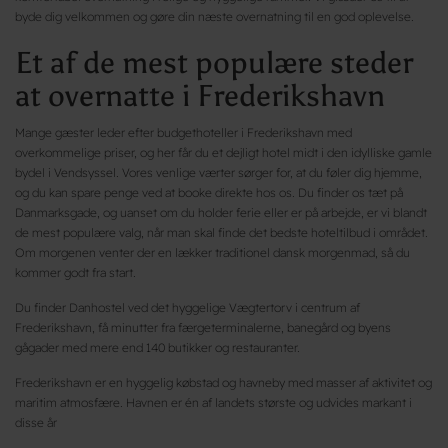
byde dig velkommen og gøre din næste overnatning til en god oplevelse.
Et af de mest populære steder
at overnatte i Frederikshavn
Mange gæster leder efter budgethoteller i Frederikshavn med
overkommelige priser, og her får du et dejligt hotel midt i den idylliske gamle
bydel i Vendsyssel. Vores venlige værter sørger for, at du føler dig hjemme,
og du kan spare penge ved at booke direkte hos os. Du finder os tæt på
Danmarksgade, og uanset om du holder ferie eller er på arbejde, er vi blandt
de mest populære valg, når man skal finde det bedste hoteltilbud i området.
Om morgenen venter der en lækker traditionel dansk morgenmad, så du
kommer godt fra start.
Du finder Danhostel ved det hyggelige Vægtertorv i centrum af
Frederikshavn, få minutter fra færgeterminalerne, banegård og byens
gågader med mere end 140 butikker og restauranter.
Frederikshavn er en hyggelig købstad og havneby med masser af aktivitet og
maritim atmosfære. Havnen er én af landets største og udvides markant i
disse år