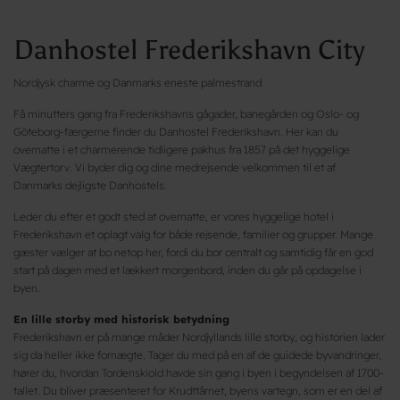
Danhostel Frederikshavn City
Nordjysk charme og Danmarks eneste palmestrand
Få minutters gang fra Frederikshavns gågader, banegården og Oslo- og
Göteborg-færgerne finder du Danhostel Frederikshavn. Her kan du
overnatte i et charmerende tidligere pakhus fra 1857 på det hyggelige
Vægtertorv. Vi byder dig og dine medrejsende velkommen til et af
Danmarks dejligste Danhostels.
Leder du efter et godt sted at overnatte, er vores hyggelige hotel i
Frederikshavn et oplagt valg for både rejsende, familier og grupper. Mange
gæster vælger at bo netop her, fordi du bor centralt og samtidig får en god
start på dagen med et lækkert morgenbord, inden du går på opdagelse i
byen.
En lille storby med historisk betydning
Frederikshavn er på mange måder Nordjyllands lille storby, og historien lader
sig da heller ikke fornægte. Tager du med på en af de guidede byvandringer,
hører du, hvordan Tordenskiold havde sin gang i byen i begyndelsen af 1700-
tallet. Du bliver præsenteret for Krudttårnet, byens vartegn, som er en del af