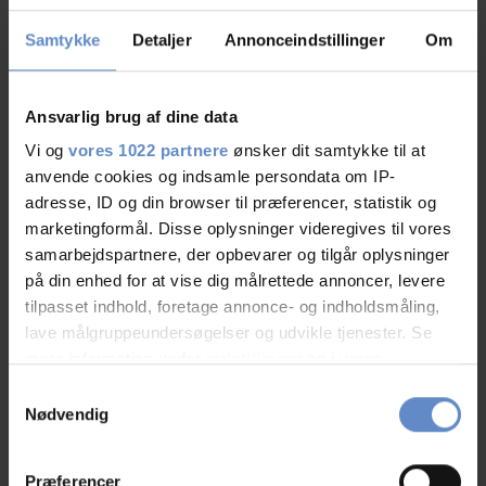
01/01
-
22/12
(
07.00 - 10.00 og 15.00 - 18.00
)
Samtykke
Detaljer
Annonceindstillinger
Om
Se priser
Ansvarlig brug af dine data
Vi og
vores 1022 partnere
ønsker dit samtykke til at
anvende cookies og indsamle persondata om IP-
adresse, ID og din browser til præferencer, statistik og
Info
marketingformål. Disse oplysninger videregives til vores
Antal senge
110
samarbejdspartnere, der opbevarer og tilgår oplysninger
Antal værelser
på din enhed for at vise dig målrettede annoncer, levere
27
tilpasset indhold, foretage annonce- og indholdsmåling,
Antal værelser med bad og/eller toilet
27
lave målgruppeundersøgelser og udvikle tjenester. Se
Antal værelser uden bad og/eller toilet
0
mere information under
indstillinger
og i vores
persondatapolitik. Du kan altid trække dit samtykke
Samtykkevalg
tilbage eller ændre indstillinger fra vores
Nødvendig
"Cookiedeklaration", eller ved at trykke på "Privacy
trigger" ikonet.
Præferencer