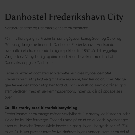
Danhostel Frederikshavn City
Nordjysk charme og Danmarks eneste palmestrand
Få minutters gang fra Frederikshavns gågader, banegården og Oslo- og
Göteborg-færgerne finder du Danhostel Frederikshavn. Her kan du
overnatte i et charmerende tidligere pakhus fra 1857 på det hyggelige
Vægtertorv. Vi byder dig og dine medrejsende velkommen til et af
Danmarks dejligste Danhostels.
Leder du efter et godt sted at overnatte, er vores hyggelige hotel i
Frederikshavn et oplagt valg for både rejsende, familier og grupper. Mange
gæster vælger at bo netop her, fordi du bor centralt og samtidig får en god
start på dagen med et lækkert morgenbord, inden du går på opdagelse i
byen.
En lille storby med historisk betydning
Frederikshavn er på mange måder Nordjyllands lille storby, og historien lader
sig da heller ikke fornægte. Tager du med på en af de guidede byvandringer,
hører du, hvordan Tordenskiold havde sin gang i byen i begyndelsen af 1700-
tallet. Du bliver præsenteret for Krudttårnet, byens vartegn, som er en del af