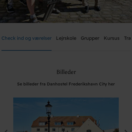
Danhostel Frederikshavn City
Check ind og værelser
Lejrskole
Grupper
Kursus
Træ
Brug for hjælp? Ring
+45 9842 1475
Billeder
Søg
Se billeder fra Danhostel Frederikshavn City her