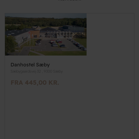
Danhostel Sæby
Sæbygaardsvej 32 , 9300 Sæby
FRA 445,00 KR.