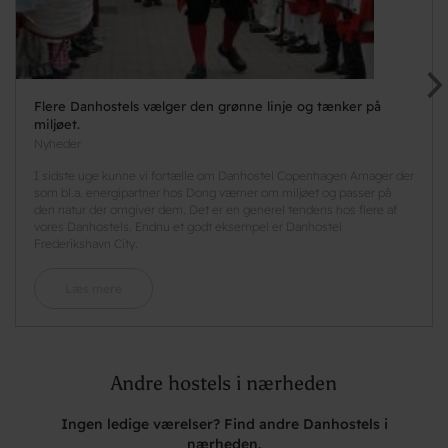
Flere Danhostels vælger den grønne linje og tænker på
miljøet.
Nyheder
I sidste uge kunne vi fortælle om Danhostel Copenhagen Amager der
som bl.a. energipartner hos Dong værner om miljøet og passer på
den natur der omgiver dem. Det er en generel tendens hos flere af
vores Danhostels. Endnu et godt eksempel er Danhostel
Frederikshavn City.
Læs mere
Andre hostels i nærheden
Ingen ledige værelser? Find andre Danhostels i
nærheden.