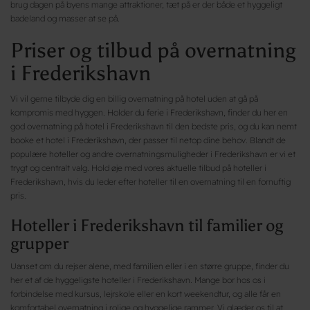
brug dagen på byens mange attraktioner, tæt på er der både et hyggeligt
badeland og masser at se på.
Priser og tilbud på overnatning
i Frederikshavn
Vi vil gerne tilbyde dig en billig overnatning på hotel uden at gå på
kompromis med hyggen. Holder du ferie i Frederikshavn, finder du her en
god overnatning på hotel i Frederikshavn til den bedste pris, og du kan nemt
booke et hotel i Frederikshavn, der passer til netop dine behov. Blandt de
populære hoteller og andre overnatningsmuligheder i Frederikshavn er vi et
trygt og centralt valg. Hold øje med vores aktuelle tilbud på hoteller i
Frederikshavn, hvis du leder efter hoteller til en overnatning til en fornuftig
pris.
Hoteller i Frederikshavn til familier og
grupper
Uanset om du rejser alene, med familien eller i en større gruppe, finder du
her et af de hyggeligste hoteller i Frederikshavn. Mange bor hos os i
forbindelse med kursus, lejrskole eller en kort weekendtur, og alle får en
komfortabel overnatning i rolige og hyggelige rammer. Vi glæder os til at