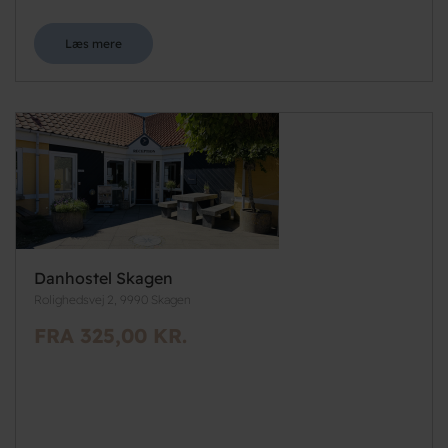
Læs mere
Danhostel Skagen
Rolighedsvej 2, 9990 Skagen
FRA 325,00 KR.