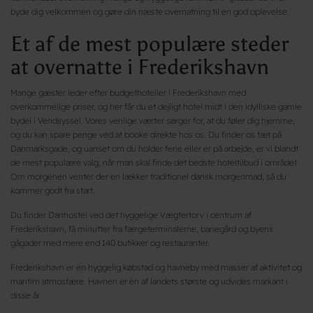
byde dig velkommen og gøre din næste overnatning til en god oplevelse.
Et af de mest populære steder
at overnatte i Frederikshavn
Mange gæster leder efter budgethoteller i Frederikshavn med
overkommelige priser, og her får du et dejligt hotel midt i den idylliske gamle
bydel i Vendsyssel. Vores venlige værter sørger for, at du føler dig hjemme,
og du kan spare penge ved at booke direkte hos os. Du finder os tæt på
Danmarksgade, og uanset om du holder ferie eller er på arbejde, er vi blandt
de mest populære valg, når man skal finde det bedste hoteltilbud i området.
Om morgenen venter der en lækker traditionel dansk morgenmad, så du
kommer godt fra start.
Du finder Danhostel ved det hyggelige Vægtertorv i centrum af
Frederikshavn, få minutter fra færgeterminalerne, banegård og byens
gågader med mere end 140 butikker og restauranter.
Frederikshavn er en hyggelig købstad og havneby med masser af aktivitet og
maritim atmosfære. Havnen er én af landets største og udvides markant i
disse år