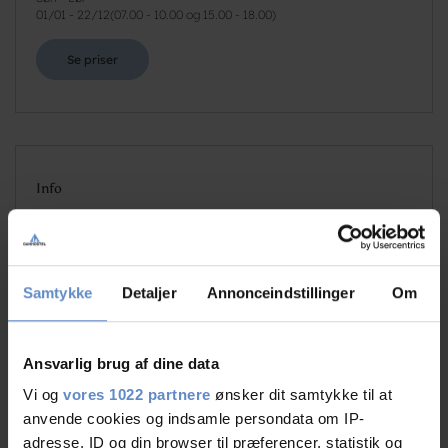
01/01
-
22/12
(
07.00 - 10.00 og 15.00 - 18.00
)
Se priser
Info
Antal senge
110
Antal værelser
27
Antal værelser med bad og/eller toilet
27
Samtykke
Detaljer
Annonceindstillinger
Om
Antal værelser uden bad og/eller toilet
0
Ansvarlig brug af dine data
Vi og
vores 1022 partnere
ønsker dit samtykke til at
anvende cookies og indsamle persondata om IP-
adresse, ID og din browser til præferencer, statistik og