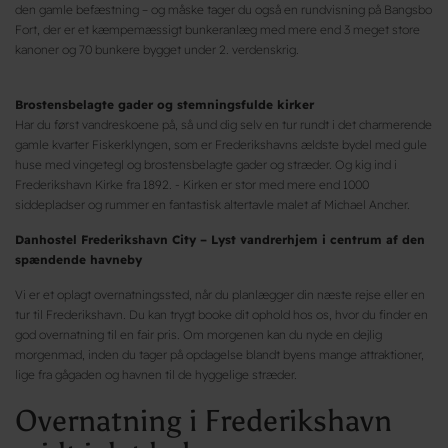
den gamle befæstning – og måske tager du også en rundvisning på Bangsbo
Fort, der er et kæmpemæssigt bunkeranlæg med mere end 3 meget store
kanoner og 70 bunkere bygget under 2. verdenskrig.
Brostensbelagte gader og stemningsfulde kirker
Har du først vandreskoene på, så und dig selv en tur rundt i det charmerende
gamle kvarter Fiskerklyngen, som er Frederikshavns ældste bydel med gule
huse med vingetegl og brostensbelagte gader og stræder. Og kig ind i
Frederikshavn Kirke fra 1892. - Kirken er stor med mere end 1000
siddepladser og rummer en fantastisk altertavle malet af Michael Ancher.
Danhostel Frederikshavn City – Lyst vandrerhjem i centrum af den
spændende havneby
Vi er et oplagt overnatningssted, når du planlægger din næste rejse eller en
tur til Frederikshavn. Du kan trygt booke dit ophold hos os, hvor du finder en
god overnatning til en fair pris. Om morgenen kan du nyde en dejlig
morgenmad, inden du tager på opdagelse blandt byens mange attraktioner,
lige fra gågaden og havnen til de hyggelige stræder.
Overnatning i Frederikshavn