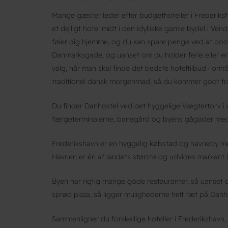
Mange gæster leder efter budgethoteller i Frederiks
et dejligt hotel midt i den idylliske gamle bydel i Ven
føler dig hjemme, og du kan spare penge ved at book
Danmarksgade, og uanset om du holder ferie eller er
valg, når man skal finde det bedste hoteltilbud i o
traditionel dansk morgenmad, så du kommer godt fra
Du finder Danhostel ved det hyggelige Vægtertorv i c
færgeterminalerne, banegård og byens gågader med 
Frederikshavn er en hyggelig købstad og havneby me
Havnen er én af landets største og udvides markant i
Byen har rigtig mange gode restauranter, så uanset om
sprød pizza, så ligger mulighederne helt tæt på Danh
Sammenligner du forskellige hoteller i Frederikshavn,