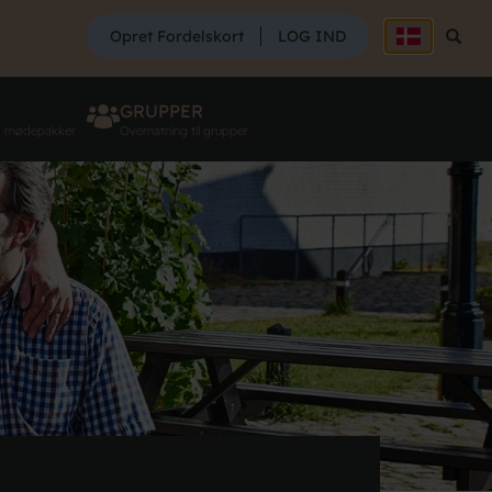
SØG
Opret Fordelskort
LOG IND
Søg
GRUPPER
g mødepakker
Overnatning til grupper