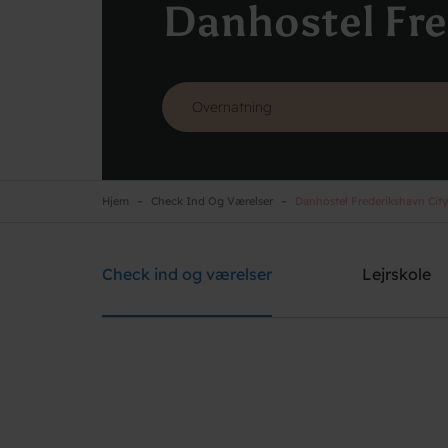
Danhostel Fre
Hjem
Check Ind Og Værelser
Danhostel Frederikshavn City
Danhostel Frederikshavn City
Brug for hjælp? Ring
+45 9842 1475
Check ind og værelser
Lejrskole