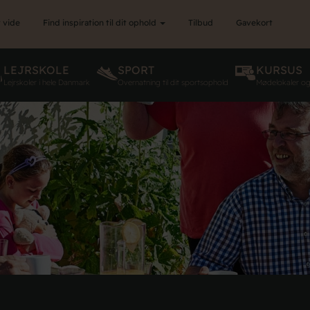
 vide
Find inspiration til dit ophold
Tilbud
Gavekort
LEJRSKOLE
SPORT
KURSUS
Lejrskoler i hele Danmark
Overnatning til dit sportsophold
Mødelokaler o