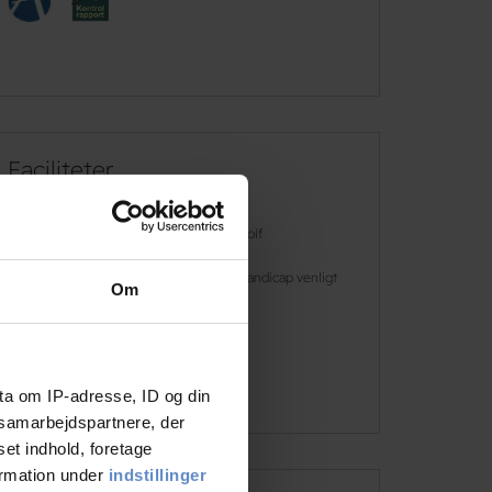
Faciliteter
Gratis wifi
Golf
Gratis parkering
Handicap venligt
Om
Svømmehal
Læs mere
ta om IP-adresse, ID og din
s samarbejdspartnere, der
set indhold, foretage
ormation under
indstillinger