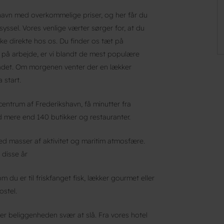
havn med overkommelige priser, og her får du
dsyssel. Vores venlige værter sørger for, at du
e direkte hos os. Du finder os tæt på
 på arbejde, er vi blandt de mest populære
mrådet. Om morgenen venter der en lækker
 start.
entrum af Frederikshavn, få minutter fra
mere end 140 butikker og restauranter.
d masser af aktivitet og maritim atmosfære.
 disse år
 du er til friskfanget fisk, lækker gourmet eller
ostel.
 er beliggenheden svær at slå. Fra vores hotel