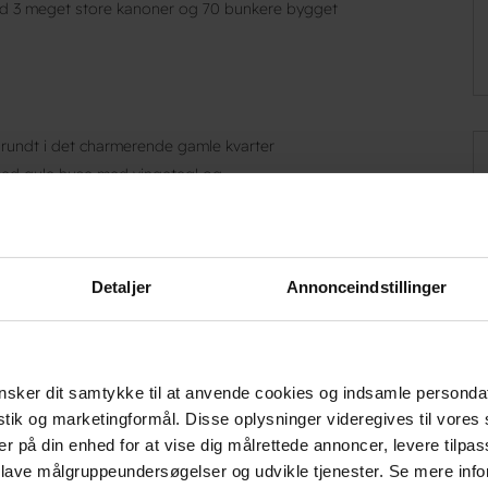
 3 meget store kanoner og 70 bunkere bygget
 rundt i det charmerende gamle kvarter
med gule huse med vingetegl og
ikshavn Kirke fra 1892. - Kirken er stor med
altertavle malet af Michael Ancher.
em i centrum af den spændende havneby
Detaljer
Annonceindstillinger
n næste rejse eller en tur til Frederikshavn. Du
 god overnatning til en fair pris. Om morgenen
 opdagelse blandt byens mange attraktioner,
sker dit samtykke til at anvende cookies og indsamle personda
istik og marketingformål. Disse oplysninger videregives til vore
er på din enhed for at vise dig målrettede annoncer, levere tilpas
vn midt i det hele
 lave målgruppeundersøgelser og udvikle tjenester. Se mere inf