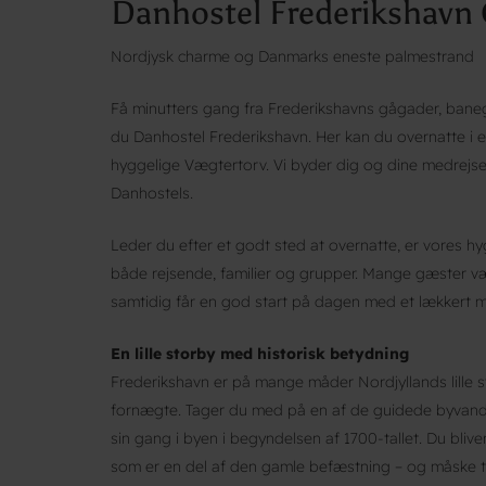
Danhostel Frederikshavn 
Nordjysk charme og Danmarks eneste palmestrand
Få minutters gang fra Frederikshavns gågader, ban
du Danhostel Frederikshavn. Her kan du overnatte i e
hyggelige Vægtertorv. Vi byder dig og dine medrejse
Danhostels.
Leder du efter et godt sted at overnatte, er vores hy
både rejsende, familier og grupper. Mange gæster væl
samtidig får en god start på dagen med et lækkert 
En lille storby med historisk betydning
Frederikshavn er på mange måder Nordjyllands lille sto
fornægte. Tager du med på en af de guidede byvandr
sin gang i byen i begyndelsen af 1700-tallet. Du bliv
som er en del af den gamle befæstning – og måske 