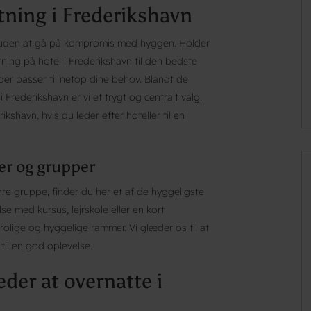
tning i Frederikshavn
tel uden at gå på kompromis med hyggen. Holder
tning på hotel i Frederikshavn til den bedste
der passer til netop dine behov. Blandt de
rederikshavn er vi et trygt og centralt valg.
ikshavn, hvis du leder efter hoteller til en
ier og grupper
rre gruppe, finder du her et af de hyggeligste
se med kursus, lejrskole eller en kort
rolige og hyggelige rammer. Vi glæder os til at
il en god oplevelse.
der at overnatte i