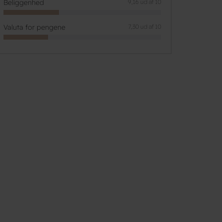
Beliggenhed
9,16 ud af 10
Valuta for pengene
7,30 ud af 10