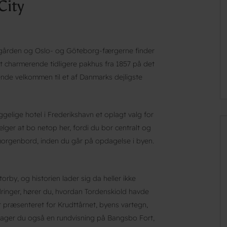
City
egården og Oslo- og Göteborg-færgerne finder
t charmerende tidligere pakhus fra 1857 på det
nde velkommen til et af Danmarks dejligste
ggelige hotel i Frederikshavn et oplagt valg for
ger at bo netop her, fordi du bor centralt og
morgenbord, inden du går på opdagelse i byen.
rby, og historien lader sig da heller ikke
inger, hører du, hvordan Tordenskiold havde
er præsenteret for Krudttårnet, byens vartegn,
tager du også en rundvisning på Bangsbo Fort,