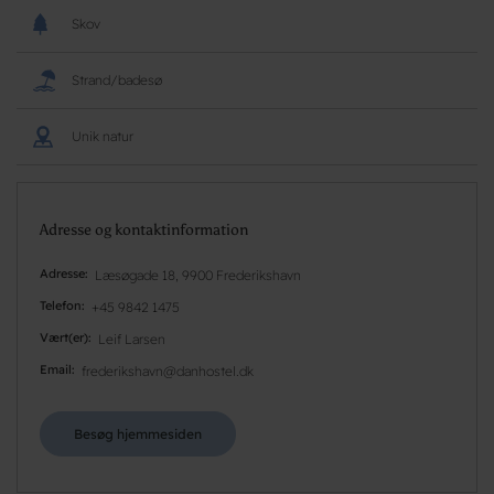
Skov
Strand/badesø
Unik natur
Adresse og kontaktinformation
Adresse
Læsøgade 18, 9900 Frederikshavn
Telefon
+45 9842 1475
Vært(er)
Leif Larsen
Email
frederikshavn@danhostel.dk
Besøg hjemmesiden