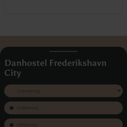
Danhostel Frederikshavn
City
Danhostel Danmarks Vandrerhjem
Hovedkontoret
Vodroffsvej 32
1900 Frederiksberg
CVR nr: 62568011
Book Hostels i udlandet
Om Danhostel
Kontakt