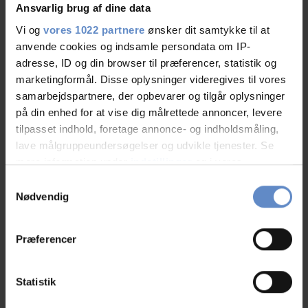
Ansvarlig brug af dine data
Gratis parkering
Vi og
vores 1022 partnere
ønsker dit samtykke til at
Gæstekøkken
anvende cookies og indsamle persondata om IP-
adresse, ID og din browser til præferencer, statistik og
marketingformål. Disse oplysninger videregives til vores
Handicap venligt
samarbejdspartnere, der opbevarer og tilgår oplysninger
på din enhed for at vise dig målrettede annoncer, levere
Tv-stue
tilpasset indhold, foretage annonce- og indholdsmåling,
lave målgruppeundersøgelser og udvikle tjenester. Se
mere information under
indstillinger
og i vores
Værelsesfaciliteter
persondatapolitik. Du kan altid trække dit samtykke
Samtykkevalg
tilbage eller ændre indstillinger fra vores
Nødvendig
Barneseng tilgængelig
"Cookiedeklaration", eller ved at trykke på "Privacy
trigger" ikonet.
Dobbeltseng
Præferencer
Hvis du tillader det, vil vi også gerne:
Eget bad/toilet
Indsamle præcise oplysninger om din placering,
Statistik
der kan være nøjagtig inden for få meter
Køjesenge