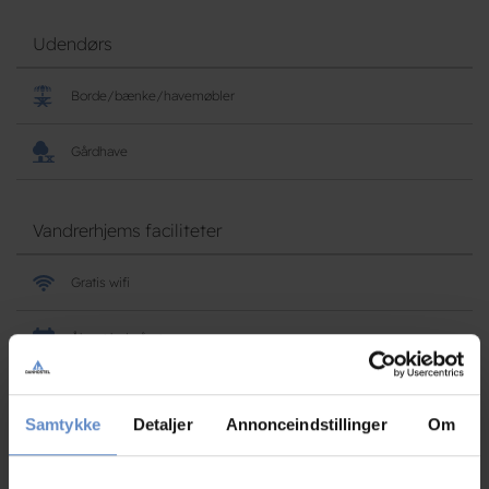
Udendørs
Borde/bænke/havemøbler
Gårdhave
Vandrerhjems faciliteter
Gratis wifi
Åbent hele året
Barnestol tilgængelig
Samtykke
Detaljer
Annonceindstillinger
Om
Elevator