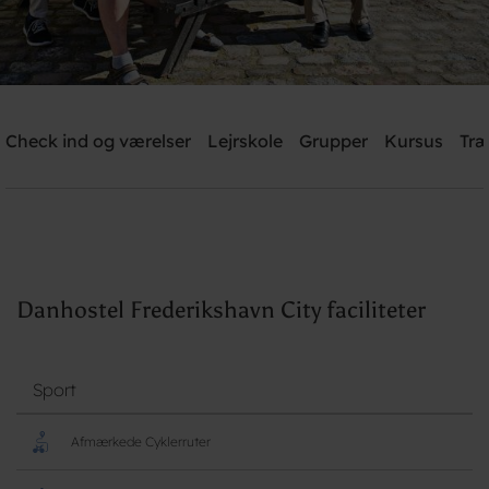
Danhostel Frederikshavn City
Check ind og værelser
Lejrskole
Grupper
Kursus
Træ
Brug for hjælp? Ring
+45 9842 1475
Søg
Danhostel Frederikshavn City faciliteter
Sport
Afmærkede Cyklerruter