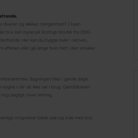
strande.
de råvarer og lækker morgenmad? I byen
er bl.a. kan byde på Sostrup Kloster fra 1300-
estrande. Her kan du bygge huler i skoven,
 om aftenen eller gå lange ture midt i den smukke
jernbaneremise. Bygningen blev i gamle dage
rvogne i når de ikke var i brug. Gjerrildbanen
tog dagligt i hver retning.
venlige omgivelser både ude og inde med bl.a.
.