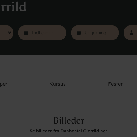
rrild
per
Kursus
Fester
Billeder
Se billeder fra Danhostel Gjerrild her