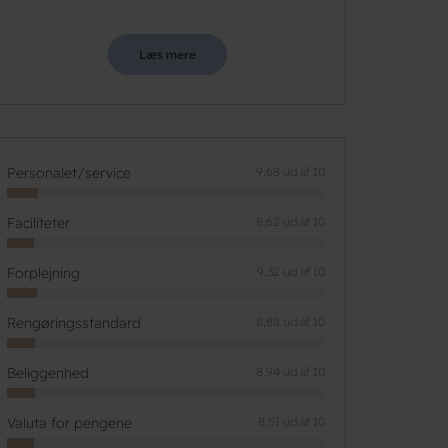
Læs mere
Personalet/service
9,68 ud af 10
Faciliteter
8,62 ud af 10
Forplejning
9,32 ud af 10
Rengøringsstandard
8,88 ud af 10
Beliggenhed
8,94 ud af 10
Valuta for pengene
8,51 ud af 10