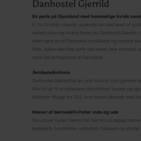
Danhostel Gjerrild
En perle på Djursland med hemmelige hvide sand
Er du til hvide strande, spændende mad lavet af go
mellem skov og strand finder du Danhostel Gjerrild, d
tallet samt en af Danmarks smukkeste og reneste bad
fiske, dykke eller kite surfe ved havet, lave snobrød
natur på nordspidsen af Djursland.
Jernbanehistorie
Danhostel Gjerrild har en unik historie som gammel 
blev brugt til at opbevare lokomotiver, busser og spo
stammer tilbage fra 1911, hvor banen åbnede med tre 
Masser af børneaktiviteter inde og ude
Derudover byder Danhostel Gjerrild på dejlige børne
legeplads, bordtennis, volleyball, bålplads og shelter