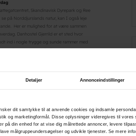
rdag
Kattegatcentret, Skandinavisk Dyrepark og Ree
og se på Norddjurslands natur, kan I også leje
trande. Her er mulighed for at være sammen
erdag. Danhostel Gjerrild er et sted hvor
 godt ind i nogle trygge og sunde rammer med
d er en ”hemmelig perle” på Djursland… Kom
e ved Karlby, Hjembæk og Sangstrup er et yndet
Detaljer
Annonceindstillinger
s varierende kalkbund er der uforglemmlige
sker dit samtykke til at anvende cookies og indsamle personda
istik og marketingformål. Disse oplysninger videregives til vore
er på din enhed for at vise dig målrettede annoncer, levere tilpas
 lave målgruppeundersøgelser og udvikle tjenester. Se mere inf