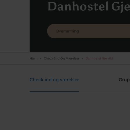
Danhostel Gje
Hjem
Check Ind Og Værelser
Danhostel Gjerrild
Danhostel Gjerrild
Brug for hjælp? Ring
+45 4022 4199
Check ind og værelser
Grup