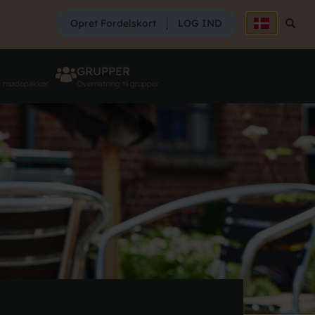
SØG
Opret Fordelskort
LOG IND
Søg
GRUPPER
g mødepakker
Overnatning til grupper