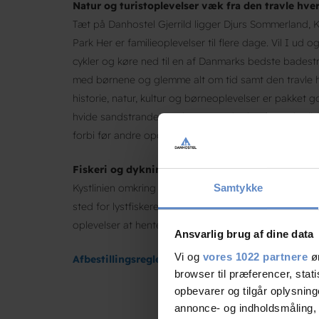
Natur og turistoplevelser væk fra den travle hve
Tæt på Danhostel Gjerrild ligger Djurs Sommerland, 
Park Her er familieoplevelser til flere dage. Vil I ud 
cykler og køre ned til en af Danmarks bedste bades
med børnene og glemme alt om tid samt den travle hv
historie, natur, kultur og børneoplevelser er pakket
hvide sandstrande og skønne madoplevelser. Gjerril
forbi før andre opdager det!
Fiskeri og dykning
Kystlinien omkring Gjerrild er helt unik. Kalkklintern
Samtykke
sted for lystfiskere og undervandsjægere. Med dere
oplevelser at hente.
Ansvarlig brug af dine data
Vi og
vores 1022 partnere
øn
Afbestillingsregler for Danhostel Gjerrild
browser til præferencer, stat
opbevarer og tilgår oplysning
annonce- og indholdsmåling,