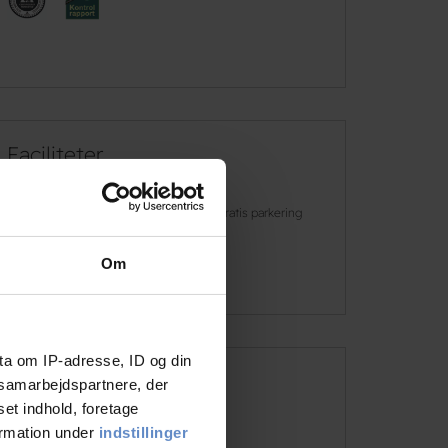
Faciliteter
Gratis wifi
Gratis parkering
Om
Læs mere
ta om IP-adresse, ID og din
s samarbejdspartnere, der
Adresse og kontaktinformation
set indhold, foretage
Adresse
Dyrehavevej 9, 8500 Grenaa
ormation under
indstillinger