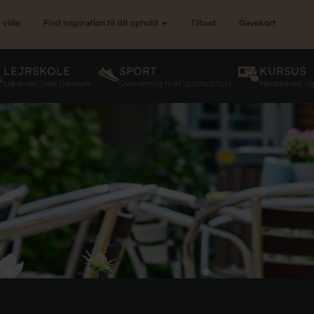
 vide
Find inspiration til dit ophold
Tilbud
Gavekort
LEJRSKOLE
SPORT
KURSUS
Lejrskoler i hele Danmark
Overnatning til dit sportsophold
Mødelokaler o